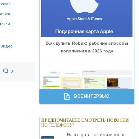
Service.
«ВНЕШПРОМБАНК»
ртинки.
те нам.
«БАНК ЮГРА»
К
ак купить Robux: рабочие способы
«БАНК ГЛОБЭКС»
Видео
пополнения в 2026 году
«СОВКОМБАНК»
0
«ТРАСТ»
ВСЕ ИНТЕРВЬЮ
«ГАЗПРОМБАНК»
Б
анки.ру обновил логотип впервые за
«МОСКОВСКИЙ КРЕДИТНЫЙ
ПРЕДПОЧИТАЕТЕ СМОТРЕТЬ НОВОСТИ
19 лет - «Лента новостей»
ПО ТЕЛЕФОНУ?
БАНК»
Наш портал оптимизирован