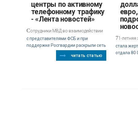
центры по активному
долла
телефонному трафику
евро
- «Лента новостей»
подр
ново
С
отрудники МВД во взаимодействии
7
1-летняя
с представителями ФСБ и при
поддержке Росгвардии раскрыли сеть
стала жер
отдала 80 
читать статью