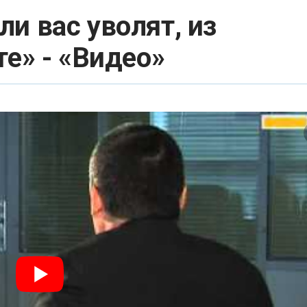
ли вас уволят, из
те» - «Видео»