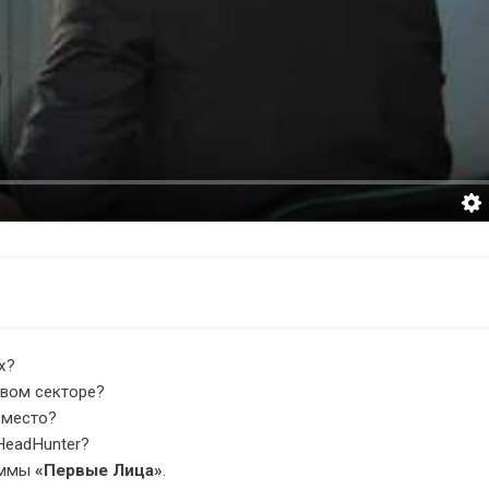
х?
овом секторе?
 место?
HeadHunter?
аммы
«Первые Лица»
.