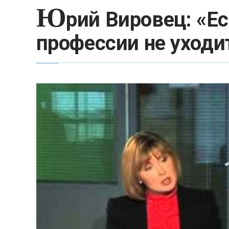
Ю
рий Вировец: «Ес
профессии не уходи