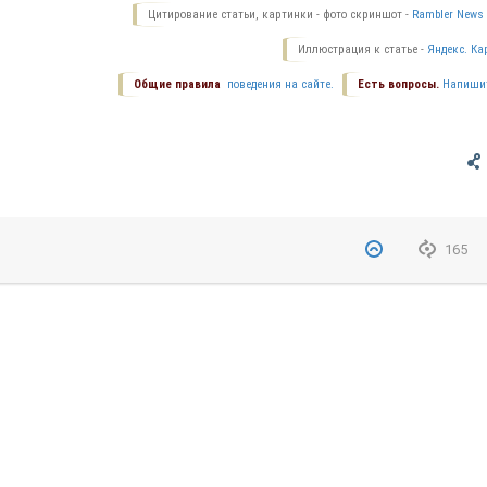
Цитирование статьи, картинки - фото скриншот -
Rambler News 
Иллюстрация к статье -
Яндекс. Ка
Общие правила
поведения на сайте.
Есть вопросы.
Напиши
165