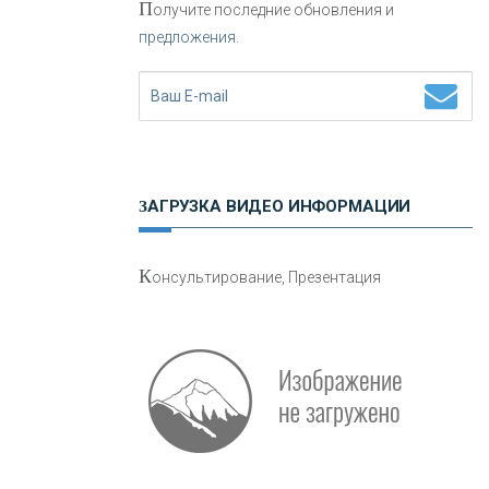
П
олучите последние обновления и
предложения.
Н
етворкинг для предпринимателей
ЗАГРУЗКА ВИДЕО ИНФОРМАЦИИ
О
шибки при покупке подержанного
К
онсультирование, Презентация
авто