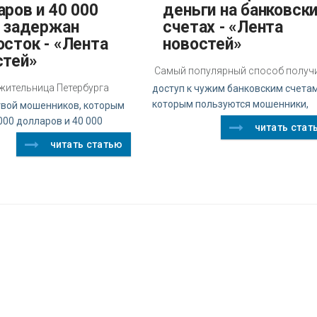
ров и 40 000
деньги на банковск
, задержан
счетах - «Лента
осток - «Лента
новостей»
стей»
Самый популярный способ получ
 жительница Петербурга
доступ к чужим банковским счетам
которым пользуются мошенники,
твой мошенников, которым
000 долларов и 40 000
читать стат
читать статью