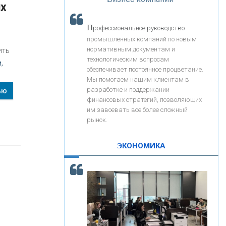
«Интервью»
их
«ЗАПСИБКОМБАНК»
П
рофессиональное руководство
«РОСЕВРОБАНК»
промышленных компаний по новым
нормативным документам и
ить
технологическим вопросам
,
«ПРЕСС-СЛУЖБА ВТБ24»
обеспечивает постоянное процветание.
Мы помогаем нашим клиентам в
разработке и поддержании
ью
«АВТОГРАДБАНК»
финансовых стратегий, позволяющих
им завоевать все более сложный
рынок.
«ПРОМРЕГИОНБАНК»
ЭКОНОМИКА
С
корость - один из главных трендов в
ОНАС
кредитовании бизнеса - «Интервью»
КОНТАКТЫ