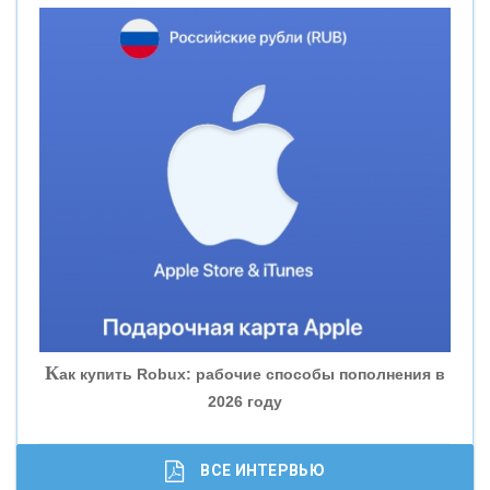
«НОВИКОМБАНК»
«СМП БАНК»
«ВНЕШПРОМБАНК»
«БАНК ЮГРА»
«БАНК ГЛОБЭКС»
«СОВКОМБАНК»
К
ак купить Robux: рабочие способы пополнения в
2026 году
«ТРАСТ»
«ГАЗПРОМБАНК»
ВСЕ ИНТЕРВЬЮ