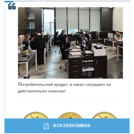
С
корость - один из главных трендов в
кредитовании бизнеса - «Интервью»
П
отребительский кредит: в каких ситуациях он
действительно помогает
ВСЯ ЭКОНОМИКА