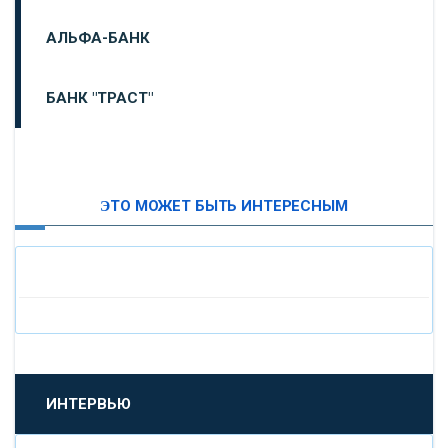
АЛЬФА-БАНК
БАНК "ТРАСТ"
ВТБ24
ЭТО МОЖЕТ БЫТЬ ИНТЕРЕСНЫМ
«МОСКОВСКИЙ ИНДУСТРИАЛЬНЫЙ БАНК»
«ПАО МОСОБЛБАНК»
«БАНК САНКТ-ПЕТЕРБУРГ»
«ПРОМСВЯЗЬБАНК»
ИНТЕРВЬЮ