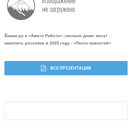
Р
абота мечты. Что банки делают для того, чтобы
привлечь и удержать персонал - «Интервью»
О
шибки при покупке подержанного авто
Б
анки.ру и «Авито Работа»: сколько денег могут
накопить россияне в 2025 году - «Лента новостей»
ВСЕ ПРЕЗЕНТАЦИИ
Ч
то будет с наличными деньгами при цифровом
рубле