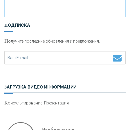
И
нвестиционные золотые монеты как средство
ПОДПИСКА
сохранения и увеличения капитала
П
олучите последние обновления и предложения.
Н
етворкинг для предпринимателей
ЗАГРУЗКА ВИДЕО ИНФОРМАЦИИ
К
онсультирование, Презентация