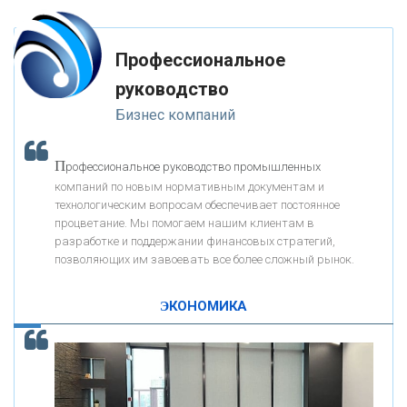
-- Лучшее, что можно сделать с хорошим советом, это пропустить его
мимо ушей. Он никогда не бывает полезен никому, кроме того, кто его
«РОСЕВРОБАНК»
дал.
Профессиональное
-- Люблю давать советы и очень не люблю, когда их дают мне.
руководство
«ПРЕСС-СЛУЖБА ВТБ24»
Бизнес компаний
«АВТОГРАДБАНК»
П
рофессиональное руководство промышленных
К
компаний по новым нормативным документам и
ак Система быстрых платежей за пять лет
«ПРОМРЕГИОНБАНК»
технологическим вопросам обеспечивает постоянное
изменила финансовый рынок - «Интервью»
процветание. Мы помогаем нашим клиентам в
разработке и поддержании финансовых стратегий,
ОНАС
позволяющих им завоевать все более сложный рынок.
ЭКОНОМИКА
КОНТАКТЫ