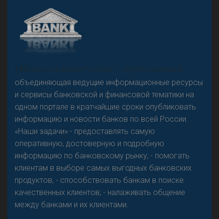
А
двокат it
Р
езкого разворота на рынке автокредитов не
«Н
овости Банков России» – группа компаний,
предвидится - «Интервью»
объединяющая ведущие информационные ресурсы
и сервисы банковской и финансовой тематики на
одном портале в кратчайшие сроки опубликовать
информацию и новости банков по всей России.
«Наши задачи» - предоставлять самую
оперативную, достоверную и подробную
информацию по банковскому рынку; - помогать
клиентам в выборе самых выгодных банковских
продуктов; - способствовать банкам в поиске
качественных клиентов; - налаживать общение
между банками и их клиентами.