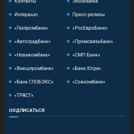
Контакты
Экономика
Интервью
Пресс-релизы
«Газпромбанк»
«РосЕвроБанк»
«Автоградбанк»
«Промсвязьбанк»
«Новикомбанк»
«СМП Банк»
«Внешпромбанк»
«Банк Югра»
«Банк ГЛОБЭКС»
«Совкомбанк»
«ТРАСТ»
ПОДПИСАТЬСЯ
П
олучить последние обновления и предложения.