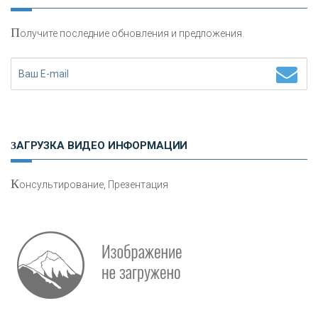
П
олучите последние обновления и предложения.
Н
етворкинг для предпринимателей
ЗАГРУЗКА ВИДЕО ИНФОРМАЦИИ
К
онсультирование, Презентация
Р
абота мечты. Что банки делают для того, чтобы
привлечь и удержать персонал - «Интервью»
О
шибки при покупке подержанного авто