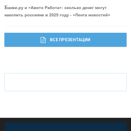
Б
анки.ру и «Авито Работа»: сколько денег могут
накопить россияне в 2025 году - «Лента новостей»
ВСЕ ПРЕЗЕНТАЦИИ
Ч
то будет с наличными деньгами при цифровом
рубле