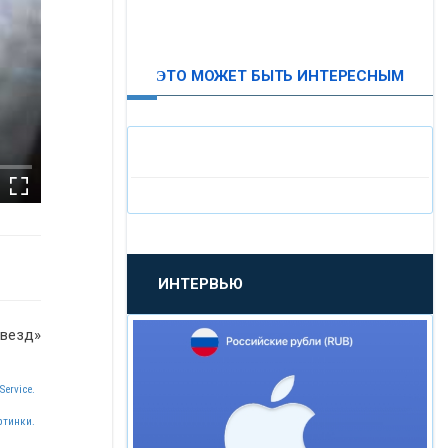
ВТБ24
ЭТО МОЖЕТ БЫТЬ ИНТЕРЕСНЫМ
«МОСКОВСКИЙ
ИНДУСТРИАЛЬНЫЙ БАНК»
«ПАО МОСОБЛБАНК»
«БАНК САНКТ-ПЕТЕРБУРГ»
ИНТЕРВЬЮ
«ПРОМСВЯЗЬБАНК»
звезд»
«НОВИКОМБАНК»
Service.
«СМП БАНК»
ртинки.