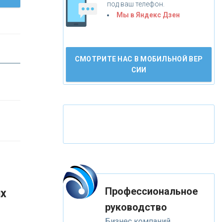
под ваш телефон.
«АБСОЛЮТ БАНК»
Мы в Яндекс Дзен
«БАНК ВОЗРОЖДЕНИЕ»
СМОТРИТЕ НАС В МОБИЛЬНОЙ ВЕР
АО «КРЕДИТ ЕВРОПА БАНК»
СИИ
«ТАТФОНДБАНК»
«РОССИЙСКИЙ КАПИТАЛ»
«НАЦИОНАЛЬНЫЙ
КЛИРИНГОВЫЙ ЦЕНТР»
Профессиональное
их
«ФК ОТКРЫТИЕ»
К
ак Система быстрых платежей за пять
руководство
лет изменила финансовый рынок -
Бизнес компаний