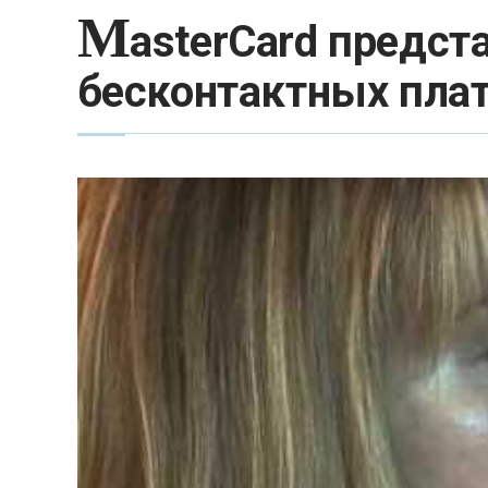
M
asterCard предст
бесконтактных плат