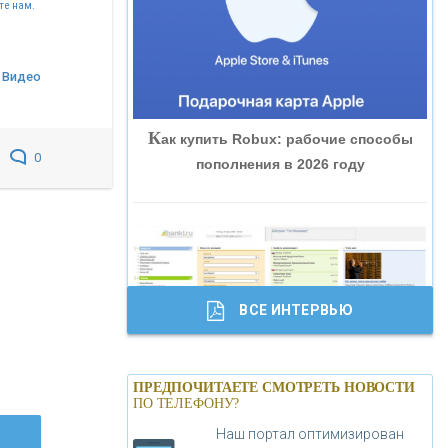
те нам.
«ВНЕШПРОМБАНК»
Видео
«БАНК ЮГРА»
К
ак купить Robux: рабочие способы
«БАНК ГЛОБЭКС»
0
пополнения в 2026 году
«СОВКОМБАНК»
«ТРАСТ»
ВСЕ ИНТЕРВЬЮ
«ГАЗПРОМБАНК»
Б
анки.ру обновил логотип впервые за
«МОСКОВСКИЙ КРЕДИТНЫЙ
ПРЕДПОЧИТАЕТЕ СМОТРЕТЬ НОВОСТИ
19 лет - «Лента новостей»
ПО ТЕЛЕФОНУ?
БАНК»
Наш портал оптимизирован