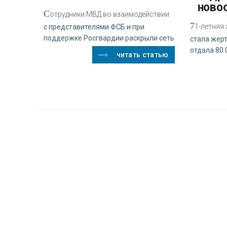
ново
С
отрудники МВД во взаимодействии
7
1-летняя
с представителями ФСБ и при
поддержке Росгвардии раскрыли сеть
стала жер
отдала 80 
читать статью