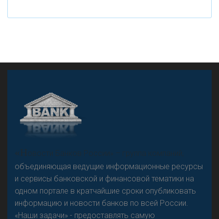
рубле
А
двокат it
«Н
овости Банков России» – группа компаний,
объединяющая ведущие информационные ресурсы
и сервисы банковской и финансовой тематики на
одном портале в кратчайшие сроки опубликовать
Р
езкого разворота на рынке автокредитов не
информацию и новости банков по всей России.
предвидится - «Интервью»
«Наши задачи» - предоставлять самую