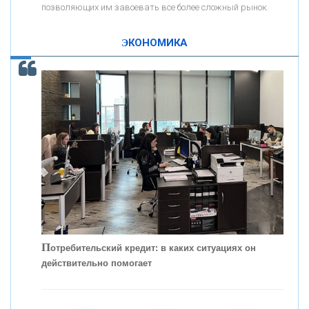
позволяющих им завоевать все более сложный рынок.
К
ак Система быстрых платежей за пять лет
«ПРОМРЕГИОНБАНК»
изменила финансовый рынок - «Интервью»
ЭКОНОМИКА
ОНАС
КОНТАКТЫ
П
отребительский кредит: в каких ситуациях он
действительно помогает
С
корость - один из главных трендов в
кредитовании бизнеса - «Интервью»