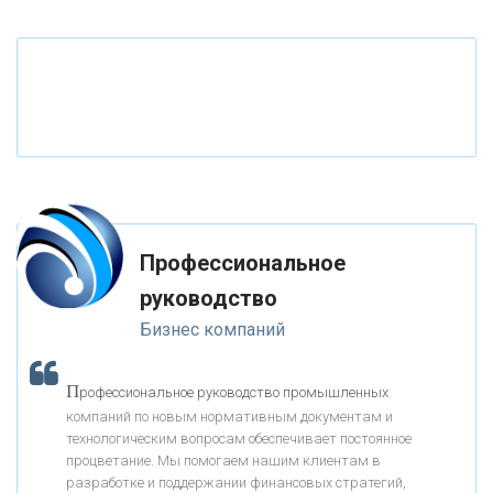
«ТАТФОНДБАНК»
«РОССИЙСКИЙ КАПИТАЛ»
«НАЦИОНАЛЬНЫЙ КЛИРИНГОВЫЙ ЦЕНТР»
«ФК ОТКРЫТИЕ»
Профессиональное
«ЗАПСИБКОМБАНК»
руководство
Бизнес компаний
«РОСЕВРОБАНК»
П
рофессиональное руководство промышленных
«ПРЕСС-СЛУЖБА ВТБ24»
компаний по новым нормативным документам и
технологическим вопросам обеспечивает постоянное
процветание. Мы помогаем нашим клиентам в
«АВТОГРАДБАНК»
разработке и поддержании финансовых стратегий,