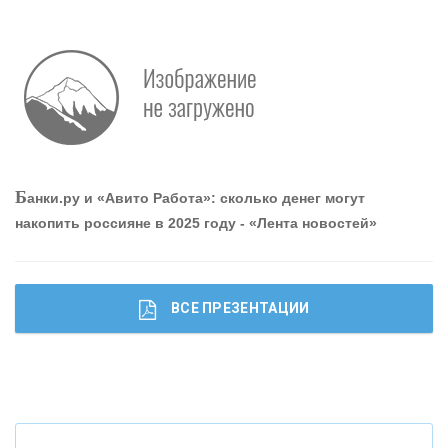
О
шибки при покупке подержанного авто
Р
абота мечты. Что банки делают для того, чтобы
Б
анки.ру и «Авито Работа»: сколько денег могут
привлечь и удержать персонал - «Интервью»
накопить россияне в 2025 году - «Лента новостей»
ВСЕ ПРЕЗЕНТАЦИИ
Ч
то будет с наличными деньгами при цифровом