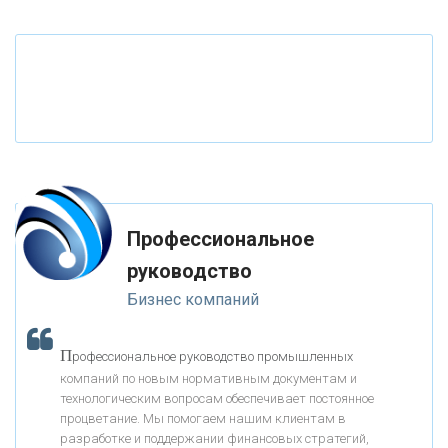
«ТАТФОНДБАНК»
«РОССИЙСКИЙ КАПИТАЛ»
«НАЦИОНАЛЬНЫЙ КЛИРИНГОВЫЙ ЦЕНТР»
«ФК ОТКРЫТИЕ»
Профессиональное
«ЗАПСИБКОМБАНК»
руководство
Бизнес компаний
«РОСЕВРОБАНК»
П
рофессиональное руководство промышленных
«ПРЕСС-СЛУЖБА ВТБ24»
компаний по новым нормативным документам и
технологическим вопросам обеспечивает постоянное
процветание. Мы помогаем нашим клиентам в
«АВТОГРАДБАНК»
разработке и поддержании финансовых стратегий,