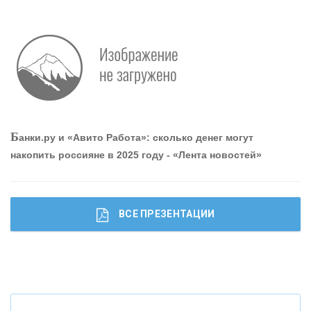
О
шибки при покупке подержанного авто
Р
абота мечты. Что банки делают для того, чтобы
Б
анки.ру и «Авито Работа»: сколько денег могут
привлечь и удержать персонал - «Интервью»
накопить россияне в 2025 году - «Лента новостей»
ВСЕ ПРЕЗЕНТАЦИИ
Ч
то будет с наличными деньгами при цифровом