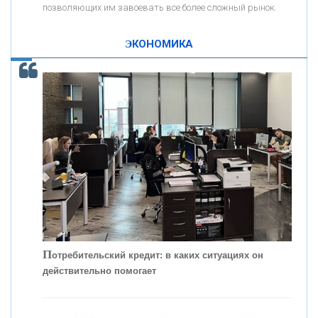
позволяющих им завоевать все более сложный рынок.
К
ак Система быстрых платежей за пять лет
«ПРОМРЕГИОНБАНК»
изменила финансовый рынок - «Интервью»
ЭКОНОМИКА
ОНАС
КОНТАКТЫ
П
отребительский кредит: в каких ситуациях он
действительно помогает
С
корость - один из главных трендов в
кредитовании бизнеса - «Интервью»