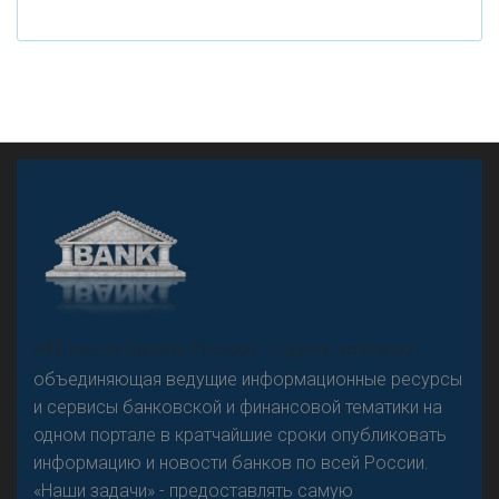
рубле
А
двокат it
«Н
овости Банков России» – группа компаний,
объединяющая ведущие информационные ресурсы
и сервисы банковской и финансовой тематики на
одном портале в кратчайшие сроки опубликовать
Р
езкого разворота на рынке автокредитов не
информацию и новости банков по всей России.
предвидится - «Интервью»
«Наши задачи» - предоставлять самую