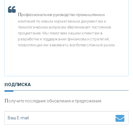
П
рофессиональное руководство промышленных
«БАНК ВОЗРОЖДЕНИЕ»
компаний по новым нормативным документам и
технологическим вопросам обеспечивает постоянное
АО «КРЕДИТ ЕВРОПА БАНК»
процветание. Мы помогаем нашим клиентам в
разработке и поддержании финансовых стратегий,
позволяющих им завоевать все более сложный рынок.
«ТАТФОНДБАНК»
«РОССИЙСКИЙ КАПИТАЛ»
ПОДПИСКА
«НАЦИОНАЛЬНЫЙ КЛИРИНГОВЫЙ ЦЕНТР»
П
олучите последние обновления и предложения.
«ФК ОТКРЫТИЕ»
«ЗАПСИБКОМБАНК»