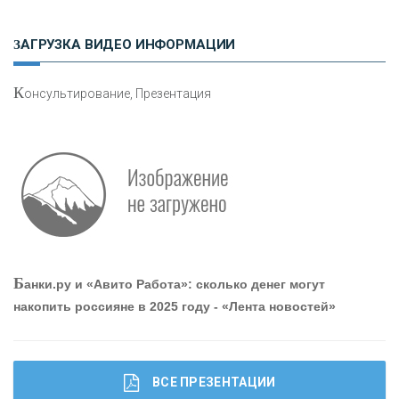
«РОСЕВРОБАНК»
ЗАГРУЗКА ВИДЕО ИНФОРМАЦИИ
«ПРЕСС-СЛУЖБА ВТБ24»
К
онсультирование, Презентация
«АВТОГРАДБАНК»
«ПРОМРЕГИОНБАНК»
ОНАС
Б
анки.ру и «Авито Работа»: сколько денег могут
КОНТАКТЫ
накопить россияне в 2025 году - «Лента новостей»
ВСЕ ПРЕЗЕНТАЦИИ