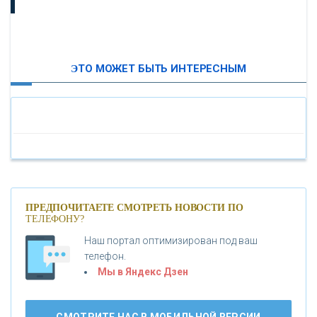
ВТБ24
ЭТО МОЖЕТ БЫТЬ ИНТЕРЕСНЫМ
«МОСКОВСКИЙ ИНДУСТРИАЛЬНЫЙ БАНК»
«ПАО МОСОБЛБАНК»
«БАНК САНКТ-ПЕТЕРБУРГ»
«ПРОМСВЯЗЬБАНК»
ПРЕДПОЧИТАЕТЕ СМОТРЕТЬ НОВОСТИ ПО
ТЕЛЕФОНУ?
Наш портал оптимизирован под ваш
«НОВИКОМБАНК»
телефон.
Мы в Яндекс Дзен
«СМП БАНК»
СМОТРИТЕ НАС В МОБИЛЬНОЙ ВЕРСИИ