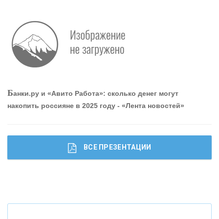
Р
абота мечты. Что банки делают для того, чтобы
привлечь и удержать персонал - «Интервью»
О
шибки при покупке подержанного авто
Б
анки.ру и «Авито Работа»: сколько денег могут
накопить россияне в 2025 году - «Лента новостей»
ВСЕ ПРЕЗЕНТАЦИИ
Ч
то будет с наличными деньгами при цифровом
рубле