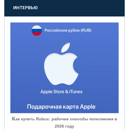
«ПРОМСВЯЗЬБАНК»
ИНТЕРВЬЮ
«НОВИКОМБАНК»
«СМП БАНК»
«ВНЕШПРОМБАНК»
«БАНК ЮГРА»
«БАНК ГЛОБЭКС»
«СОВКОМБАНК»
К
ак купить Robux: рабочие способы пополнения в
2026 году
«ТРАСТ»