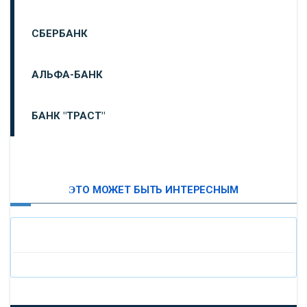
СБЕРБАНК
АЛЬФА-БАНК
БАНК "ТРАСТ"
ВТБ24
ЭТО МОЖЕТ БЫТЬ ИНТЕРЕСНЫМ
«МОСКОВСКИЙ ИНДУСТРИАЛЬНЫЙ БАНК»
«ПАО МОСОБЛБАНК»
«БАНК САНКТ-ПЕТЕРБУРГ»