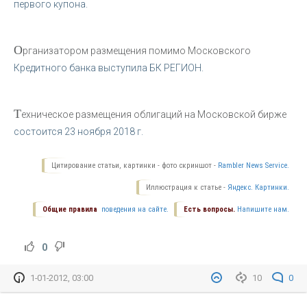
первого купона.
О
рганизатором размещения помимо Московского
Кредитного банка выступила БК РЕГИОН.
Т
ехническое размещения облигаций на Московской бирже
состоится 23 ноября 2018 г.
Цитирование статьи, картинки - фото скриншот -
Rambler News Service.
Иллюстрация к статье -
Яндекс. Картинки.
Общие правила
поведения на сайте.
Есть вопросы.
Напишите нам.
0
1-01-2012, 03:00
10
0