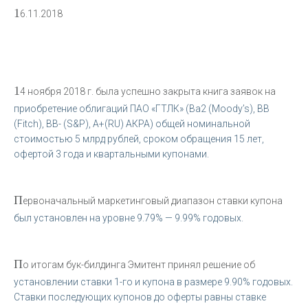
1
6.11.2018
1
4 ноября 2018 г. была успешно закрыта книга заявок на
приобретение облигаций ПАО «ГТЛК» (Bа2 (Moody’s), BB
(Fitch), BВ- (S&P), А+(RU) АКРА) общей номинальной
стоимостью 5 млрд рублей, сроком обращения 15 лет,
офертой 3 года и квартальными купонами.
П
ервоначальный маркетинговый диапазон ставки купона
был установлен на уровне 9.79% — 9.99% годовых.
П
о итогам бук-билдинга Эмитент принял решение об
установлении ставки 1-го и купона в размере 9.90% годовых.
Ставки последующих купонов до оферты равны ставке