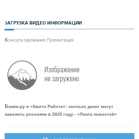
«РОСЕВРОБАНК»
ЗАГРУЗКА ВИДЕО ИНФОРМАЦИИ
«ПРЕСС-СЛУЖБА ВТБ24»
К
онсультирование, Презентация
«АВТОГРАДБАНК»
«ПРОМРЕГИОНБАНК»
ОНАС
Б
анки.ру и «Авито Работа»: сколько денег могут
КОНТАКТЫ
накопить россияне в 2025 году - «Лента новостей»