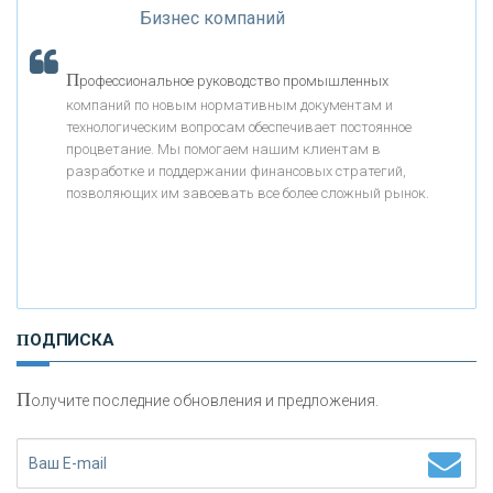
Бизнес компаний
«АБСОЛЮТ БАНК»
П
рофессиональное руководство промышленных
«БАНК ВОЗРОЖДЕНИЕ»
компаний по новым нормативным документам и
технологическим вопросам обеспечивает постоянное
АО «КРЕДИТ ЕВРОПА БАНК»
процветание. Мы помогаем нашим клиентам в
разработке и поддержании финансовых стратегий,
позволяющих им завоевать все более сложный рынок.
«ТАТФОНДБАНК»
«РОССИЙСКИЙ КАПИТАЛ»
ПОДПИСКА
«НАЦИОНАЛЬНЫЙ КЛИРИНГОВЫЙ ЦЕНТР»
П
олучите последние обновления и предложения.
«ФК ОТКРЫТИЕ»
«ЗАПСИБКОМБАНК»