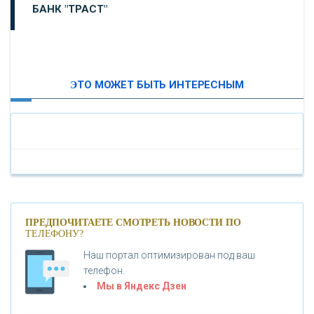
БАНК "ТРАСТ"
ВТБ24
ЭТО МОЖЕТ БЫТЬ ИНТЕРЕСНЫМ
«МОСКОВСКИЙ ИНДУСТРИАЛЬНЫЙ БАНК»
«ПАО МОСОБЛБАНК»
«БАНК САНКТ-ПЕТЕРБУРГ»
«ПРОМСВЯЗЬБАНК»
ПРЕДПОЧИТАЕТЕ СМОТРЕТЬ НОВОСТИ ПО
ТЕЛЕФОНУ?
Наш портал оптимизирован под ваш
«НОВИКОМБАНК»
телефон.
Мы в Яндекс Дзен
«СМП БАНК»