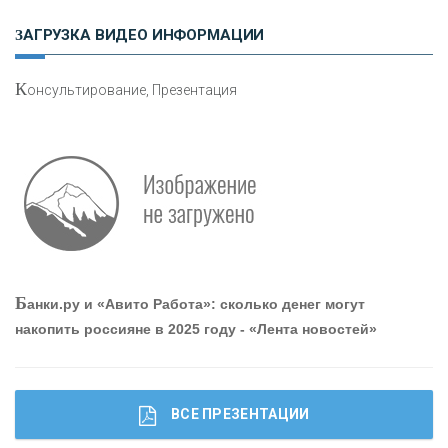
«РОСЕВРОБАНК»
ЗАГРУЗКА ВИДЕО ИНФОРМАЦИИ
«ПРЕСС-СЛУЖБА ВТБ24»
К
онсультирование, Презентация
«АВТОГРАДБАНК»
«ПРОМРЕГИОНБАНК»
ОНАС
Б
анки.ру и «Авито Работа»: сколько денег могут
КОНТАКТЫ
накопить россияне в 2025 году - «Лента новостей»
ВСЕ ПРЕЗЕНТАЦИИ