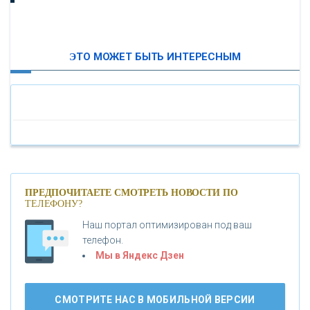
ВТБ24
ЭТО МОЖЕТ БЫТЬ ИНТЕРЕСНЫМ
«МОСКОВСКИЙ ИНДУСТРИАЛЬНЫЙ БАНК»
«ПАО МОСОБЛБАНК»
«БАНК САНКТ-ПЕТЕРБУРГ»
«ПРОМСВЯЗЬБАНК»
ПРЕДПОЧИТАЕТЕ СМОТРЕТЬ НОВОСТИ ПО
ТЕЛЕФОНУ?
Наш портал оптимизирован под ваш
«НОВИКОМБАНК»
телефон.
Мы в Яндекс Дзен
«СМП БАНК»
СМОТРИТЕ НАС В МОБИЛЬНОЙ ВЕРСИИ