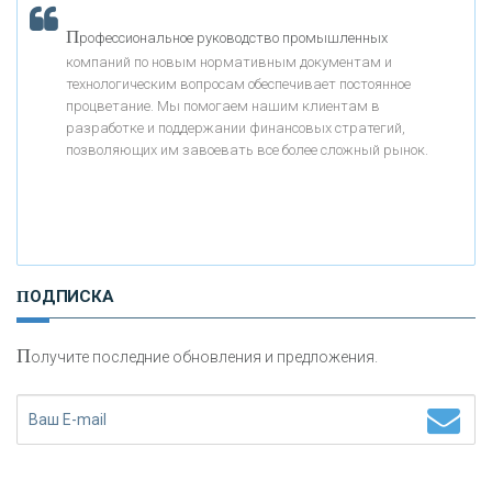
П
рофессиональное руководство промышленных
«БАНК ВОЗРОЖДЕНИЕ»
компаний по новым нормативным документам и
технологическим вопросам обеспечивает постоянное
АО «КРЕДИТ ЕВРОПА БАНК»
процветание. Мы помогаем нашим клиентам в
разработке и поддержании финансовых стратегий,
позволяющих им завоевать все более сложный рынок.
«ТАТФОНДБАНК»
«РОССИЙСКИЙ КАПИТАЛ»
ПОДПИСКА
«НАЦИОНАЛЬНЫЙ КЛИРИНГОВЫЙ ЦЕНТР»
П
олучите последние обновления и предложения.
«ФК ОТКРЫТИЕ»
«ЗАПСИБКОМБАНК»