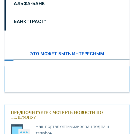
АЛЬФА-БАНК
БАНК "ТРАСТ"
ВТБ24
ЭТО МОЖЕТ БЫТЬ ИНТЕРЕСНЫМ
«МОСКОВСКИЙ ИНДУСТРИАЛЬНЫЙ БАНК»
«ПАО МОСОБЛБАНК»
«БАНК САНКТ-ПЕТЕРБУРГ»
«ПРОМСВЯЗЬБАНК»
ПРЕДПОЧИТАЕТЕ СМОТРЕТЬ НОВОСТИ ПО
ТЕЛЕФОНУ?
Наш портал оптимизирован под ваш
«НОВИКОМБАНК»
телефон.