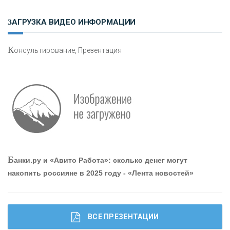
ЗАГРУЗКА ВИДЕО ИНФОРМАЦИИ
«ЗАПСИБКОМБАНК»
К
онсультирование, Презентация
«РОСЕВРОБАНК»
«ПРЕСС-СЛУЖБА ВТБ24»
«АВТОГРАДБАНК»
«ПРОМРЕГИОНБАНК»
Б
анки.ру и «Авито Работа»: сколько денег могут
накопить россияне в 2025 году - «Лента новостей»
ОНАС
КОНТАКТЫ
ВСЕ ПРЕЗЕНТАЦИИ