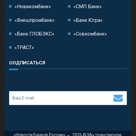
«Новикомбанк»
«СМП Банк»
«Внешпромбанк»
«Банк Югра»
«Банк ГЛОБЭКС»
«Совкомбанк»
«ТРАСТ»
ПОДПИСАТЬСЯ
П
олучить последние обновления и предложения.
«Новости Банков России»
→
2026
© Мы транслируем