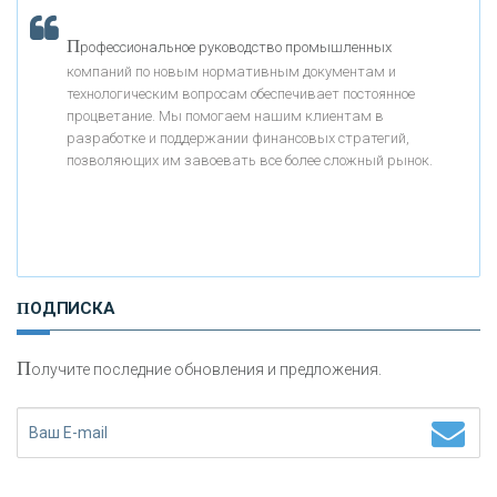
«МОСКОВСКИЙ КРЕДИТНЫЙ БАНК»
П
рофессиональное руководство промышленных
компаний по новым нормативным документам и
«АБСОЛЮТ БАНК»
технологическим вопросам обеспечивает постоянное
процветание. Мы помогаем нашим клиентам в
разработке и поддержании финансовых стратегий,
«БАНК ВОЗРОЖДЕНИЕ»
позволяющих им завоевать все более сложный рынок.
АО «КРЕДИТ ЕВРОПА БАНК»
«ТАТФОНДБАНК»
ПОДПИСКА
«РОССИЙСКИЙ КАПИТАЛ»
П
олучите последние обновления и предложения.
«НАЦИОНАЛЬНЫЙ КЛИРИНГОВЫЙ ЦЕНТР»
«ФК ОТКРЫТИЕ»