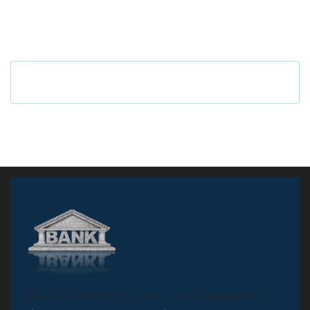
«Н
овости Банков России» – группа компаний,