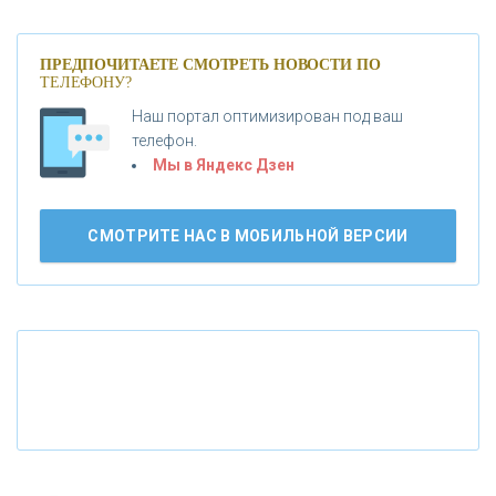
«ПРОМСВЯЗЬБАНК»
ПРЕДПОЧИТАЕТЕ СМОТРЕТЬ НОВОСТИ ПО
ТЕЛЕФОНУ?
Наш портал оптимизирован под ваш
«НОВИКОМБАНК»
телефон.
Мы в Яндекс Дзен
«СМП БАНК»
СМОТРИТЕ НАС В МОБИЛЬНОЙ ВЕРСИИ
«ВНЕШПРОМБАНК»
«БАНК ЮГРА»
«БАНК ГЛОБЭКС»
«СОВКОМБАНК»