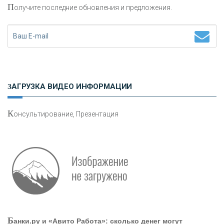
П
олучите последние обновления и предложения.
«НАЦИОНАЛЬНЫЙ КЛИРИНГОВЫЙ ЦЕНТР»
«ФК ОТКРЫТИЕ»
ЗАГРУЗКА ВИДЕО ИНФОРМАЦИИ
«ЗАПСИБКОМБАНК»
К
онсультирование, Презентация
«РОСЕВРОБАНК»
«ПРЕСС-СЛУЖБА ВТБ24»
«АВТОГРАДБАНК»
«ПРОМРЕГИОНБАНК»
Б
анки.ру и «Авито Работа»: сколько денег могут