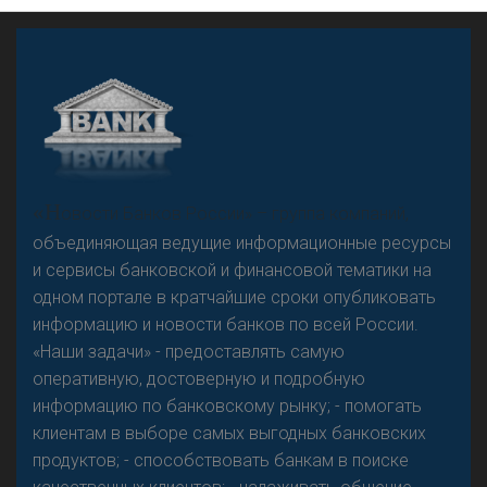
«Н
овости Банков России» – группа компаний,
объединяющая ведущие информационные ресурсы
и сервисы банковской и финансовой тематики на
одном портале в кратчайшие сроки опубликовать
информацию и новости банков по всей России.
«Наши задачи» - предоставлять самую
оперативную, достоверную и подробную
информацию по банковскому рынку; - помогать
клиентам в выборе самых выгодных банковских
продуктов; - способствовать банкам в поиске