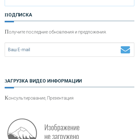
ПОДПИСКА
«НАЦИОНАЛЬНЫЙ КЛИРИНГОВЫЙ ЦЕНТР»
П
олучите последние обновления и предложения.
«ФК ОТКРЫТИЕ»
«ЗАПСИБКОМБАНК»
«РОСЕВРОБАНК»
ЗАГРУЗКА ВИДЕО ИНФОРМАЦИИ
«ПРЕСС-СЛУЖБА ВТБ24»
К
онсультирование, Презентация
«АВТОГРАДБАНК»
«ПРОМРЕГИОНБАНК»