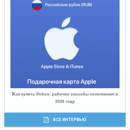
«СМП БАНК»
«ВНЕШПРОМБАНК»
«БАНК ЮГРА»
«БАНК ГЛОБЭКС»
«СОВКОМБАНК»
К
ак купить Robux: рабочие способы пополнения в
2026 году
«ТРАСТ»
«ГАЗПРОМБАНК»
ВСЕ ИНТЕРВЬЮ