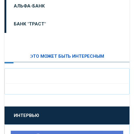
АЛЬФА-БАНК
БАНК "ТРАСТ"
ВТБ24
ЭТО МОЖЕТ БЫТЬ ИНТЕРЕСНЫМ
«МОСКОВСКИЙ ИНДУСТРИАЛЬНЫЙ БАНК»
«ПАО МОСОБЛБАНК»
«БАНК САНКТ-ПЕТЕРБУРГ»
«ПРОМСВЯЗЬБАНК»
ИНТЕРВЬЮ
«НОВИКОМБАНК»