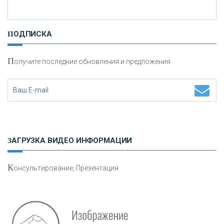
И
нвестиционные золотые монеты как средство
ПОДПИСКА
сохранения и увеличения капитала
П
олучите последние обновления и предложения.
Н
етворкинг для предпринимателей
ЗАГРУЗКА ВИДЕО ИНФОРМАЦИИ
К
онсультирование, Презентация
Р
абота мечты. Что банки делают для того, чтобы