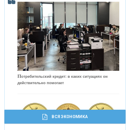
С
корость - один из главных трендов в
кредитовании бизнеса - «Интервью»
П
отребительский кредит: в каких ситуациях он
действительно помогает
ВСЯ ЭКОНОМИКА