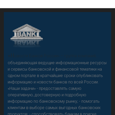
А
двокат it
Р
езкого разворота на рынке автокредитов не
«Н
овости Банков России» – группа компаний,
предвидится - «Интервью»
объединяющая ведущие информационные ресурсы
и сервисы банковской и финансовой тематики на
одном портале в кратчайшие сроки опубликовать
информацию и новости банков по всей России.
«Наши задачи» - предоставлять самую
оперативную, достоверную и подробную
информацию по банковскому рынку; - помогать
клиентам в выборе самых выгодных банковских
продуктов; - способствовать банкам в поиске