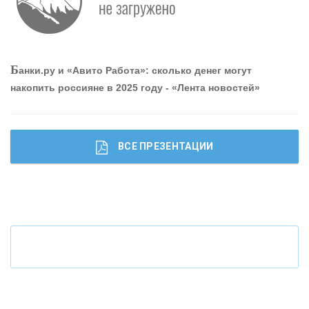
привлечь и удержать персонал - «Интервью»
О
шибки при покупке подержанного авто
Б
анки.ру и «Авито Работа»: сколько денег могут
накопить россияне в 2025 году - «Лента новостей»
ВСЕ ПРЕЗЕНТАЦИИ
Ч
то будет с наличными деньгами при цифровом
рубле