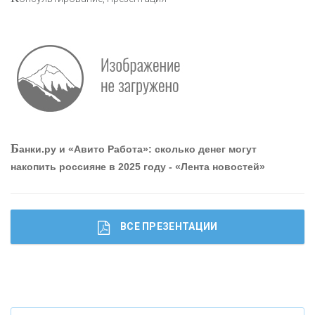
Р
абота мечты. Что банки делают для того, чтобы
привлечь и удержать персонал - «Интервью»
О
шибки при покупке подержанного авто
Б
анки.ру и «Авито Работа»: сколько денег могут
накопить россияне в 2025 году - «Лента новостей»
ВСЕ ПРЕЗЕНТАЦИИ
Ч
то будет с наличными деньгами при цифровом