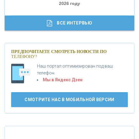
2026 году
«ТРАСТ»
«ГАЗПРОМБАНК»
ВСЕ ИНТЕРВЬЮ
«МОСКОВСКИЙ КРЕДИТНЫЙ БАНК»
ПРЕДПОЧИТАЕТЕ СМОТРЕТЬ НОВОСТИ ПО
ТЕЛЕФОНУ?
«АБСОЛЮТ БАНК»
Наш портал оптимизирован под ваш
телефон.
Б
«БАНК ВОЗРОЖДЕНИЕ»
анки.ру обновил логотип впервые за 19 лет -
Мы в Яндекс Дзен
«Лента новостей»
АО «КРЕДИТ ЕВРОПА БАНК»
СМОТРИТЕ НАС В МОБИЛЬНОЙ ВЕРСИИ
«ТАТФОНДБАНК»
«РОССИЙСКИЙ КАПИТАЛ»