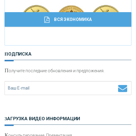
ВСЯ ЭКОНОМИКА
И
нвестиционные золотые монеты как средство
ПОДПИСКА
сохранения и увеличения капитала
П
олучите последние обновления и предложения.
Н
етворкинг для предпринимателей
ЗАГРУЗКА ВИДЕО ИНФОРМАЦИИ
К
онсультирование, Презентация