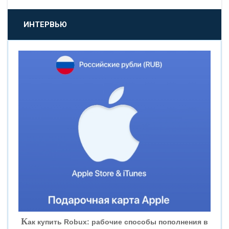
«ПРОМСВЯЗЬБАНК»
ИНТЕРВЬЮ
«НОВИКОМБАНК»
«СМП БАНК»
«ВНЕШПРОМБАНК»
«БАНК ЮГРА»
«БАНК ГЛОБЭКС»
«СОВКОМБАНК»
К
ак купить Robux: рабочие способы пополнения в