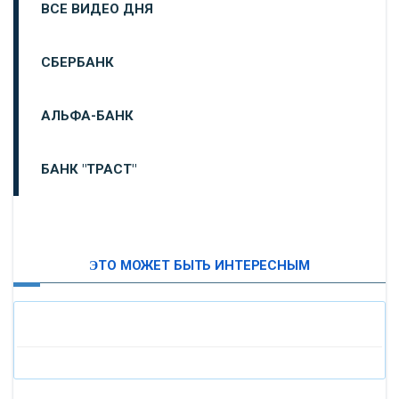
ВСЕ ВИДЕО ДНЯ
СБЕРБАНК
АЛЬФА-БАНК
БАНК "ТРАСТ"
ВТБ24
ЭТО МОЖЕТ БЫТЬ ИНТЕРЕСНЫМ
«МОСКОВСКИЙ ИНДУСТРИАЛЬНЫЙ БАНК»
«ПАО МОСОБЛБАНК»
«БАНК САНКТ-ПЕТЕРБУРГ»