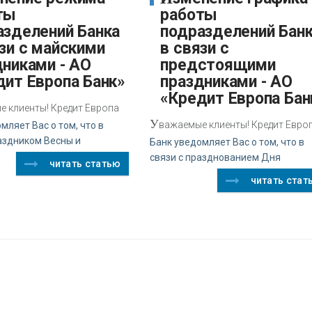
ты
работы
азделений Банка
подразделений Бан
зи с майскими
в связи с
дниками - АО
предстоящими
дит Европа Банк»
праздниками - АО
«Кредит Европа Бан
 клиенты! Кредит Европа
У
важаемые клиенты! Кредит Евро
мляет Вас о том, что в
аздником Весны и
Банк уведомляет Вас о том, что в
связи с празднованием Дня
читать статью
читать стат