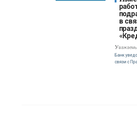
рабо
подр
в свя
праз
«Кре
У
важаемые
Банк уведо
связи с Пр