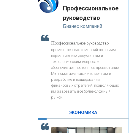
«Интервью»
-- Лучшее, что можно сделать с хорошим советом, это
«ЗАПСИБКОМБАНК»
Профессиональное
пропустить его мимо ушей. Он никогда не бывает
полезен никому, кроме того, кто его дал.
руководство
-- Люблю давать советы и очень не люблю, когда их
«РОСЕВРОБАНК»
Бизнес компаний
дают мне.
«ПРЕСС-СЛУЖБА ВТБ24»
П
рофессиональное руководство
промышленных компаний по новым
нормативным документам и
«АВТОГРАДБАНК»
технологическим вопросам
обеспечивает постоянное процветание.
Мы помогаем нашим клиентам в
«ПРОМРЕГИОНБАНК»
разработке и поддержании
финансовых стратегий, позволяющих
им завоевать все более сложный
С
корость - один из главных трендов в
ОНАС
рынок.
кредитовании бизнеса - «Интервью»
КОНТАКТЫ
ЭКОНОМИКА