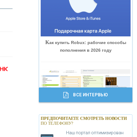
«ВНЕШПРОМБАНК»
«БАНК ЮГРА»
К
ак купить Robux: рабочие способы
«БАНК ГЛОБЭКС»
пополнения в 2026 году
«СОВКОМБАНК»
«ТРАСТ»
ВСЕ ИНТЕРВЬЮ
«ГАЗПРОМБАНК»
Б
анки.ру обновил логотип впервые за
«МОСКОВСКИЙ КРЕДИТНЫЙ
ПРЕДПОЧИТАЕТЕ СМОТРЕТЬ НОВОСТИ
19 лет - «Лента новостей»
ПО ТЕЛЕФОНУ?
БАНК»
Наш портал оптимизирован