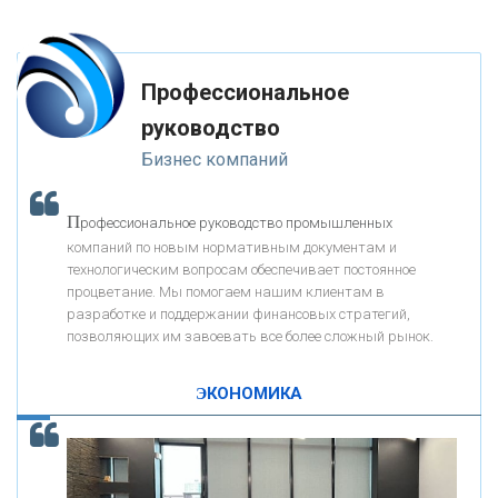
глупость. Из всех страхов самый пугающий — самолюбование.
-- Лучшее, что можно сделать с хорошим советом, это пропустить его
мимо ушей. Он никогда не бывает полезен никому, кроме того, кто его
«РОСЕВРОБАНК»
дал.
Профессиональное
-- Люблю давать советы и очень не люблю, когда их дают мне.
руководство
«ПРЕСС-СЛУЖБА ВТБ24»
Бизнес компаний
«АВТОГРАДБАНК»
П
рофессиональное руководство промышленных
К
компаний по новым нормативным документам и
ак Система быстрых платежей за пять лет
«ПРОМРЕГИОНБАНК»
технологическим вопросам обеспечивает постоянное
изменила финансовый рынок - «Интервью»
процветание. Мы помогаем нашим клиентам в
разработке и поддержании финансовых стратегий,
ОНАС
позволяющих им завоевать все более сложный рынок.
ЭКОНОМИКА
КОНТАКТЫ