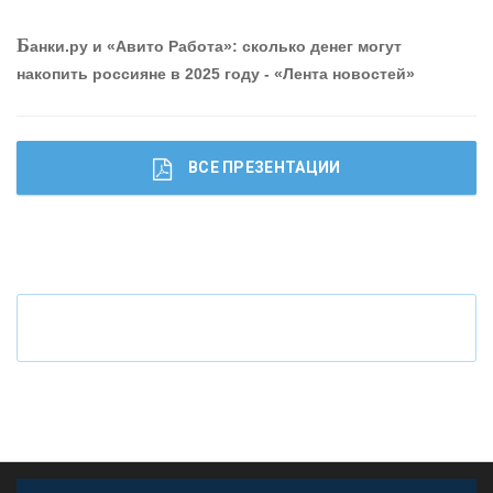
О
шибки при покупке подержанного авто
Б
анки.ру и «Авито Работа»: сколько денег могут
накопить россияне в 2025 году - «Лента новостей»
ВСЕ ПРЕЗЕНТАЦИИ
Ч
то будет с наличными деньгами при цифровом
рубле