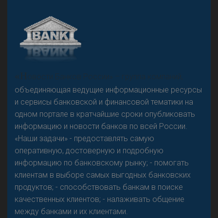
А
двокат it
Р
езкого разворота на рынке автокредитов не
«Н
овости Банков России» – группа компаний,
предвидится - «Интервью»
объединяющая ведущие информационные ресурсы
и сервисы банковской и финансовой тематики на
одном портале в кратчайшие сроки опубликовать
информацию и новости банков по всей России.
«Наши задачи» - предоставлять самую
оперативную, достоверную и подробную
информацию по банковскому рынку; - помогать
клиентам в выборе самых выгодных банковских
продуктов; - способствовать банкам в поиске
качественных клиентов; - налаживать общение
между банками и их клиентами.