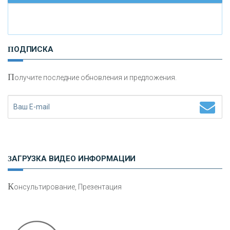
И
нвестиционные золотые монеты как средство
ПОДПИСКА
сохранения и увеличения капитала
П
олучите последние обновления и предложения.
Н
етворкинг для предпринимателей
ЗАГРУЗКА ВИДЕО ИНФОРМАЦИИ
К
онсультирование, Презентация