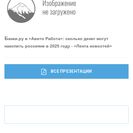
О
шибки при покупке подержанного авто
Р
абота мечты. Что банки делают для того, чтобы
Б
анки.ру и «Авито Работа»: сколько денег могут
привлечь и удержать персонал - «Интервью»
накопить россияне в 2025 году - «Лента новостей»
ВСЕ ПРЕЗЕНТАЦИИ
Ч
то будет с наличными деньгами при цифровом
рубле