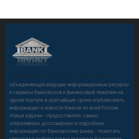
А
двокат it
«Н
овости Банков России» – группа компаний,
объединяющая ведущие информационные ресурсы
и сервисы банковской и финансовой тематики на
одном портале в кратчайшие сроки опубликовать
Р
езкого разворота на рынке автокредитов не
информацию и новости банков по всей России.
предвидится - «Интервью»
«Наши задачи» - предоставлять самую
оперативную, достоверную и подробную
информацию по банковскому рынку; - помогать
клиентам в выборе самых выгодных банковских