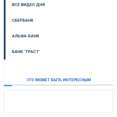
ВСЕ ВИДЕО ДНЯ
СБЕРБАНК
АЛЬФА-БАНК
БАНК "ТРАСТ"
ВТБ24
ЭТО МОЖЕТ БЫТЬ ИНТЕРЕСНЫМ
«МОСКОВСКИЙ ИНДУСТРИАЛЬНЫЙ БАНК»
«ПАО МОСОБЛБАНК»
«БАНК САНКТ-ПЕТЕРБУРГ»