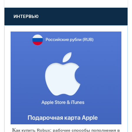
«ПРОМСВЯЗЬБАНК»
ИНТЕРВЬЮ
«НОВИКОМБАНК»
«СМП БАНК»
«ВНЕШПРОМБАНК»
«БАНК ЮГРА»
«БАНК ГЛОБЭКС»
«СОВКОМБАНК»
К
ак купить Robux: рабочие способы пополнения в