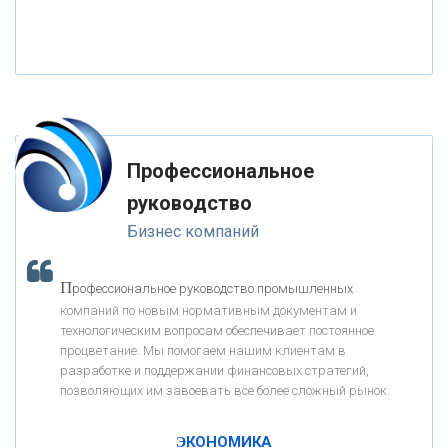
«НАЦИОНАЛЬНЫЙ КЛИРИНГОВЫЙ ЦЕНТР»
«ФК ОТКРЫТИЕ»
Профессиональное
«ЗАПСИБКОМБАНК»
руководство
Бизнес компаний
«РОСЕВРОБАНК»
П
рофессиональное руководство промышленных
«ПРЕСС-СЛУЖБА ВТБ24»
компаний по новым нормативным документам и
технологическим вопросам обеспечивает постоянное
процветание. Мы помогаем нашим клиентам в
«АВТОГРАДБАНК»
разработке и поддержании финансовых стратегий,
позволяющих им завоевать все более сложный рынок.
К
ак Система быстрых платежей за пять лет
«ПРОМРЕГИОНБАНК»
изменила финансовый рынок - «Интервью»
ЭКОНОМИКА