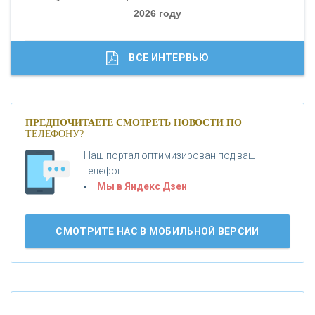
2026 году
«ТРАСТ»
«ГАЗПРОМБАНК»
ВСЕ ИНТЕРВЬЮ
«МОСКОВСКИЙ КРЕДИТНЫЙ БАНК»
ПРЕДПОЧИТАЕТЕ СМОТРЕТЬ НОВОСТИ ПО
ТЕЛЕФОНУ?
«АБСОЛЮТ БАНК»
Наш портал оптимизирован под ваш
телефон.
Б
«БАНК ВОЗРОЖДЕНИЕ»
анки.ру обновил логотип впервые за 19 лет -
Мы в Яндекс Дзен
«Лента новостей»
АО «КРЕДИТ ЕВРОПА БАНК»
СМОТРИТЕ НАС В МОБИЛЬНОЙ ВЕРСИИ
«ТАТФОНДБАНК»
«РОССИЙСКИЙ КАПИТАЛ»