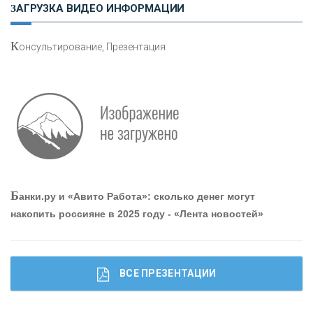
етворкинг для предпринимателей
ЗАГРУЗКА ВИДЕО ИНФОРМАЦИИ
К
онсультирование, Презентация
Р
абота мечты. Что банки делают для того, чтобы
привлечь и удержать персонал - «Интервью»
О
шибки при покупке подержанного авто
Б
анки.ру и «Авито Работа»: сколько денег могут
накопить россияне в 2025 году - «Лента новостей»
ВСЕ ПРЕЗЕНТАЦИИ