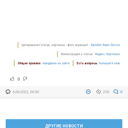
Цитирование статьи, картинки - фото скриншот -
Rambler News Service.
Иллюстрация к статье -
Яндекс. Картинки.
Общие правила
поведения на сайте.
Есть вопросы.
Напишите нам.
0
6-06-2022, 00:00
250
0
ДРУГИЕ НОВОСТИ