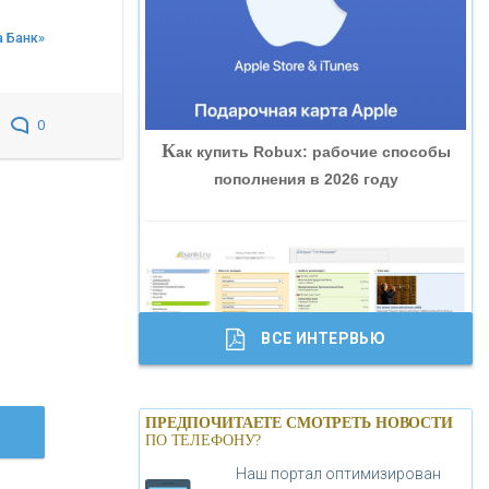
«ВНЕШПРОМБАНК»
а Банк»
«БАНК ЮГРА»
0
К
ак купить Robux: рабочие способы
«БАНК ГЛОБЭКС»
пополнения в 2026 году
«СОВКОМБАНК»
«ТРАСТ»
ВСЕ ИНТЕРВЬЮ
«ГАЗПРОМБАНК»
Б
анки.ру обновил логотип впервые за
«МОСКОВСКИЙ КРЕДИТНЫЙ
ПРЕДПОЧИТАЕТЕ СМОТРЕТЬ НОВОСТИ
19 лет - «Лента новостей»
ПО ТЕЛЕФОНУ?
БАНК»
Наш портал оптимизирован