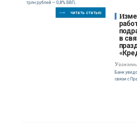
трлн рублей — 0,8% ВВП,
читать статью
Изменение режима
рабо
подр
в свя
праз
«Кре
У
важаемые
Банк уведо
связи с Пр