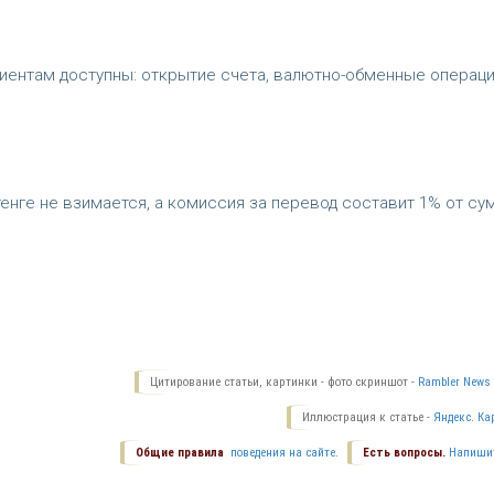
иентам доступны: открытие счета, валютно-обменные операци
енге не взимается, а комиссия за перевод составит 1% от су
Цитирование статьи, картинки - фото скриншот -
Rambler News 
Иллюстрация к статье -
Яндекс. Ка
Общие правила
поведения на сайте.
Есть вопросы.
Напиши