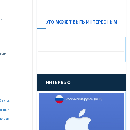
ВТБ24
и,
ЭТО МОЖЕТ БЫТЬ ИНТЕРЕСНЫМ
«МОСКОВСКИЙ
ИНДУСТРИАЛЬНЫЙ БАНК»
«ПАО МОСОБЛБАНК»
ммы.
«БАНК САНКТ-ПЕТЕРБУРГ»
ИНТЕРВЬЮ
«ПРОМСВЯЗЬБАНК»
Service.
«НОВИКОМБАНК»
ртинки.
«СМП БАНК»
те нам.