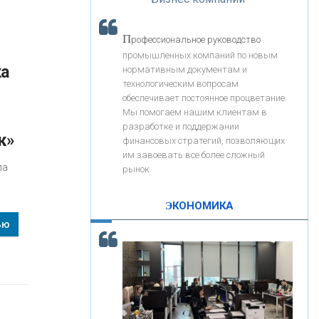
«Интервью»
«ЗАПСИБКОМБАНК»
П
рофессиональное руководство
«РОСЕВРОБАНК»
промышленных компаний по новым
ка
нормативным документам и
технологическим вопросам
«ПРЕСС-СЛУЖБА ВТБ24»
обеспечивает постоянное процветание.
Мы помогаем нашим клиентам в
разработке и поддержании
к»
«АВТОГРАДБАНК»
финансовых стратегий, позволяющих
им завоевать все более сложный
па
рынок.
«ПРОМРЕГИОНБАНК»
ЭКОНОМИКА
С
корость - один из главных трендов в
ью
ОНАС
кредитовании бизнеса - «Интервью»
КОНТАКТЫ