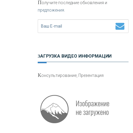
П
олучите последние обновления и
предложения.
Н
етворкинг для предпринимателей
ЗАГРУЗКА ВИДЕО ИНФОРМАЦИИ
О
шибки при покупке подержанного
К
онсультирование, Презентация
авто