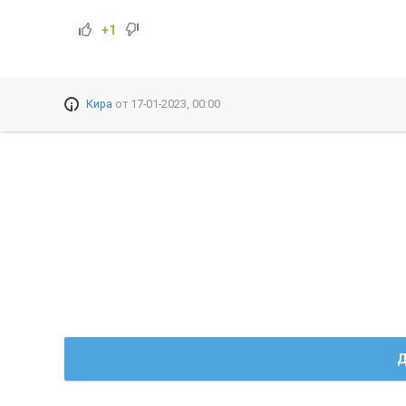
+1
Кира
от
17-01-2023, 00:00
Д