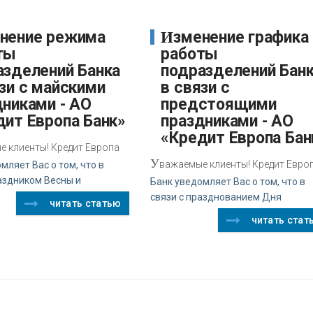
Изменение графика
ты
работы
азделений Банка
подразделений Бан
зи с майскими
в связи с
дниками - АО
предстоящими
дит Европа Банк»
праздниками - АО
«Кредит Европа Бан
 клиенты! Кредит Европа
У
важаемые клиенты! Кредит Евро
мляет Вас о том, что в
аздником Весны и
Банк уведомляет Вас о том, что в
связи с празднованием Дня
читать статью
читать стат