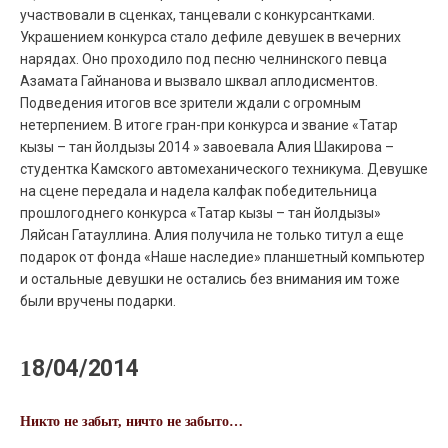
участвовали в сценках, танцевали с конкурсантками.
Украшением конкурса стало дефиле девушек в вечерних
нарядах. Оно проходило под песню челнинского певца
Азамата Гайнанова и вызвало шквал аплодисментов.
Подведения итогов все зрители ждали с огромным
нетерпением. В итоге гран-при конкурса и звание «Татар
кызы – тан йолдызы 2014 » завоевала Алия Шакирова –
студентка Камского автомеханического техникума. Девушке
на сцене передала и надела калфак победительница
прошлогоднего конкурса «Татар кызы – тан йолдызы»
Ляйсан Гатауллина. Алия получила не только титул а еще
подарок от фонда «Наше наследие» планшетный компьютер
и остальные девушки не остались без внимания им тоже
были вручены подарки.
18/04/2014
Никто не забыт, ничто не забыто…