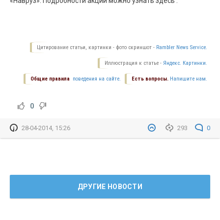
«Навруз». Подробности акции можно узнать здесь .
Цитирование статьи, картинки - фото скриншот -
Rambler News Service.
Иллюстрация к статье -
Яндекс. Картинки.
Общие правила
поведения на сайте.
Есть вопросы.
Напишите нам.
0
28-04-2014, 15:26
293
0
ДРУГИЕ НОВОСТИ