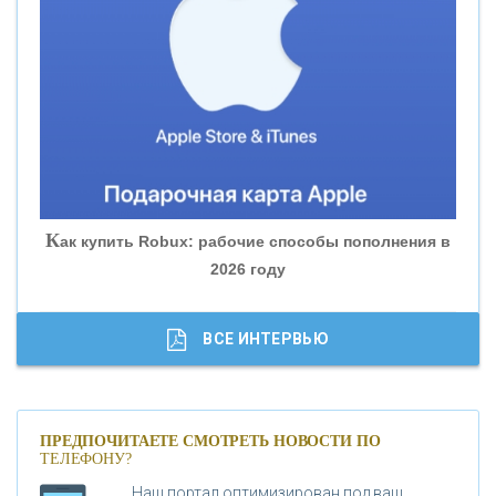
«ВНЕШПРОМБАНК»
«БАНК ЮГРА»
«БАНК ГЛОБЭКС»
«СОВКОМБАНК»
К
ак купить Robux: рабочие способы пополнения в
2026 году
«ТРАСТ»
«ГАЗПРОМБАНК»
ВСЕ ИНТЕРВЬЮ
«МОСКОВСКИЙ КРЕДИТНЫЙ БАНК»
ПРЕДПОЧИТАЕТЕ СМОТРЕТЬ НОВОСТИ ПО
ТЕЛЕФОНУ?
«АБСОЛЮТ БАНК»
Наш портал оптимизирован под ваш