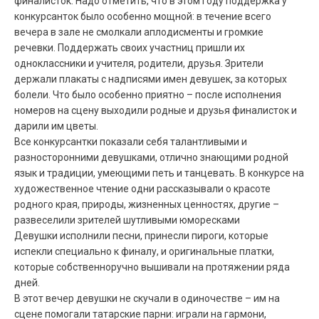
финалисток. Надо отметить, что в этом году поддержка у
конкурсанток было особенно мощной: в течение всего
вечера в зале не смолкали аплодисменты и громкие
речевки. Поддержать своих участниц пришли их
одноклассники и учителя, родители, друзья. Зрители
держали плакаты с надписями имен девушек, за которых
болели. Что было особенно приятно – после исполнения
номеров на сцену выходили родные и друзья финалисток и
дарили им цветы.
Все конкурсантки показали себя талантливыми и
разносторонними девушками, отлично знающими родной
язык и традиции, умеющими петь и танцевать. В конкурсе на
художественное чтение одни рассказывали о красоте
родного края, природы, жизненных ценностях, другие –
развеселили зрителей шутливыми юморесками
Девушки исполнили песни, принесли пироги, которые
испекли специально к финалу, и оригинальные платки,
которые собственноручно вышивали на протяжении ряда
дней.
В этот вечер девушки не скучали в одиночестве – им на
сцене помогали татарские парни: играли на гармони,