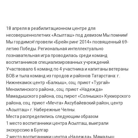
18 апреля в реабилитационном центре для
несовершеннолетних «Асылташ» под девизом Мы помним!
Мы гордимся! провели «Брейн ринг 2014» посвященный 69-
летию Победы. Региональная интеллектуально
познавательная игра проводилась среди команд
воспитанников специализированных учреждений.
Участвовало 6 команд по 4 участника и капитаны ветераны
ВОВ и тыла команд из городов и районов Татарстана: г.
Нижнекамск центр «Балкыш», соц. приют «Тургай»
Мензилинского района , соц. приют «Надежда»
Мамадышского района, соц.пирют «Солнышко» Кукморского
района, соц. приют «Мечта» Аксубайевский район, центр
«Асылташ» г. Набережные Челны.
Места распределились следующим образом
1 место воспитанники центра Асылташ, выиграли
экскурссию в Булгар
2 место воспитанники центра «Надежда», Мамадыш