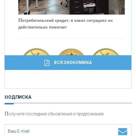
П
отребительский кредит: в каких ситуациях он
действительно помогает
С
корость - один из главных трендов в
кредитовании бизнеса - «Интервью»
ВСЯ ЭКОНОМИКА
И
нвестиционные золотые монеты как средство
ПОДПИСКА
сохранения и увеличения капитала
П
олучите последние обновления и предложения.