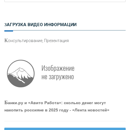
Н
етворкинг для предпринимателей
ЗАГРУЗКА ВИДЕО ИНФОРМАЦИИ
К
онсультирование, Презентация
О
шибки при покупке подержанного авто
Р
абота мечты. Что банки делают для того, чтобы
Б
анки.ру и «Авито Работа»: сколько денег могут
привлечь и удержать персонал - «Интервью»
накопить россияне в 2025 году - «Лента новостей»