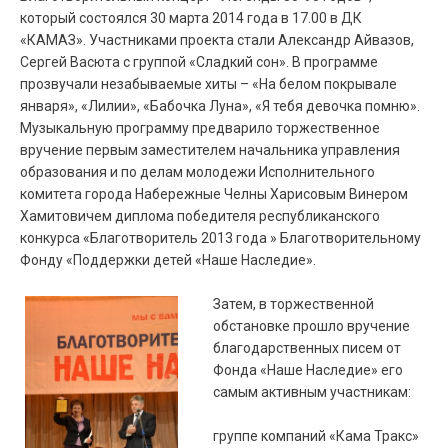
который состоялся 30 марта 2014 года в 17.00 в ДК
«КАМАЗ». Участниками проекта стали Александр Айвазов,
Сергей Васюта с группой «Сладкий сон». В программе
прозвучали незабываемые хиты – «На белом покрывале
января», «Лилии», «Бабочка Луна», «Я тебя девочка помню».
Музыкальную программу предварило торжественное
вручение первым заместителем начальника управления
образования и по делам молодежи Исполнительного
комитета города Набережные Челны Харисовым Винером
Хамитовичем диплома победителя республиканского
конкурса «Благотворитель 2013 года » Благотворительному
Фонду «Поддержки детей «Наше Наследие».
Затем, в торжественной
обстановке прошло вручение
благодарственных писем от
Фонда «Наше Наследие» его
самым активным участникам:
группе компаний «Кама Тракс»