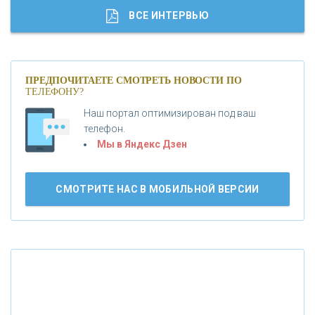
«ГАЗПРОМБАНК»
ВСЕ ИНТЕРВЬЮ
«МОСКОВСКИЙ КРЕДИТНЫЙ БАНК»
ПРЕДПОЧИТАЕТЕ СМОТРЕТЬ НОВОСТИ ПО
ТЕЛЕФОНУ?
«АБСОЛЮТ БАНК»
Наш портал оптимизирован под ваш
телефон.
Б
«БАНК ВОЗРОЖДЕНИЕ»
анки.ру обновил логотип впервые за 19 лет -
Мы в Яндекс Дзен
«Лента новостей»
АО «КРЕДИТ ЕВРОПА БАНК»
СМОТРИТЕ НАС В МОБИЛЬНОЙ ВЕРСИИ
«ТАТФОНДБАНК»
«РОССИЙСКИЙ КАПИТАЛ»
«НАЦИОНАЛЬНЫЙ КЛИРИНГОВЫЙ ЦЕНТР»