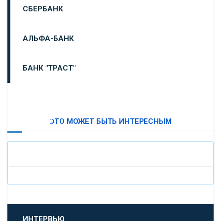
СБЕРБАНК
АЛЬФА-БАНК
БАНК "ТРАСТ"
ВТБ24
ЭТО МОЖЕТ БЫТЬ ИНТЕРЕСНЫМ
«МОСКОВСКИЙ ИНДУСТРИАЛЬНЫЙ БАНК»
«ПАО МОСОБЛБАНК»
«БАНК САНКТ-ПЕТЕРБУРГ»
«ПРОМСВЯЗЬБАНК»
ИНТЕРВЬЮ