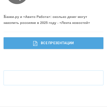
О
шибки при покупке подержанного авто
Р
абота мечты. Что банки делают для того, чтобы
Б
анки.ру и «Авито Работа»: сколько денег могут
привлечь и удержать персонал - «Интервью»
накопить россияне в 2025 году - «Лента новостей»
ВСЕ ПРЕЗЕНТАЦИИ
Ч
то будет с наличными деньгами при цифровом
рубле