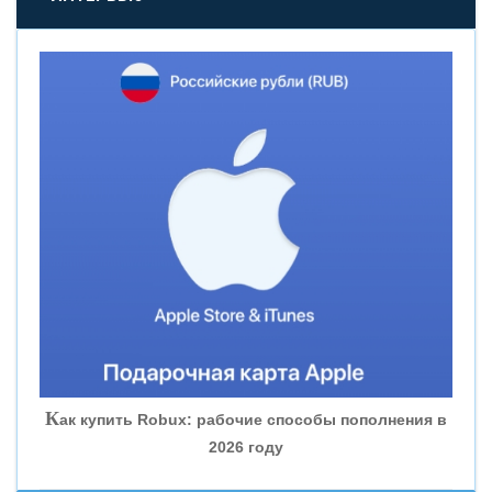
«НОВИКОМБАНК»
«СМП БАНК»
«ВНЕШПРОМБАНК»
«БАНК ЮГРА»
«БАНК ГЛОБЭКС»
«СОВКОМБАНК»
К
ак купить Robux: рабочие способы пополнения в
2026 году
«ТРАСТ»