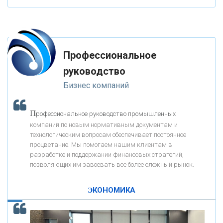
«ФК ОТКРЫТИЕ»
Профессиональное
«ЗАПСИБКОМБАНК»
руководство
Бизнес компаний
«РОСЕВРОБАНК»
П
рофессиональное руководство промышленных
«ПРЕСС-СЛУЖБА ВТБ24»
компаний по новым нормативным документам и
технологическим вопросам обеспечивает постоянное
процветание. Мы помогаем нашим клиентам в
«АВТОГРАДБАНК»
разработке и поддержании финансовых стратегий,
позволяющих им завоевать все более сложный рынок.
К
ак Система быстрых платежей за пять лет
«ПРОМРЕГИОНБАНК»
изменила финансовый рынок - «Интервью»
ЭКОНОМИКА
ОНАС