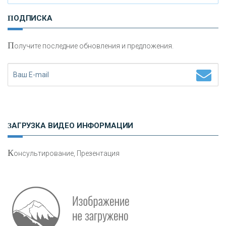
И
нвестиционные золотые монеты как средство
ПОДПИСКА
сохранения и увеличения капитала
П
олучите последние обновления и предложения.
Н
етворкинг для предпринимателей
ЗАГРУЗКА ВИДЕО ИНФОРМАЦИИ
К
онсультирование, Презентация