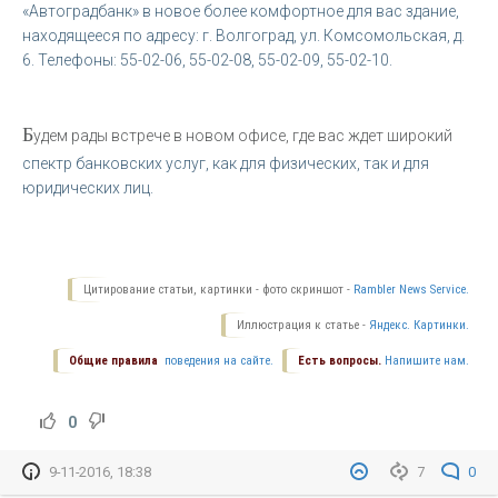
«Автоградбанк» в новое более комфортное для вас здание,
находящееся по адресу: г. Волгоград, ул. Комсомольская, д.
6. Телефоны:
55-02-06, 55-02-08, 55-02-09, 55-02-10.
Б
удем рады встрече в новом офисе, где вас ждет широкий
спектр банковских услуг, как для физических, так и для
юридических лиц.
Цитирование статьи, картинки - фото скриншот -
Rambler News Service.
Иллюстрация к статье -
Яндекс. Картинки.
Общие правила
поведения на сайте.
Есть вопросы.
Напишите нам.
0
9-11-2016, 18:38
7
0