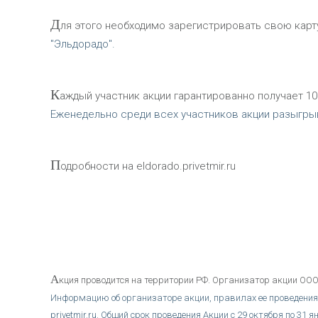
Д
ля этого необходимо зарегистрировать свою карту 
"Эльдорадо".
К
аждый участник акции гарантированно получает 10
Еженедельно среди всех участников акции разыгрыв
П
одробности на eldorado.privetmir.ru
А
кция проводится на территории РФ. Организатор акции ООО
Информацию об организаторе акции, правилах ее проведения, 
privetmir.ru. Общий срок проведения Акции с 29 октября по 31