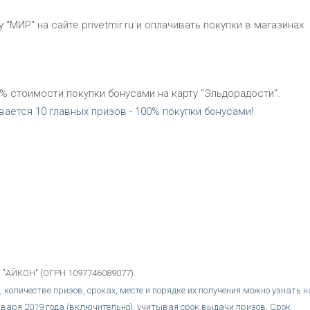
"МИР" на сайте privetmir.ru и оплачивать покупки в магазинах
% стоимости покупки бонусами на карту "Эльдорадости".
ается 10 главных призов - 100% покупки бонусами!
 "АЙКОН" (ОГРН 1097746089077).
количестве призов, сроках, месте и порядке их получения можно узнать н
 января 2019 года (включительно), учитывая срок выдачи призов. Срок