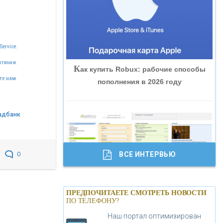
«ВНЕШПРОМБАНК»
«БАНК ЮГРА»
Service.
ртинки.
К
ак купить Robux: рабочие способы
«БАНК ГЛОБЭКС»
те нам.
пополнения в 2026 году
«СОВКОМБАНК»
адбанк
«ТРАСТ»
ВСЕ ИНТЕРВЬЮ
0
«ГАЗПРОМБАНК»
Б
анки.ру обновил логотип впервые за
«МОСКОВСКИЙ КРЕДИТНЫЙ
ПРЕДПОЧИТАЕТЕ СМОТРЕТЬ НОВОСТИ
19 лет - «Лента новостей»
ПО ТЕЛЕФОНУ?
БАНК»
Наш портал оптимизирован