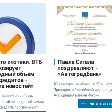
Павла Сигала
нозирует
поздравляют -
рдный объем
«Автоградбанк»
кредитов -
М
инистерство обороны РФ от им
та новостей»
Президента Российской Федераци
Ассоциация Банков России,
тование в 2024 году
 новый рекорд по объемам
читать стат
средств, прогнозируют