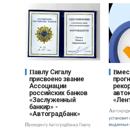
Павлу Сигалу
Вместо ипотеки. ВТБ
присвоено звание
прог
Ассоциации
реко
российских банков
авто
«Заслуженный
«Лен
банкир» -
А
втокреди
«Автоградбанк»
установит
П
выданных 
резиденту Автоградбанка Павлу