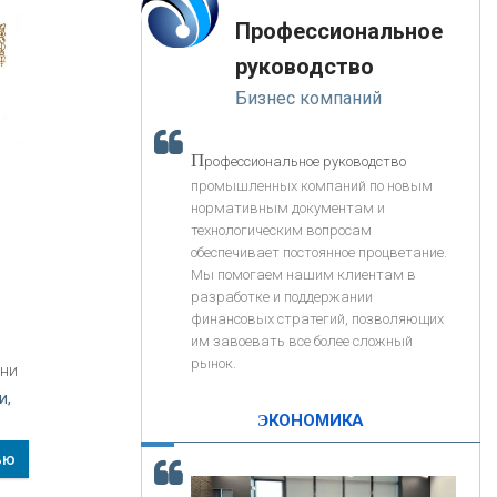
«Интервью»
-- Лучшее, что можно сделать с хорошим советом, это
«ЗАПСИБКОМБАНК»
Профессиональное
пропустить его мимо ушей. Он никогда не бывает
полезен никому, кроме того, кто его дал.
руководство
-- Люблю давать советы и очень не люблю, когда их
«РОСЕВРОБАНК»
Бизнес компаний
дают мне.
«ПРЕСС-СЛУЖБА ВТБ24»
П
рофессиональное руководство
промышленных компаний по новым
нормативным документам и
«АВТОГРАДБАНК»
технологическим вопросам
обеспечивает постоянное процветание.
Мы помогаем нашим клиентам в
«ПРОМРЕГИОНБАНК»
разработке и поддержании
финансовых стратегий, позволяющих
им завоевать все более сложный
С
корость - один из главных трендов в
ОНАС
рынок.
ени
кредитовании бизнеса - «Интервью»
и,
КОНТАКТЫ
ЭКОНОМИКА
ью