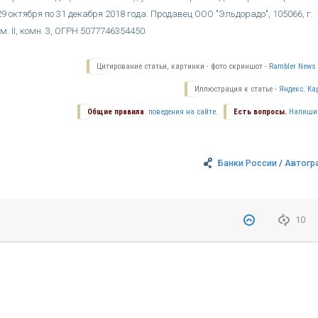
9 октября по 31 декабря 2018 года. Продавец ООО "Эльдорадо", 105066, г.
ом. II, комн. 3, ОГРН 5077746354450.
Цитирование статьи, картинки - фото скриншот -
Rambler News 
Иллюстрация к статье -
Яндекс. Ка
Общие правила
поведения на сайте.
Есть вопросы.
Напиши
Банки России
/
Автогр
10