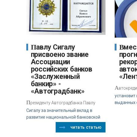
Павлу Сигалу
Вместо ипотеки. ВТБ
присвоено звание
прог
Ассоциации
реко
российских банков
авто
«Заслуженный
«Лен
банкир» -
А
втокреди
«Автоградбанк»
установит
П
выданных 
резиденту Автоградбанка Павлу
Сигалу за значительный вклад в
развитие национальной банковской
читать статью