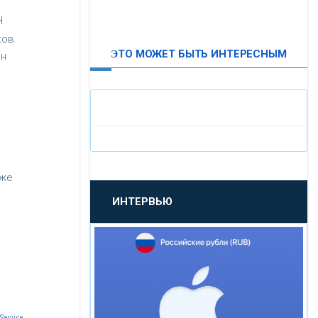
ВТБ24
Н
ков
ЭТО МОЖЕТ БЫТЬ ИНТЕРЕСНЫМ
ан
«МОСКОВСКИЙ
ИНДУСТРИАЛЬНЫЙ БАНК»
«ПАО МОСОБЛБАНК»
«БАНК САНКТ-ПЕТЕРБУРГ»
кже
ИНТЕРВЬЮ
«ПРОМСВЯЗЬБАНК»
«НОВИКОМБАНК»
«СМП БАНК»
Service.