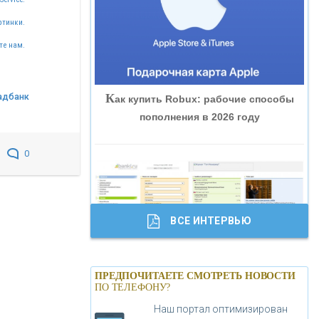
«ВНЕШПРОМБАНК»
ртинки.
те нам.
«БАНК ЮГРА»
К
адбанк
ак купить Robux: рабочие способы
«БАНК ГЛОБЭКС»
пополнения в 2026 году
«СОВКОМБАНК»
0
«ТРАСТ»
ВСЕ ИНТЕРВЬЮ
«ГАЗПРОМБАНК»
Б
анки.ру обновил логотип впервые за
«МОСКОВСКИЙ КРЕДИТНЫЙ
ПРЕДПОЧИТАЕТЕ СМОТРЕТЬ НОВОСТИ
19 лет - «Лента новостей»
ПО ТЕЛЕФОНУ?
БАНК»
Наш портал оптимизирован