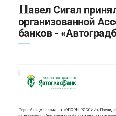
П
авел Сигал приня
организованной Ас
банков - «Автоград
Первый вице-президент «ОПОРЫ РОСCИИ», Президент