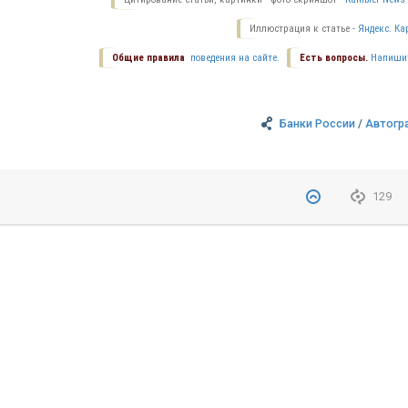
Иллюстрация к статье -
Яндекс. Ка
Общие правила
поведения на сайте.
Есть вопросы.
Напиши
Банки России
/
Автогр
129