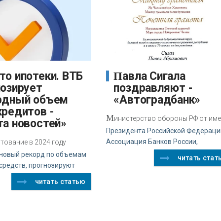
Павла Сигала
нозирует
поздравляют -
рдный объем
«Автоградбанк»
кредитов -
М
инистерство обороны РФ от им
та новостей»
Президента Российской Федераци
Ассоциация Банков России,
тование в 2024 году
 новый рекорд по объемам
читать стат
средств, прогнозируют
читать статью