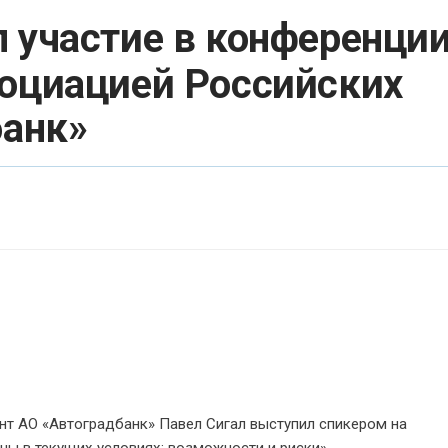
л участие в конференции
социацией Российских
банк»
 АО «Автоградбанк» Павел Сигал выступил спикером на