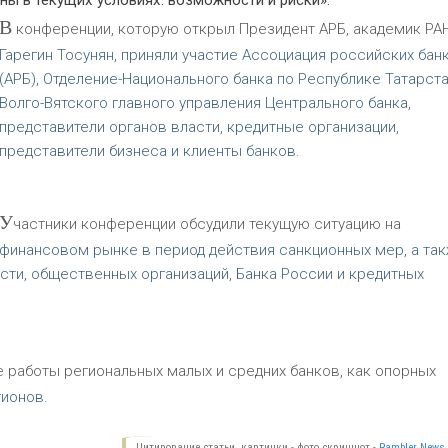
ы в текущих условиях: возможности и риски».
В
конференции, которую открыл Президент АРБ, академик РА
Гарегин Тосунян, приняли участие Ассоциация российских бан
(АРБ), Отделение-Национального банка по Республике Татарст
Волго-Вятского главного управления Центрального банка,
представители органов власти, кредитные организации,
представители бизнеса и клиенты банков.
У
частники конференции обсудили текущую ситуацию на
финансовом рынке в период действия санкционных мер, а та
ти, общественных организаций, Банка России и кредитных
работы региональных малых и средних банков, как опорных
гионов.
Цитирование статьи, картинки - фото скриншот -
Rambler News 