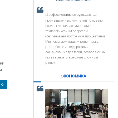
«Интервью»
«ЗАПСИБКОМБАНК»
П
рофессиональное руководство
«РОСЕВРОБАНК»
промышленных компаний по новым
нормативным документам и
технологическим вопросам
«ПРЕСС-СЛУЖБА ВТБ24»
обеспечивает постоянное процветание.
Мы помогаем нашим клиентам в
разработке и поддержании
«АВТОГРАДБАНК»
финансовых стратегий, позволяющих
им завоевать все более сложный
рынок.
ени
«ПРОМРЕГИОНБАНК»
и,
ЭКОНОМИКА
С
корость - один из главных трендов в
ОНАС
ью
кредитовании бизнеса - «Интервью»
КОНТАКТЫ