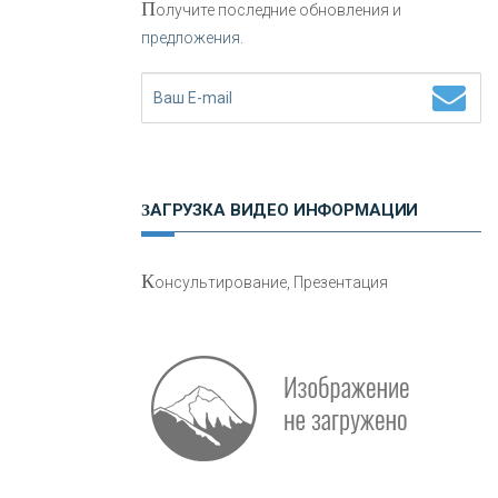
П
олучите последние обновления и
предложения.
Н
етворкинг для предпринимателей
ЗАГРУЗКА ВИДЕО ИНФОРМАЦИИ
О
шибки при покупке подержанного
К
онсультирование, Презентация
авто