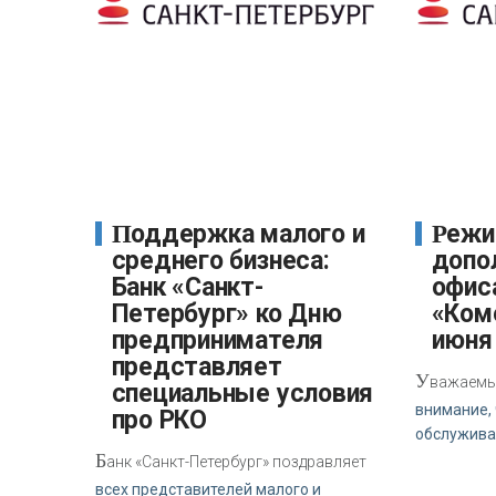
Поддержка малого и
Режим работы
среднего бизнеса:
допо
Банк «Санкт-
офис
Петербург» ко Дню
«Ком
предпринимателя
июня 
представляет
У
важаемы
специальные условия
внимание, 
про РКО
обслужива
Б
анк «Санкт-Петербург» поздравляет
всех представителей малого и