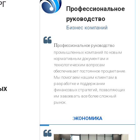
«Интервью»
-- Лучшее, что можно сделать с хорошим советом, это
«ЗАПСИБКОМБАНК»
Профессиональное
пропустить его мимо ушей. Он никогда не бывает
полезен никому, кроме того, кто его дал.
руководство
-- Люблю давать советы и очень не люблю, когда их
«РОСЕВРОБАНК»
Бизнес компаний
дают мне.
«ПРЕСС-СЛУЖБА ВТБ24»
П
рофессиональное руководство
промышленных компаний по новым
нормативным документам и
«АВТОГРАДБАНК»
технологическим вопросам
обеспечивает постоянное процветание.
Мы помогаем нашим клиентам в
«ПРОМРЕГИОНБАНК»
разработке и поддержании
ых
финансовых стратегий, позволяющих
им завоевать все более сложный
С
корость - один из главных трендов в
ОНАС
рынок.
кредитовании бизнеса - «Интервью»
КОНТАКТЫ
ЭКОНОМИКА