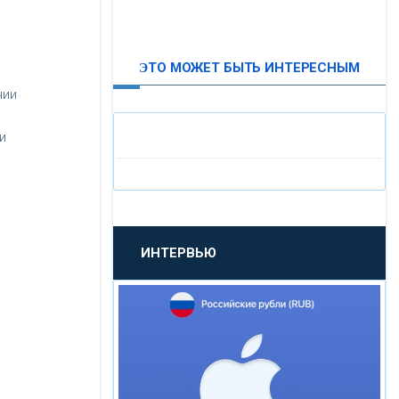
ВТБ24
ЭТО МОЖЕТ БЫТЬ ИНТЕРЕСНЫМ
«МОСКОВСКИЙ
нии
ИНДУСТРИАЛЬНЫЙ БАНК»
и
«ПАО МОСОБЛБАНК»
«БАНК САНКТ-ПЕТЕРБУРГ»
ИНТЕРВЬЮ
«ПРОМСВЯЗЬБАНК»
«НОВИКОМБАНК»
«СМП БАНК»