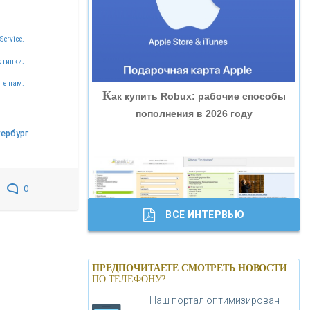
«ВНЕШПРОМБАНК»
Service.
«БАНК ЮГРА»
ртинки.
те нам.
К
ак купить Robux: рабочие способы
«БАНК ГЛОБЭКС»
пополнения в 2026 году
тербург
«СОВКОМБАНК»
«ТРАСТ»
0
ВСЕ ИНТЕРВЬЮ
«ГАЗПРОМБАНК»
Б
анки.ру обновил логотип впервые за
«МОСКОВСКИЙ КРЕДИТНЫЙ
ПРЕДПОЧИТАЕТЕ СМОТРЕТЬ НОВОСТИ
19 лет - «Лента новостей»
ПО ТЕЛЕФОНУ?
БАНК»
Наш портал оптимизирован