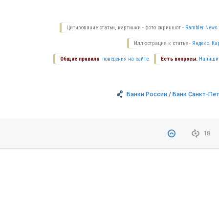
Цитирование статьи, картинки - фото скриншот -
Rambler News 
Иллюстрация к статье -
Яндекс. Ка
Общие правила
поведения на сайте.
Есть вопросы.
Напиши
Банки России
/
Банк Санкт-Пе
18