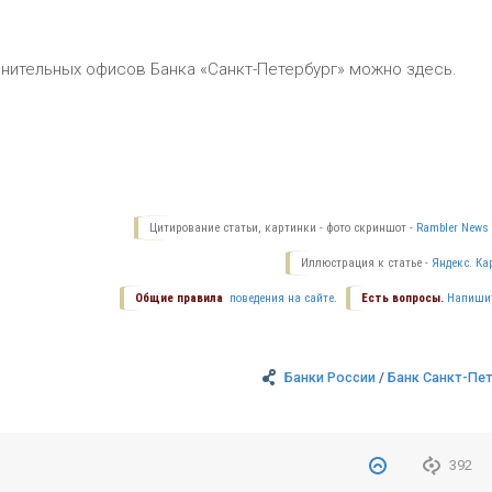
нительных офисов Банка «Санкт-Петербург» можно здесь.
Цитирование статьи, картинки - фото скриншот -
Rambler News 
Иллюстрация к статье -
Яндекс. Ка
Общие правила
поведения на сайте.
Есть вопросы.
Напиши
Банки России
/
Банк Санкт-Пе
392