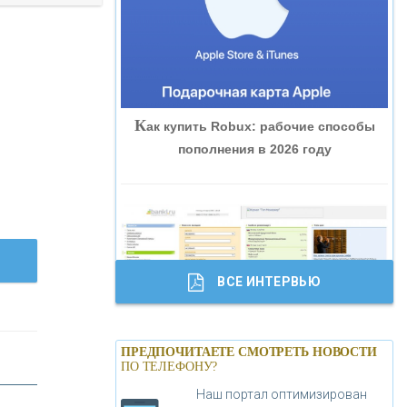
«ВНЕШПРОМБАНК»
«БАНК ЮГРА»
К
ак купить Robux: рабочие способы
«БАНК ГЛОБЭКС»
пополнения в 2026 году
«СОВКОМБАНК»
«ТРАСТ»
ВСЕ ИНТЕРВЬЮ
«ГАЗПРОМБАНК»
Б
анки.ру обновил логотип впервые за
«МОСКОВСКИЙ КРЕДИТНЫЙ
ПРЕДПОЧИТАЕТЕ СМОТРЕТЬ НОВОСТИ
19 лет - «Лента новостей»
ПО ТЕЛЕФОНУ?
БАНК»
Наш портал оптимизирован