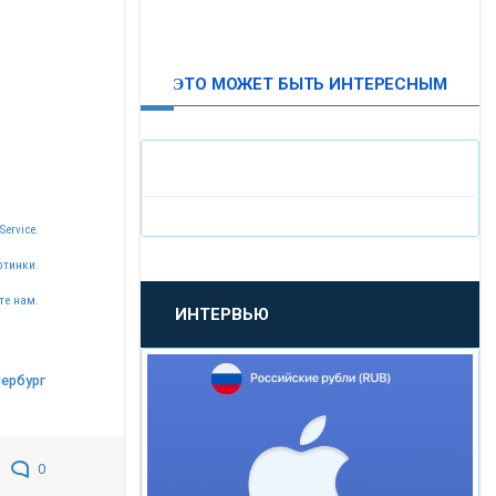
ВТБ24
ЭТО МОЖЕТ БЫТЬ ИНТЕРЕСНЫМ
«МОСКОВСКИЙ
ИНДУСТРИАЛЬНЫЙ БАНК»
«ПАО МОСОБЛБАНК»
Service.
«БАНК САНКТ-ПЕТЕРБУРГ»
ртинки.
те нам.
ИНТЕРВЬЮ
«ПРОМСВЯЗЬБАНК»
тербург
«НОВИКОМБАНК»
«СМП БАНК»
0