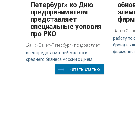
Петербург» ко Дню
обно
предпринимателя
элем
представляет
фирм
специальные условия
Б
анк «Сан
про РКО
работу по
Б
бренда, к
анк «Санкт-Петербург» поздравляет
фирменно
всех представителей малого и
среднего бизнеса России с Днем
читать статью