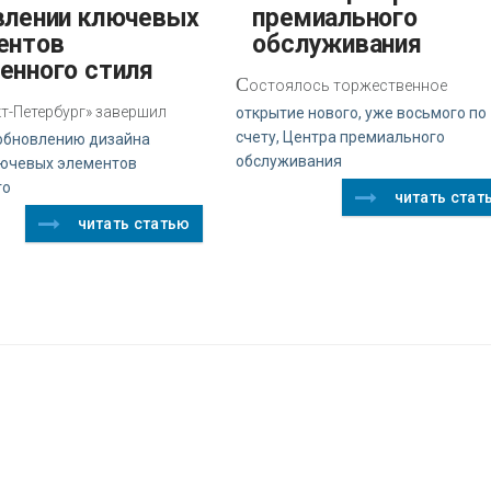
влении ключевых
премиального
ентов
обслуживания
енного стиля
С
остоялось торжественное
кт-Петербург» завершил
открытие нового, уже восьмого по
счету, Центра премиального
 обновлению дизайна
обслуживания
лючевых элементов
го
читать стат
читать статью