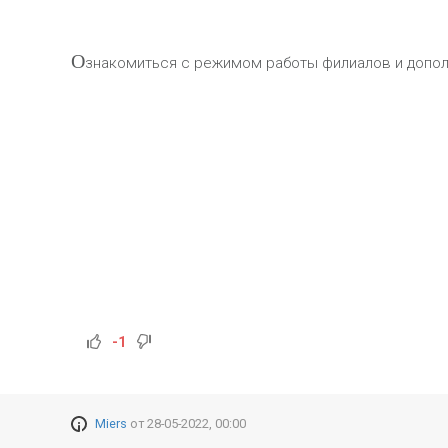
О
знакомиться с режимом работы филиалов и допол
-1
Miers
от
28-05-2022, 00:00