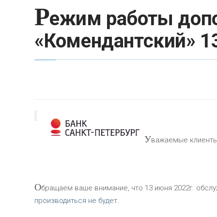
Р
ежим работы допо
«Комендантский» 13
У
важаемые клиенты
О
бращаем ваше внимание, что 13 июня 2022г. обсл
производиться не будет.