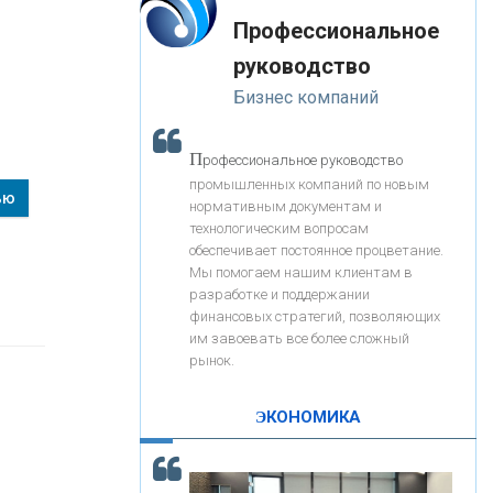
«Интервью»
-- Лучшее, что можно сделать с хорошим советом, это
«ЗАПСИБКОМБАНК»
Профессиональное
пропустить его мимо ушей. Он никогда не бывает
полезен никому, кроме того, кто его дал.
руководство
-- Люблю давать советы и очень не люблю, когда их
«РОСЕВРОБАНК»
Бизнес компаний
дают мне.
«ПРЕСС-СЛУЖБА ВТБ24»
П
рофессиональное руководство
промышленных компаний по новым
ью
нормативным документам и
«АВТОГРАДБАНК»
технологическим вопросам
обеспечивает постоянное процветание.
Мы помогаем нашим клиентам в
«ПРОМРЕГИОНБАНК»
разработке и поддержании
финансовых стратегий, позволяющих
им завоевать все более сложный
С
корость - один из главных трендов в
ОНАС
рынок.
кредитовании бизнеса - «Интервью»
КОНТАКТЫ
ЭКОНОМИКА