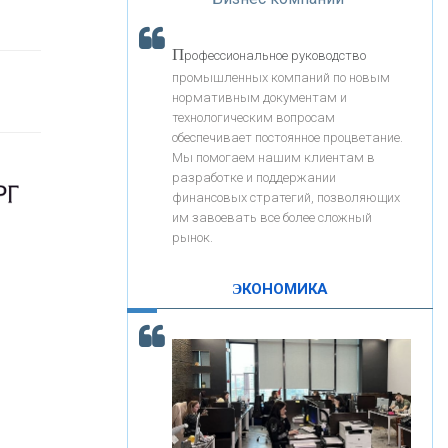
«Интервью»
«ЗАПСИБКОМБАНК»
П
рофессиональное руководство
«РОСЕВРОБАНК»
промышленных компаний по новым
нормативным документам и
технологическим вопросам
«ПРЕСС-СЛУЖБА ВТБ24»
обеспечивает постоянное процветание.
Мы помогаем нашим клиентам в
разработке и поддержании
«АВТОГРАДБАНК»
финансовых стратегий, позволяющих
им завоевать все более сложный
рынок.
«ПРОМРЕГИОНБАНК»
ЭКОНОМИКА
С
корость - один из главных трендов в
ОНАС
кредитовании бизнеса - «Интервью»
КОНТАКТЫ