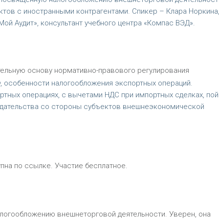
тов с иностранными контрагентами. Спикер – Клара Норкина
ой Аудит», консультант учебного центра «Компас ВЭД».
тельную основу нормативно-правового регулирования
, особенности налогообложения экспортных операций.
тных операциях, с вычетами НДС при импортных сделках, пой
одательства со стороны субъектов внешнеэкономической
упна по ссылке. Участие бесплатное.
логообложению внешнеторговой деятельности. Уверен, она