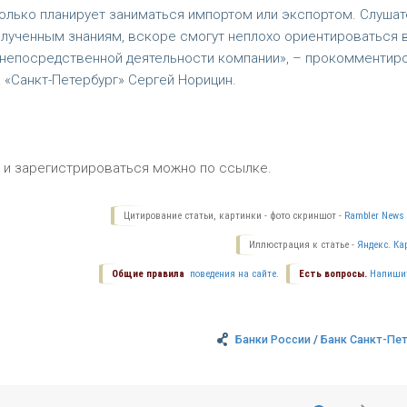
 только планирует заниматься импортом или экспортом. Слушат
олученным знаниям, вскоре смогут неплохо ориентироваться 
 непосредственной деятельности компании», – прокомментир
 «Санкт-Петербург» Сергей Норицин.
 и зарегистрироваться можно по ссылке.
Цитирование статьи, картинки - фото скриншот -
Rambler News 
Иллюстрация к статье -
Яндекс. Ка
Общие правила
поведения на сайте.
Есть вопросы.
Напиши
Банки России
/
Банк Санкт-Пе