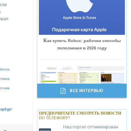
ели
«ВНЕШПРОМБАНК»
в
овал
«БАНК ЮГРА»
К
ак купить Robux: рабочие способы
«БАНК ГЛОБЭКС»
пополнения в 2026 году
«СОВКОМБАНК»
Service.
«ТРАСТ»
ртинки.
те нам.
ВСЕ ИНТЕРВЬЮ
«ГАЗПРОМБАНК»
Б
анки.ру обновил логотип впервые за
тербург
«МОСКОВСКИЙ КРЕДИТНЫЙ
ПРЕДПОЧИТАЕТЕ СМОТРЕТЬ НОВОСТИ
19 лет - «Лента новостей»
ПО ТЕЛЕФОНУ?
БАНК»
Наш портал оптимизирован