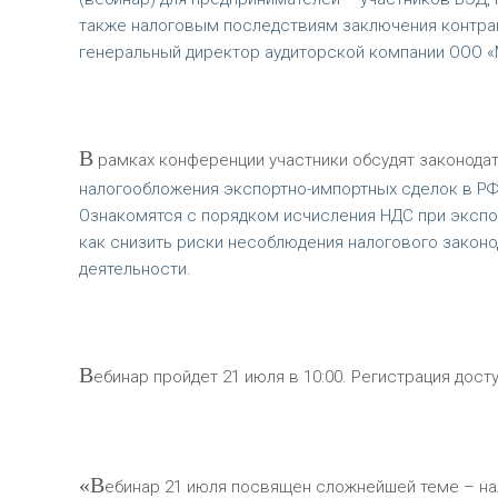
также налоговым последствиям заключения контрак
генеральный директор аудиторской компании ООО «М
В
рамках конференции участники обсудят законода
налогообложения экспортно-импортных сделок в РФ
Ознакомятся с порядком исчисления НДС при экспор
как снизить риски несоблюдения налогового закон
деятельности.
В
ебинар пройдет 21 июля в 10:00. Регистрация дост
«В
ебинар 21 июля посвящен сложнейшей теме – на