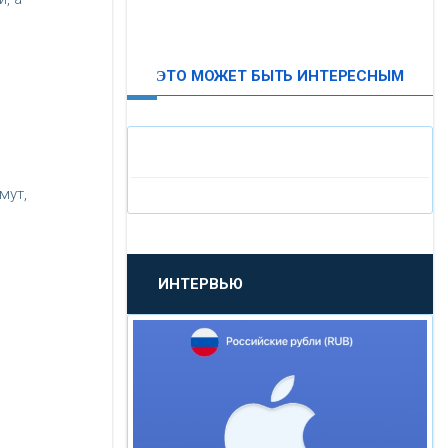
,
ВТБ24
ЭТО МОЖЕТ БЫТЬ ИНТЕРЕСНЫМ
«МОСКОВСКИЙ
ИНДУСТРИАЛЬНЫЙ БАНК»
«ПАО МОСОБЛБАНК»
мут,
«БАНК САНКТ-ПЕТЕРБУРГ»
ИНТЕРВЬЮ
«ПРОМСВЯЗЬБАНК»
«НОВИКОМБАНК»
«СМП БАНК»