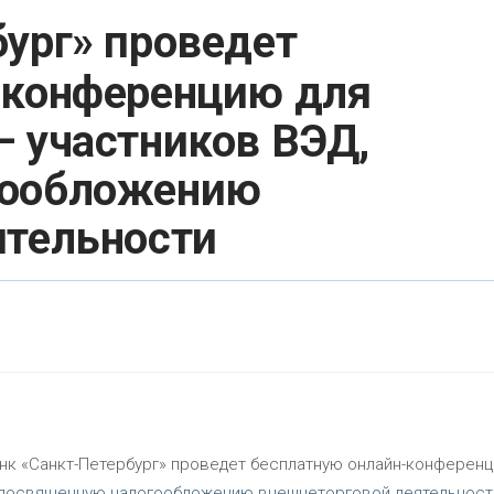
бург» проведет
-конференцию для
 участников ВЭД,
гообложению
ятельности
анк «Санкт-Петербург» проведет бесплатную онлайн-конферен
, посвященную налогообложению внешнеторговой деятельности