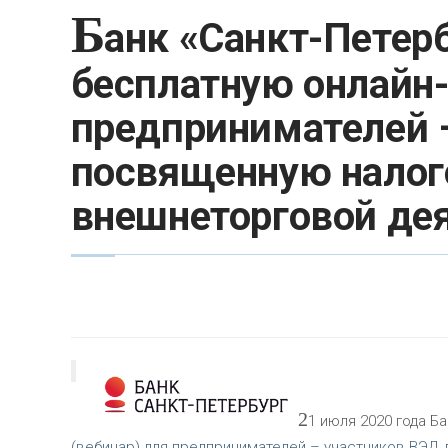
Б
анк «Санкт-Петер
бесплатную онлайн
предпринимателей –
посвященную нало
внешнеторговой де
2
1 июля 2020 года Б
(вебинар) для предпринимателей – участников ВЭД