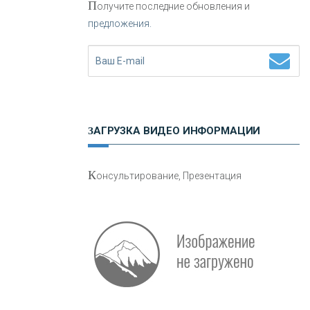
П
олучите последние обновления и
предложения.
Н
етворкинг для предпринимателей
ЗАГРУЗКА ВИДЕО ИНФОРМАЦИИ
О
шибки при покупке подержанного
К
онсультирование, Презентация
авто