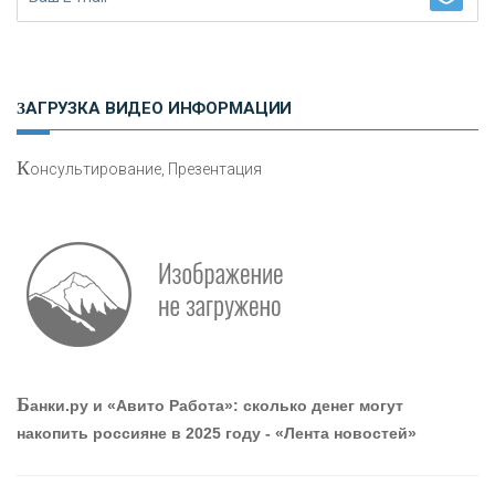
Н
етворкинг для предпринимателей
ЗАГРУЗКА ВИДЕО ИНФОРМАЦИИ
К
онсультирование, Презентация
О
шибки при покупке подержанного авто
Р
абота мечты. Что банки делают для того, чтобы
Б
анки.ру и «Авито Работа»: сколько денег могут
привлечь и удержать персонал - «Интервью»
накопить россияне в 2025 году - «Лента новостей»