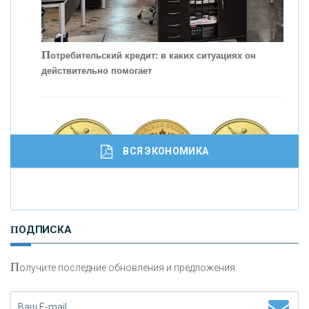
П
отребительский кредит: в каких ситуациях он
действительно помогает
С
корость - один из главных трендов в
кредитовании бизнеса - «Интервью»
ВСЯ ЭКОНОМИКА
И
нвестиционные золотые монеты как средство
ПОДПИСКА
сохранения и увеличения капитала
П
олучите последние обновления и предложения.