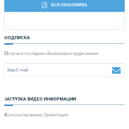
ВСЯ ЭКОНОМИКА
И
нвестиционные золотые монеты как средство
ПОДПИСКА
сохранения и увеличения капитала
П
олучите последние обновления и предложения.
Н
етворкинг для предпринимателей
ЗАГРУЗКА ВИДЕО ИНФОРМАЦИИ
К
онсультирование, Презентация