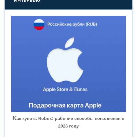
ИНТЕРВЬЮ
«НОВИКОМБАНК»
«СМП БАНК»
«ВНЕШПРОМБАНК»
«БАНК ЮГРА»
«БАНК ГЛОБЭКС»
«СОВКОМБАНК»
К
ак купить Robux: рабочие способы пополнения в
2026 году
«ТРАСТ»