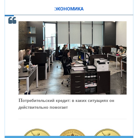
ЭКОНОМИКА
КОНТАКТЫ
С
корость - один из главных трендов в
кредитовании бизнеса - «Интервью»
П
отребительский кредит: в каких ситуациях он
действительно помогает