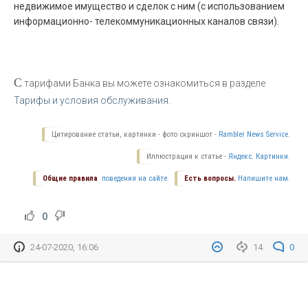
недвижимое имущество и сделок с ним (с использованием
информационно- телекоммуникационных каналов связи).
С
тарифами Банка вы можете ознакомиться в разделе
Тарифы и условия обслуживания.
Цитирование статьи, картинки - фото скриншот -
Rambler News Service.
Иллюстрация к статье -
Яндекс. Картинки.
Общие правила
поведения на сайте.
Есть вопросы.
Напишите нам.
0
24-07-2020, 16:06
14
0