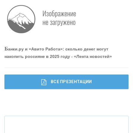
Р
абота мечты. Что банки делают для того, чтобы
привлечь и удержать персонал - «Интервью»
О
шибки при покупке подержанного авто
Б
анки.ру и «Авито Работа»: сколько денег могут
накопить россияне в 2025 году - «Лента новостей»
ВСЕ ПРЕЗЕНТАЦИИ
Ч
то будет с наличными деньгами при цифровом
рубле