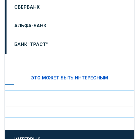
СБЕРБАНК
АЛЬФА-БАНК
БАНК "ТРАСТ"
ВТБ24
ЭТО МОЖЕТ БЫТЬ ИНТЕРЕСНЫМ
«МОСКОВСКИЙ ИНДУСТРИАЛЬНЫЙ БАНК»
«ПАО МОСОБЛБАНК»
«БАНК САНКТ-ПЕТЕРБУРГ»
«ПРОМСВЯЗЬБАНК»