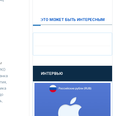
ВТБ24
ЭТО МОЖЕТ БЫТЬ ИНТЕРЕСНЫМ
«МОСКОВСКИЙ
ИНДУСТРИАЛЬНЫЙ БАНК»
«ПАО МОСОБЛБАНК»
«БАНК САНКТ-ПЕТЕРБУРГ»
м
РКО
ИНТЕРВЬЮ
«ПРОМСВЯЗЬБАНК»
анка
тия,
щика
«НОВИКОМБАНК»
до
ь,
«СМП БАНК»