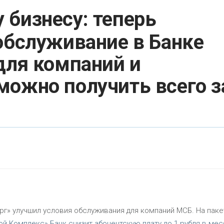
 бизнесу: теперь
обслуживание в Банке
для компаний и
можно получить всего з
рг» улучшил условия обслуживания для компаний МСБ. На паке
ой.Комплекс» Банк снизит абонентскую плату до 1 рубля в мес