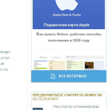
«ВНЕШПРОМБАНК»
«БАНК ЮГРА»
К
ак купить Robux: рабочие способы
«БАНК ГЛОБЭКС»
пополнения в 2026 году
«СОВКОМБАНК»
реводы
 услуг
ный
«ТРАСТ»
сс по
ВСЕ ИНТЕРВЬЮ
«ГАЗПРОМБАНК»
Б
анки.ру обновил логотип впервые за
«МОСКОВСКИЙ КРЕДИТНЫЙ
ПРЕДПОЧИТАЕТЕ СМОТРЕТЬ НОВОСТИ
19 лет - «Лента новостей»
ПО ТЕЛЕФОНУ?
БАНК»
Наш портал оптимизирован