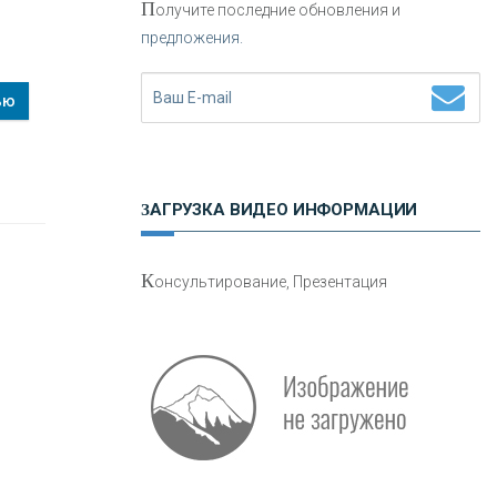
П
олучите последние обновления и
предложения.
Н
етворкинг для предпринимателей
ью
ЗАГРУЗКА ВИДЕО ИНФОРМАЦИИ
О
шибки при покупке подержанного
К
онсультирование, Презентация
авто