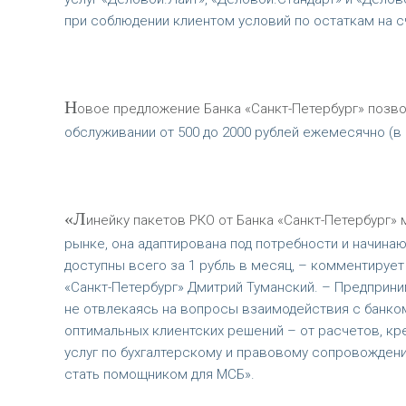
при соблюдении клиентом условий по остаткам на с
Н
овое предложение Банка «Санкт-Петербург» позв
обслуживании от 500 до 2000 рублей ежемесячно (в 
«Л
инейку пакетов РКО от Банка «Санкт-Петербург»
рынке, она адаптирована под потребности и начина
доступны всего за 1 рубль в месяц, – комментируе
«Санкт-Петербург» Дмитрий Туманский. – Предприн
не отвлекаясь на вопросы взаимодействия с банком
оптимальных клиентских решений – от расчетов, кр
услуг по бухгалтерскому и правовому сопровождению
стать помощником для МСБ».