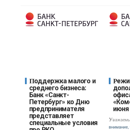
Поддержка малого и
Режим работы
среднего бизнеса:
допо
Банк «Санкт-
офис
Петербург» ко Дню
«Ком
предпринимателя
июня 
представляет
У
важаемы
специальные условия
внимание, 
про РКО