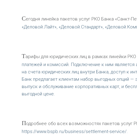
С
егодня линейка пакетов услуг РКО Банка «Санкт-П
«Деловой.Лайт», «Деловой.Стандарт», «Деловой.Ком
Т
арифы для юридических лиц в рамках линейки РКО
платежей и комиссий. Подключение к ним является 
на счета юридических лиц внутри Банка, доступ к и
Банк предлагает клиентам набор выгодных опций — э
выпуск и обслуживание корпоративных карт, и бесп
выгодной цене.
П
одробнее обо всех возможностях пакетов услуг РК
https://www.bspb.ru/business/settlement-service/.