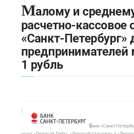
М
алому и среднему
расчетно-кассовое 
«Санкт-Петербург» 
предпринимателей 
1 рубль
Б
анк «Санкт-Петербу
услуг «Деловой.Лайт», «Деловой.Стандарт» и «Делов