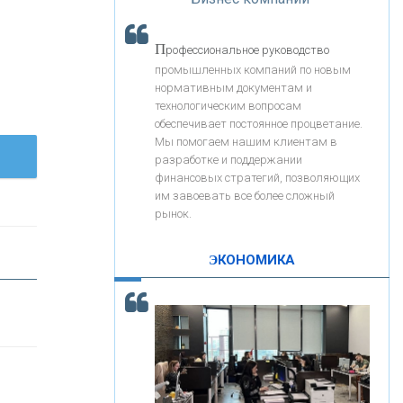
«Интервью»
«ЗАПСИБКОМБАНК»
П
рофессиональное руководство
«РОСЕВРОБАНК»
промышленных компаний по новым
нормативным документам и
технологическим вопросам
«ПРЕСС-СЛУЖБА ВТБ24»
обеспечивает постоянное процветание.
Мы помогаем нашим клиентам в
разработке и поддержании
«АВТОГРАДБАНК»
финансовых стратегий, позволяющих
им завоевать все более сложный
рынок.
«ПРОМРЕГИОНБАНК»
ЭКОНОМИКА
С
корость - один из главных трендов в
ОНАС
кредитовании бизнеса - «Интервью»
КОНТАКТЫ