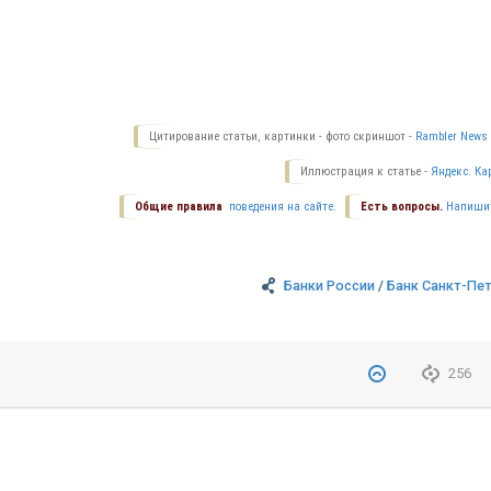
Цитирование статьи, картинки - фото скриншот -
Rambler News 
Иллюстрация к статье -
Яндекс. Ка
Общие правила
поведения на сайте.
Есть вопросы.
Напиши
Банки России
/
Банк Санкт-Пе
256