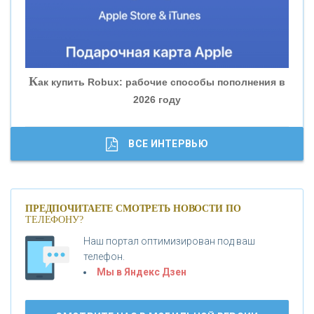
«БАНК ГЛОБЭКС»
«СОВКОМБАНК»
К
ак купить Robux: рабочие способы пополнения в
2026 году
«ТРАСТ»
«ГАЗПРОМБАНК»
ВСЕ ИНТЕРВЬЮ
«МОСКОВСКИЙ КРЕДИТНЫЙ БАНК»
ПРЕДПОЧИТАЕТЕ СМОТРЕТЬ НОВОСТИ ПО
ТЕЛЕФОНУ?
«АБСОЛЮТ БАНК»
Наш портал оптимизирован под ваш
телефон.
Б
«БАНК ВОЗРОЖДЕНИЕ»
анки.ру обновил логотип впервые за 19 лет -
Мы в Яндекс Дзен
«Лента новостей»
АО «КРЕДИТ ЕВРОПА БАНК»