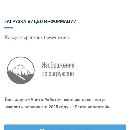
Н
етворкинг для предпринимателей
ЗАГРУЗКА ВИДЕО ИНФОРМАЦИИ
К
онсультирование, Презентация
Р
абота мечты. Что банки делают для того, чтобы
привлечь и удержать персонал - «Интервью»
О
шибки при покупке подержанного авто
Б
анки.ру и «Авито Работа»: сколько денег могут
накопить россияне в 2025 году - «Лента новостей»