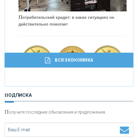
С
корость - один из главных трендов в
кредитовании бизнеса - «Интервью»
П
отребительский кредит: в каких ситуациях он
действительно помогает
ВСЯ ЭКОНОМИКА
И
нвестиционные золотые монеты как средство
ПОДПИСКА
сохранения и увеличения капитала
П
олучите последние обновления и предложения.