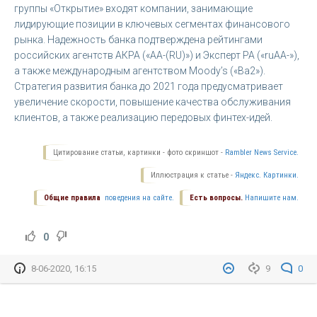
группы «Открытие» входят компании, занимающие
лидирующие позиции в ключевых сегментах финансового
рынка. Надежность банка подтверждена рейтингами
российских агентств АКРА («АА-(RU)») и Эксперт РА («ruAA-»),
а также международным агентством Moody’s («Ba2»).
Стратегия развития банка до 2021 года предусматривает
увеличение скорости, повышение качества обслуживания
клиентов, а также реализацию передовых финтех-идей.
Цитирование статьи, картинки - фото скриншот -
Rambler News Service.
Иллюстрация к статье -
Яндекс. Картинки.
Общие правила
поведения на сайте.
Есть вопросы.
Напишите нам.
0
8-06-2020, 16:15
9
0