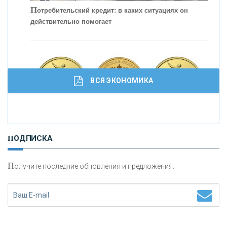
кредитовании бизнеса - «Интервью»
П
отребительский кредит: в каких ситуациях он
действительно помогает
ВСЯ ЭКОНОМИКА
И
нвестиционные золотые монеты как средство
ПОДПИСКА
сохранения и увеличения капитала
П
олучите последние обновления и предложения.