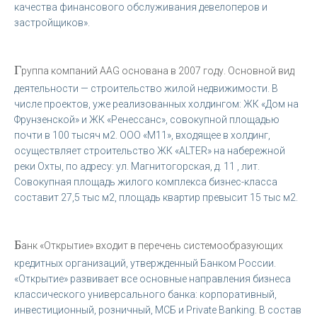
качества финансового обслуживания девелоперов и
застройщиков».
Г
руппа компаний AAG основана в 2007 году. Основной вид
деятельности — строительство жилой недвижимости. В
числе проектов, уже реализованных холдингом: ЖК «Дом на
Фрунзенской» и ЖК «Ренессанс», совокупной площадью
почти в 100 тысяч м2. ООО «М11», входящее в холдинг,
осуществляет строительство ЖК «ALTER» на набережной
реки Охты, по адресу: ул. Магнитогорская, д. 11 , лит.
Совокупная площадь жилого комплекса бизнес-класса
составит 27,5 тыс м2, площадь квартир превысит 15 тыс м2.
Б
анк «Открытие» входит в перечень системообразующих
кредитных организаций, утвержденный Банком России.
«Открытие» развивает все основные направления бизнеса
классического универсального банка: корпоративный,
инвестиционный, розничный, МСБ и Private Banking. В состав