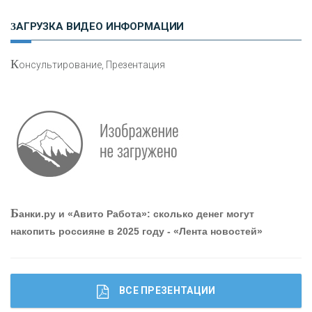
Н
етворкинг для предпринимателей
ЗАГРУЗКА ВИДЕО ИНФОРМАЦИИ
К
онсультирование, Презентация
Р
абота мечты. Что банки делают для того, чтобы
привлечь и удержать персонал - «Интервью»
О
шибки при покупке подержанного авто
Б
анки.ру и «Авито Работа»: сколько денег могут
накопить россияне в 2025 году - «Лента новостей»
ВСЕ ПРЕЗЕНТАЦИИ