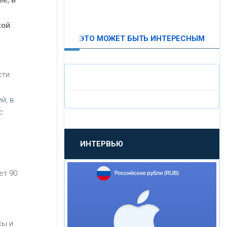
ВТБ24
кой
ЭТО МОЖЕТ БЫТЬ ИНТЕРЕСНЫМ
«МОСКОВСКИЙ
ИНДУСТРИАЛЬНЫЙ БАНК»
сти
«ПАО МОСОБЛБАНК»
й, в
с
«БАНК САНКТ-ПЕТЕРБУРГ»
ИНТЕРВЬЮ
«ПРОМСВЯЗЬБАНК»
ет 90
«НОВИКОМБАНК»
«СМП БАНК»
сы и