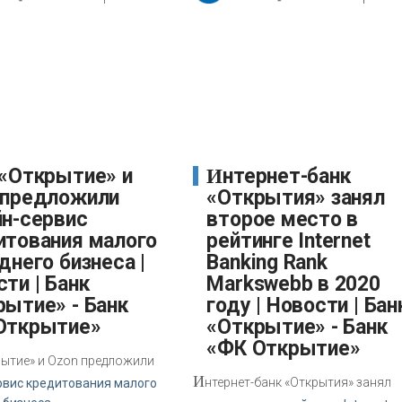
Интернет-банк
 предложили
«Открытия» занял
йн-сервис
второе место в
итования малого
рейтинге Internet
днего бизнеса |
Banking Rank
ти | Банк
Markswebb в 2020
рытие» - Банк
году | Новости | Бан
Открытие»
«Открытие» - Банк
«ФК Открытие»
рытие» и Ozon предложили
И
нтернет-банк «Открытия» занял
рвис кредитования малого