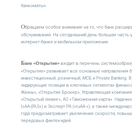
банкоматы».
О
бращаем особое внимание на то, что банк расшир
обслуживания. На сегодняшний день большая часть у
интернет-банке и мобильном приложении.
Б
анк «Открытие»
входит в перечень системообраз
«Открытие» развивает все основные направления б
инвестиционный, розничный, МСБ и Private Banking.
лидирующие позиции в ключевых сегментах финансов
Жизнь», «Открытие Брокер», Управляющая компания 
«Открытый лизинг», АО «Таможенная карта». Надежн
(«АА-(RU)») и Эксперт РА («ruAA-»), а также междуна
года предусматривает увеличение скорости, повыш
передовых финтех-идей.