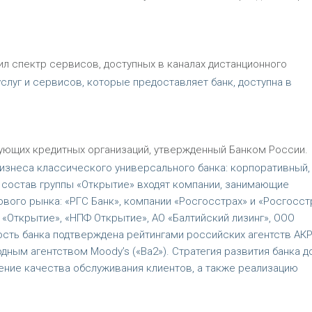
ил спектр сервисов, доступных в каналах дистанционного
слуг и сервисов, которые предоставляет банк, доступна в
ующих кредитных организаций, утвержденный Банком России.
изнеса классического универсального банка: корпоративный,
 В состав группы «Открытие» входят компании, занимающие
ого рынка: «РГС Банк», компании «Росгосстрах» и «Росгосст
«Открытие», «НПФ Открытие», АО «Балтийский лизинг», ООО
ость банка подтверждена рейтингами российских агентств АК
родным агентством Moody’s («Ba2»). Стратегия развития банка д
ение качества обслуживания клиентов, а также реализацию