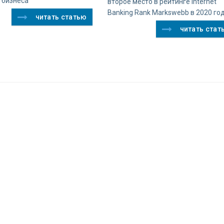
 бизнеса
второе место в рейтинге Internet
Banking Rank Markswebb в 2020 го
читать статью
читать стат