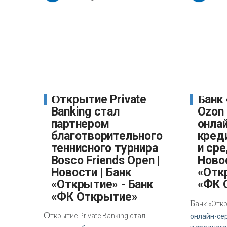
Открытие Private
Банк «Открытие» и
Banking стал
Ozon
партнером
онла
благотворительного
кред
теннисного турнира
и сре
Bosco Friends Open |
Новос
Новости | Банк
«Отк
«Открытие» - Банк
«ФК 
«ФК Открытие»
Б
анк «Отк
О
ткрытие Private Banking стал
онлайн-се