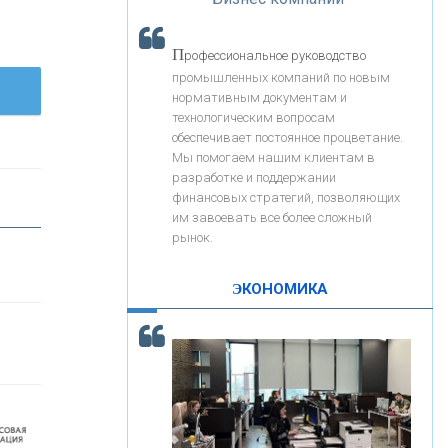
«Интервью»
«ЗАПСИБКОМБАНК»
П
рофессиональное руководство
«РОСЕВРОБАНК»
промышленных компаний по новым
нормативным документам и
технологическим вопросам
«ПРЕСС-СЛУЖБА ВТБ24»
обеспечивает постоянное процветание.
Мы помогаем нашим клиентам в
разработке и поддержании
«АВТОГРАДБАНК»
финансовых стратегий, позволяющих
им завоевать все более сложный
рынок.
«ПРОМРЕГИОНБАНК»
ЭКОНОМИКА
С
корость - один из главных трендов в
ОНАС
кредитовании бизнеса - «Интервью»
КОНТАКТЫ