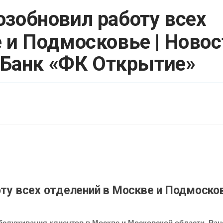
озобновил работу всех
 и Подмосковье | Новос
- Банк «ФК Открытие»
оту всех отделений в Москве и Подмоско
бслуживания клиентов в Москве и Московской области. Ране