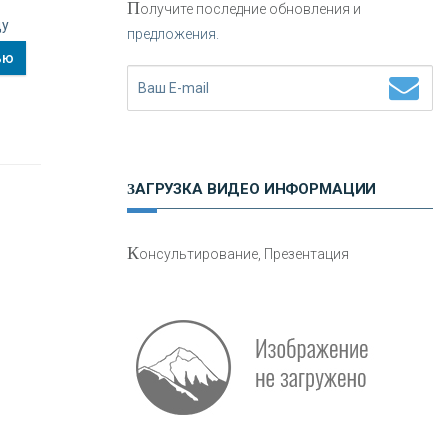
П
олучите последние обновления и
ду
предложения.
Н
етворкинг для предпринимателей
ью
ЗАГРУЗКА ВИДЕО ИНФОРМАЦИИ
О
шибки при покупке подержанного
К
онсультирование, Презентация
авто