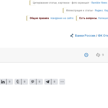
Цитирование статьи, картинки - фото скриншот -
Rambler News 
Иллюстрация к статье -
Яндекс. Ка
Общие правила
поведения на сайте.
Есть вопросы.
Напиши
Банки России
/
ФК От
9
0
0
0
0