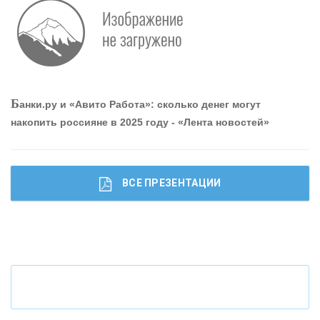
Р
абота мечты. Что банки делают для того, чтобы
привлечь и удержать персонал - «Интервью»
О
шибки при покупке подержанного авто
Б
анки.ру и «Авито Работа»: сколько денег могут
накопить россияне в 2025 году - «Лента новостей»
ВСЕ ПРЕЗЕНТАЦИИ
Ч
то будет с наличными деньгами при цифровом
рубле