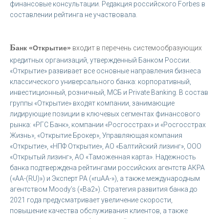
финансовые консультации. Редакция российского Forbes в
составлении рейтинга не участвовала.
Б
анк «Открытие»
входит в перечень системообразующих
кредитных организаций, утвержденный Банком России.
«Открытие» развивает все основные направления бизнеса
классического универсального банка: корпоративный,
инвестиционный, розничный, МСБ и Private Banking. В состав
группы «Открытие» входят компании, занимающие
лидирующие позиции в ключевых сегментах финансового
рынка: «РГС Банк», компании «Росгосстрах» и «Росгосстрах
Жизнь», «Открытие Брокер», Управляющая компания
«Открытие», «НПФ Открытие», АО «Балтийский лизинг», ООО
«Открытый лизинг», АО «Таможенная карта». Надежность
банка подтверждена рейтингами российских агентств АКРА
(«АА-(RU)») и Эксперт РА («ruAA-»), а также международным
агентством Moody’s («Ba2»). Стратегия развития банка до
2021 года предусматривает увеличение скорости,
повышение качества обслуживания клиентов, а также