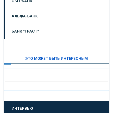
СБЕРБАНК
АЛЬФА-БАНК
БАНК "ТРАСТ"
ВТБ24
ЭТО МОЖЕТ БЫТЬ ИНТЕРЕСНЫМ
«МОСКОВСКИЙ ИНДУСТРИАЛЬНЫЙ БАНК»
«ПАО МОСОБЛБАНК»
«БАНК САНКТ-ПЕТЕРБУРГ»
«ПРОМСВЯЗЬБАНК»
ИНТЕРВЬЮ