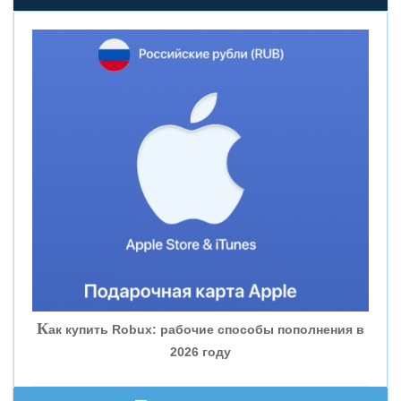
«НОВИКОМБАНК»
«СМП БАНК»
«ВНЕШПРОМБАНК»
«БАНК ЮГРА»
«БАНК ГЛОБЭКС»
«СОВКОМБАНК»
К
ак купить Robux: рабочие способы пополнения в
2026 году
«ТРАСТ»