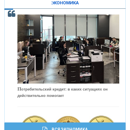
ЭКОНОМИКА
КОНТАКТЫ
С
корость - один из главных трендов в
кредитовании бизнеса - «Интервью»
П
отребительский кредит: в каких ситуациях он
действительно помогает
ВСЯ ЭКОНОМИКА