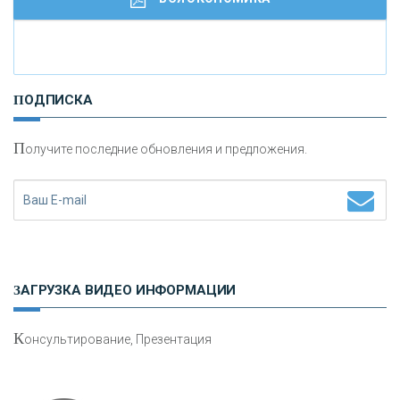
И
нвестиционные золотые монеты как средство
ПОДПИСКА
сохранения и увеличения капитала
П
олучите последние обновления и предложения.
Н
етворкинг для предпринимателей
ЗАГРУЗКА ВИДЕО ИНФОРМАЦИИ
К
онсультирование, Презентация