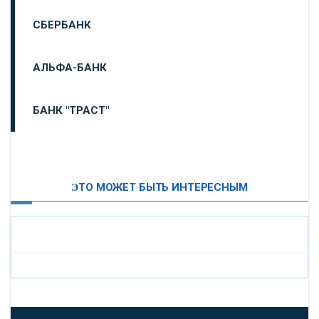
СБЕРБАНК
АЛЬФА-БАНК
БАНК "ТРАСТ"
ВТБ24
ЭТО МОЖЕТ БЫТЬ ИНТЕРЕСНЫМ
«МОСКОВСКИЙ ИНДУСТРИАЛЬНЫЙ БАНК»
«ПАО МОСОБЛБАНК»
«БАНК САНКТ-ПЕТЕРБУРГ»