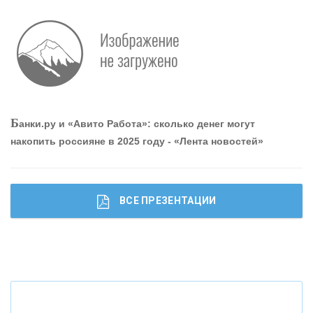
Р
абота мечты. Что банки делают для того, чтобы
привлечь и удержать персонал - «Интервью»
О
шибки при покупке подержанного авто
Б
анки.ру и «Авито Работа»: сколько денег могут
накопить россияне в 2025 году - «Лента новостей»
ВСЕ ПРЕЗЕНТАЦИИ
Ч
то будет с наличными деньгами при цифровом
рубле