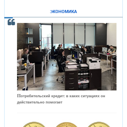
ЭКОНОМИКА
КОНТАКТЫ
С
корость - один из главных трендов в
кредитовании бизнеса - «Интервью»
П
отребительский кредит: в каких ситуациях он
действительно помогает