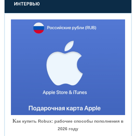
«ПРОМСВЯЗЬБАНК»
ИНТЕРВЬЮ
«НОВИКОМБАНК»
«СМП БАНК»
«ВНЕШПРОМБАНК»
«БАНК ЮГРА»
«БАНК ГЛОБЭКС»
«СОВКОМБАНК»
К
ак купить Robux: рабочие способы пополнения в
2026 году
«ТРАСТ»