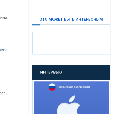
ВТБ24
вила
ЭТО МОЖЕТ БЫТЬ ИНТЕРЕСНЫМ
«МОСКОВСКИЙ
ИНДУСТРИАЛЬНЫЙ БАНК»
«ПАО МОСОБЛБАНК»
нием
«БАНК САНКТ-ПЕТЕРБУРГ»
ИНТЕРВЬЮ
«ПРОМСВЯЗЬБАНК»
«НОВИКОМБАНК»
фель
«СМП БАНК»
й