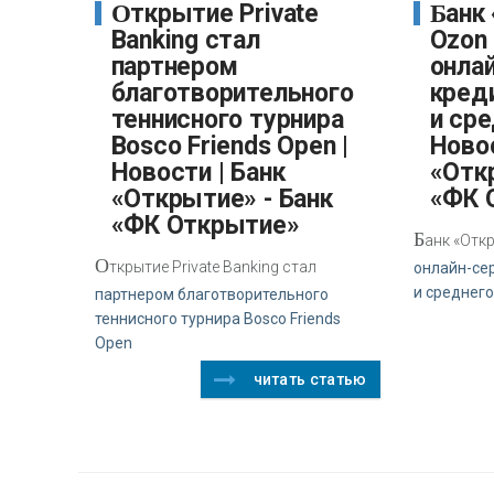
Открытие Private
Банк «Открытие» и
Banking стал
Ozon
партнером
онла
благотворительного
кред
теннисного турнира
и сре
Bosco Friends Open |
Новос
Новости | Банк
«Отк
«Открытие» - Банк
«ФК 
«ФК Открытие»
Б
анк «Отк
О
ткрытие Private Banking стал
онлайн-се
и среднего
партнером благотворительного
теннисного турнира Bosco Friends
Open
читать статью