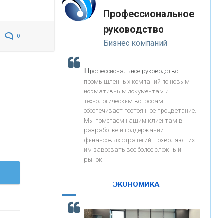
«Интервью»
-- Лучшее, что можно сделать с хорошим советом, это
«ЗАПСИБКОМБАНК»
Профессиональное
пропустить его мимо ушей. Он никогда не бывает
полезен никому, кроме того, кто его дал.
руководство
-- Люблю давать советы и очень не люблю, когда их
0
«РОСЕВРОБАНК»
Бизнес компаний
дают мне.
«ПРЕСС-СЛУЖБА ВТБ24»
П
рофессиональное руководство
промышленных компаний по новым
нормативным документам и
«АВТОГРАДБАНК»
технологическим вопросам
обеспечивает постоянное процветание.
Мы помогаем нашим клиентам в
«ПРОМРЕГИОНБАНК»
разработке и поддержании
финансовых стратегий, позволяющих
им завоевать все более сложный
С
корость - один из главных трендов в
ОНАС
рынок.
кредитовании бизнеса - «Интервью»
КОНТАКТЫ
ЭКОНОМИКА