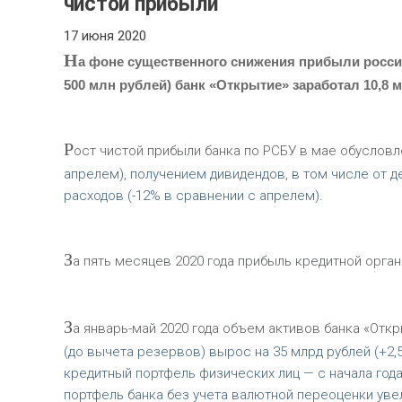
чистой прибыли
17 июня 2020
Н
а фоне существенного снижения прибыли россий
500 млн рублей) банк «Открытие» заработал 10,8 
Р
ост чистой прибыли банка по РСБУ в мае обуслов
апрелем), получением дивидендов, в том числе от 
расходов (-12% в сравнении с апрелем).
З
а пять месяцев 2020 года прибыль кредитной орган
З
а январь-май 2020 года объем активов банка «Откр
(до вычета резервов) вырос на 35 млрд рублей (+2,
кредитный портфель физических лиц — с начала года
портфель банка без учета валютной переоценки увел