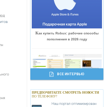
«ВНЕШПРОМБАНК»
лрд
«БАНК ЮГРА»
дитов
К
ак купить Robux: рабочие способы
«БАНК ГЛОБЭКС»
пополнения в 2026 году
лн
«СОВКОМБАНК»
а
«ТРАСТ»
ВСЕ ИНТЕРВЬЮ
льного
«ГАЗПРОМБАНК»
Б
анки.ру обновил логотип впервые за
«МОСКОВСКИЙ КРЕДИТНЫЙ
ПРЕДПОЧИТАЕТЕ СМОТРЕТЬ НОВОСТИ
19 лет - «Лента новостей»
ПО ТЕЛЕФОНУ?
БАНК»
юня
Наш портал оптимизирован