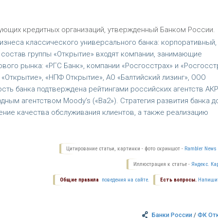
ующих кредитных организаций, утвержденный Банком России.
изнеса классического универсального банка: корпоративный,
 В состав группы «Открытие» входят компании, занимающие
ого рынка: «РГС Банк», компании «Росгосстрах» и «Росгосст
«Открытие», «НПФ Открытие», АО «Балтийский лизинг», ООО
ость банка подтверждена рейтингами российских агентств АК
родным агентством Moody’s («Ba2»). Стратегия развития банка д
ение качества обслуживания клиентов, а также реализацию
Цитирование статьи, картинки - фото скриншот -
Rambler News 
Иллюстрация к статье -
Яндекс. Ка
Общие правила
поведения на сайте.
Есть вопросы.
Напиши
Банки России
/
ФК От