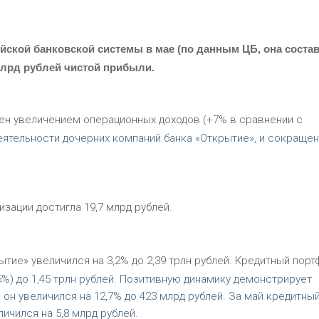
ской банковской системы в мае (по данным ЦБ, она соста
млрд рублей чистой прибыли.
лен увеличением операционных доходов (+7% в сравнении с
деятельности дочерних компаний банка «Открытие», и сокраще
изации достигла 19,7 млрд рублей.
ытие» увеличился на 3,2% до 2,39 трлн рублей. Кредитный порт
5%) до 1,45 трлн рублей. Позитивную динамику демонстрирует
 он увеличился на 12,7% до 423 млрд рублей. За май кредитны
ичился на 5,8 млрд рублей.