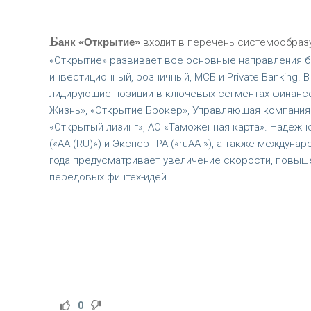
Б
анк «Открытие»
входит в перечень системообраз
«Открытие» развивает все основные направления б
инвестиционный, розничный, МСБ и Private Banking.
лидирующие позиции в ключевых сегментах финансов
Жизнь», «Открытие Брокер», Управляющая компания 
«Открытый лизинг», АО «Таможенная карта». Надежн
(«АА-(RU)») и Эксперт РА («ruAA-»), а также междуна
года предусматривает увеличение скорости, повыш
передовых финтех-идей.
0