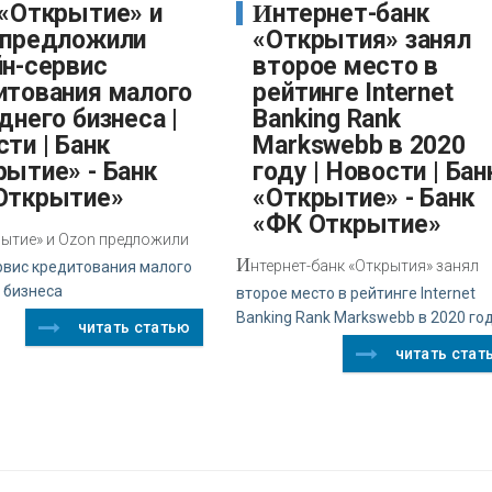
Интернет-банк
 предложили
«Открытия» занял
йн-сервис
второе место в
итования малого
рейтинге Internet
днего бизнеса |
Banking Rank
ти | Банк
Markswebb в 2020
рытие» - Банк
году | Новости | Бан
Открытие»
«Открытие» - Банк
«ФК Открытие»
рытие» и Ozon предложили
И
нтернет-банк «Открытия» занял
рвис кредитования малого
 бизнеса
второе место в рейтинге Internet
Banking Rank Markswebb в 2020 го
читать статью
читать стат