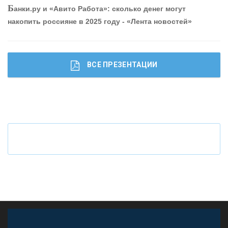
Б
анки.ру и «Авито Работа»: сколько денег могут
привлечь и удержать персонал - «Интервью»
накопить россияне в 2025 году - «Лента новостей»
ВСЕ ПРЕЗЕНТАЦИИ
Ч
то будет с наличными деньгами при цифровом
рубле