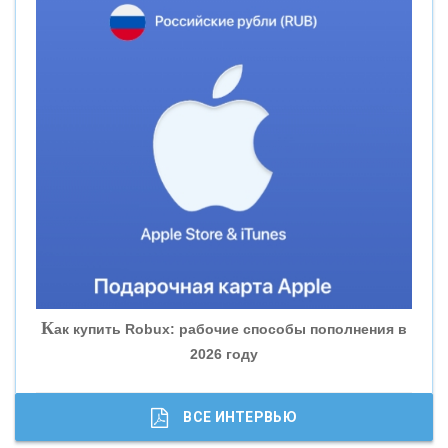
«СМП БАНК»
«ВНЕШПРОМБАНК»
«БАНК ЮГРА»
«БАНК ГЛОБЭКС»
«СОВКОМБАНК»
К
ак купить Robux: рабочие способы пополнения в
2026 году
«ТРАСТ»
«ГАЗПРОМБАНК»
ВСЕ ИНТЕРВЬЮ