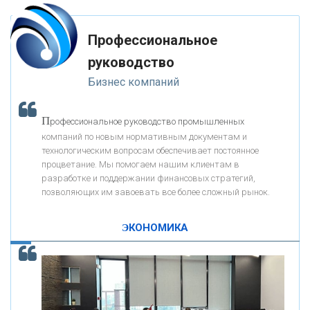
«ФК ОТКРЫТИЕ»
Профессиональное
«ЗАПСИБКОМБАНК»
руководство
Бизнес компаний
«РОСЕВРОБАНК»
П
рофессиональное руководство промышленных
«ПРЕСС-СЛУЖБА ВТБ24»
компаний по новым нормативным документам и
технологическим вопросам обеспечивает постоянное
процветание. Мы помогаем нашим клиентам в
«АВТОГРАДБАНК»
разработке и поддержании финансовых стратегий,
позволяющих им завоевать все более сложный рынок.
К
ак Система быстрых платежей за пять лет
«ПРОМРЕГИОНБАНК»
изменила финансовый рынок - «Интервью»
ЭКОНОМИКА
ОНАС
КОНТАКТЫ