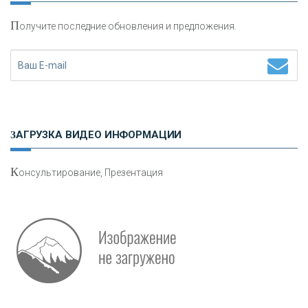
П
олучите последние обновления и предложения.
Н
етворкинг для предпринимателей
ЗАГРУЗКА ВИДЕО ИНФОРМАЦИИ
К
онсультирование, Презентация
О
шибки при покупке подержанного авто
Р
абота мечты. Что банки делают для того, чтобы