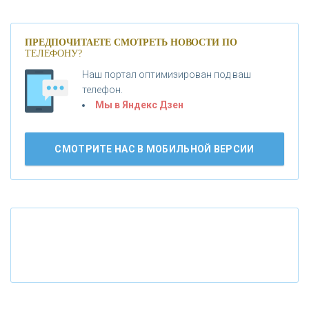
«МОСКОВСКИЙ КРЕДИТНЫЙ БАНК»
ПРЕДПОЧИТАЕТЕ СМОТРЕТЬ НОВОСТИ ПО
ТЕЛЕФОНУ?
«АБСОЛЮТ БАНК»
Наш портал оптимизирован под ваш
телефон.
Б
«БАНК ВОЗРОЖДЕНИЕ»
анки.ру обновил логотип впервые за 19 лет -
Мы в Яндекс Дзен
«Лента новостей»
АО «КРЕДИТ ЕВРОПА БАНК»
СМОТРИТЕ НАС В МОБИЛЬНОЙ ВЕРСИИ
«ТАТФОНДБАНК»
«РОССИЙСКИЙ КАПИТАЛ»
«НАЦИОНАЛЬНЫЙ КЛИРИНГОВЫЙ ЦЕНТР»