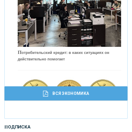
П
отребительский кредит: в каких ситуациях он
действительно помогает
С
корость - один из главных трендов в
кредитовании бизнеса - «Интервью»
ВСЯ ЭКОНОМИКА
И
нвестиционные золотые монеты как средство
ПОДПИСКА
сохранения и увеличения капитала