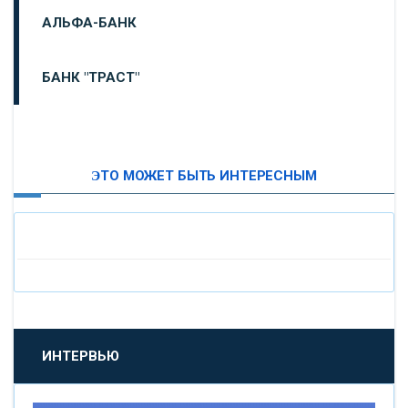
АЛЬФА-БАНК
БАНК "ТРАСТ"
ВТБ24
ЭТО МОЖЕТ БЫТЬ ИНТЕРЕСНЫМ
«МОСКОВСКИЙ ИНДУСТРИАЛЬНЫЙ БАНК»
«ПАО МОСОБЛБАНК»
«БАНК САНКТ-ПЕТЕРБУРГ»
«ПРОМСВЯЗЬБАНК»
ИНТЕРВЬЮ
«НОВИКОМБАНК»