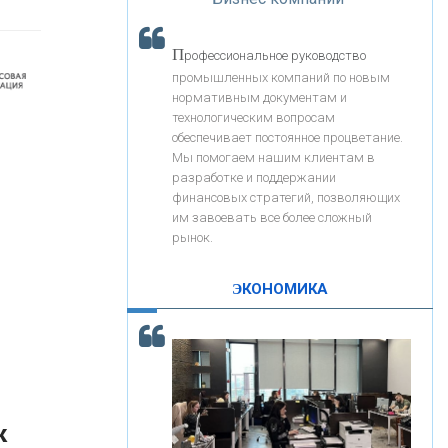
«Интервью»
«ЗАПСИБКОМБАНК»
П
рофессиональное руководство
«РОСЕВРОБАНК»
промышленных компаний по новым
нормативным документам и
технологическим вопросам
«ПРЕСС-СЛУЖБА ВТБ24»
обеспечивает постоянное процветание.
Мы помогаем нашим клиентам в
разработке и поддержании
«АВТОГРАДБАНК»
финансовых стратегий, позволяющих
им завоевать все более сложный
рынок.
«ПРОМРЕГИОНБАНК»
ЭКОНОМИКА
С
корость - один из главных трендов в
ОНАС
кредитовании бизнеса - «Интервью»
КОНТАКТЫ
к