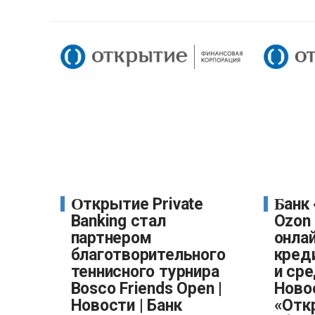
Открытие Private
Банк «Открытие» и
Banking стал
Ozon
партнером
онла
благотворительного
кред
теннисного турнира
и сре
Bosco Friends Open |
Новос
Новости | Банк
«Отк