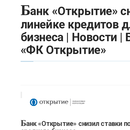
Б
анк «Открытие» с
линейке кредитов д
бизнеса | Новости |
«ФК Открытие»
Б
анк «Открытие» снизил ставки п