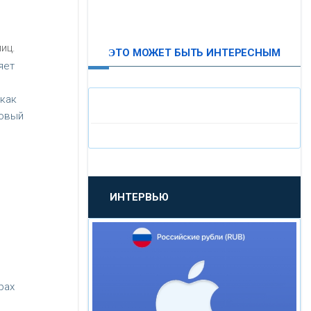
ВТБ24
иц.
ЭТО МОЖЕТ БЫТЬ ИНТЕРЕСНЫМ
«МОСКОВСКИЙ
яет
ИНДУСТРИАЛЬНЫЙ БАНК»
 как
зовый
«ПАО МОСОБЛБАНК»
«БАНК САНКТ-ПЕТЕРБУРГ»
ИНТЕРВЬЮ
«ПРОМСВЯЗЬБАНК»
«НОВИКОМБАНК»
«СМП БАНК»
рах