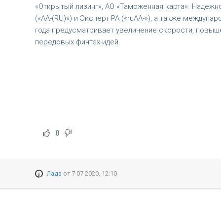
«Открытый лизинг», АО «Таможенная карта». Надежн
(«АА-(RU)») и Эксперт РА («ruAA-»), а также междуна
года предусматривает увеличение скорости, повыш
передовых финтех-идей.
0
Лада
от
7-07-2020, 12:10