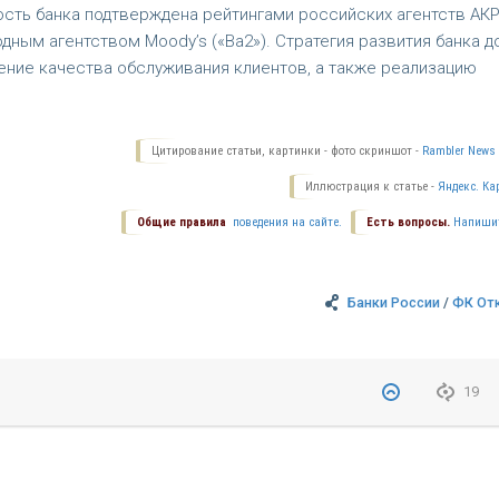
ость банка подтверждена рейтингами российских агентств АК
родным агентством Moody’s («Ba2»). Стратегия развития банка д
ение качества обслуживания клиентов, а также реализацию
Цитирование статьи, картинки - фото скриншот -
Rambler News 
Иллюстрация к статье -
Яндекс. Ка
Общие правила
поведения на сайте.
Есть вопросы.
Напиши
Банки России
/
ФК От
19