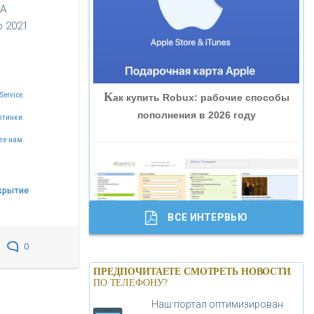
РА
«ВНЕШПРОМБАНК»
о 2021
«БАНК ЮГРА»
К
Service.
ак купить Robux: рабочие способы
«БАНК ГЛОБЭКС»
пополнения в 2026 году
ртинки.
те нам.
«СОВКОМБАНК»
«ТРАСТ»
крытие
ВСЕ ИНТЕРВЬЮ
«ГАЗПРОМБАНК»
0
Б
анки.ру обновил логотип впервые за
«МОСКОВСКИЙ КРЕДИТНЫЙ
ПРЕДПОЧИТАЕТЕ СМОТРЕТЬ НОВОСТИ
19 лет - «Лента новостей»
ПО ТЕЛЕФОНУ?
БАНК»
Наш портал оптимизирован