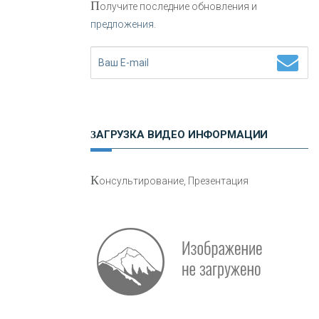
П
олучите последние обновления и
предложения.
Н
етворкинг для предпринимателей
ЗАГРУЗКА ВИДЕО ИНФОРМАЦИИ
О
шибки при покупке подержанного
К
онсультирование, Презентация
авто