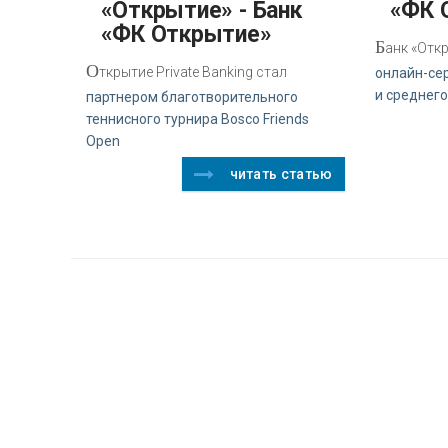
«Открытие» - Банк
«ФК 
«ФК Открытие»
Б
анк «Отк
О
ткрытие Private Banking стал
онлайн-се
и среднего
партнером благотворительного
теннисного турнира Bosco Friends
Open
читать статью