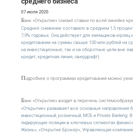
среднего бизнеса
07 июля 2020
Б
анк «Открытие» снизил ставки по всей линейке кр
Среднее снижение составило в среднем 1,5 процент
7,9% годовых. Она действует для заемщиков-юрлиц 
кредитовании на суммы свыше 100 млн рублей на сро
на инвестиционные, так и на оборотные цели вне 
кредит, кредитная линия, овердрафт).
П
одробнее о программах кредитования можно узнат
Б
анк «Открытие» входит в перечень системообразу
«Открытие» развивает все основные направления б
инвестиционный, розничный, МСБ и Private Banking.
лидирующие позиции в ключевых сегментах финансов
Жизнь», «Открытие Брокер», Управляющая компания 