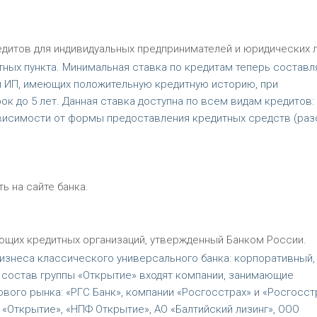
едитов для индивидуальных предпринимателей и юридических л
ных пункта. Минимальная ставка по кредитам теперь составл
и ИП, имеющих положительную кредитную историю, при
к до 5 лет. Данная ставка доступна по всем видам кредитов:
зависимости от формы предоставления кредитных средств (ра
ь на сайте банка.
ющих кредитных организаций, утвержденный Банком России.
изнеса классического универсального банка: корпоративный,
 В состав группы «Открытие» входят компании, занимающие
ого рынка: «РГС Банк», компании «Росгосстрах» и «Росгосст
«Открытие», «НПФ Открытие», АО «Балтийский лизинг», ООО