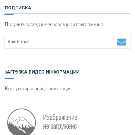
И
нвестиционные золотые монеты как средство
ПОДПИСКА
сохранения и увеличения капитала
П
олучите последние обновления и предложения.
Н
етворкинг для предпринимателей
ЗАГРУЗКА ВИДЕО ИНФОРМАЦИИ
К
онсультирование, Презентация
Р
абота мечты. Что банки делают для того, чтобы
привлечь и удержать персонал - «Интервью»