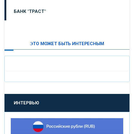
БАНК "ТРАСТ"
ВТБ24
ЭТО МОЖЕТ БЫТЬ ИНТЕРЕСНЫМ
«МОСКОВСКИЙ ИНДУСТРИАЛЬНЫЙ БАНК»
«ПАО МОСОБЛБАНК»
«БАНК САНКТ-ПЕТЕРБУРГ»
«ПРОМСВЯЗЬБАНК»
ИНТЕРВЬЮ
«НОВИКОМБАНК»