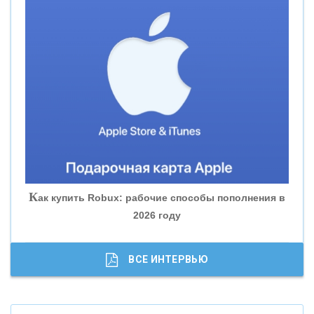
«СМП БАНК»
«ВНЕШПРОМБАНК»
«БАНК ЮГРА»
«БАНК ГЛОБЭКС»
«СОВКОМБАНК»
К
ак купить Robux: рабочие способы пополнения в
2026 году
«ТРАСТ»
«ГАЗПРОМБАНК»
ВСЕ ИНТЕРВЬЮ
«МОСКОВСКИЙ КРЕДИТНЫЙ БАНК»