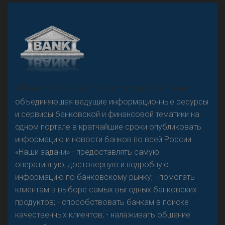
А
двокат it
Р
езкого разворота на рынке автокредитов не
«Н
овости Банков России» – группа компаний,
предвидится - «Интервью»
объединяющая ведущие информационные ресурсы
и сервисы банковской и финансовой тематики на
одном портале в кратчайшие сроки опубликовать
информацию и новости банков по всей России.
«Наши задачи» - предоставлять самую
оперативную, достоверную и подробную
информацию по банковскому рынку; - помогать
клиентам в выборе самых выгодных банковских
продуктов; - способствовать банкам в поиске
качественных клиентов; - налаживать общение