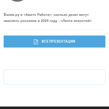
О
шибки при покупке подержанного авто
Б
анки.ру и «Авито Работа»: сколько денег могут
накопить россияне в 2025 году - «Лента новостей»
ВСЕ ПРЕЗЕНТАЦИИ
Ч
то будет с наличными деньгами при цифровом
рубле