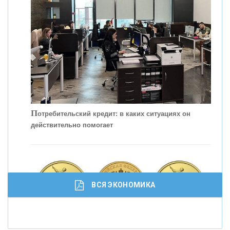
С
корость - один из главных трендов в
кредитовании бизнеса - «Интервью»
П
отребительский кредит: в каких ситуациях он
действительно помогает
ВСЯ ЭКОНОМИКА