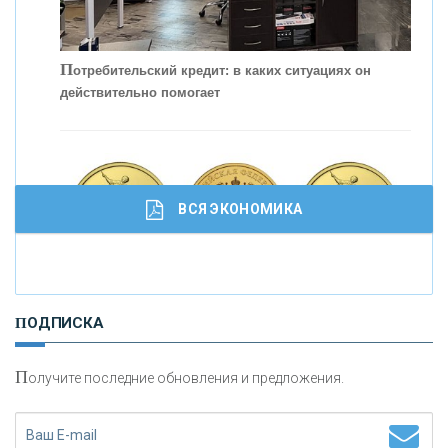
П
отребительский кредит: в каких ситуациях он
действительно помогает
С
корость - один из главных трендов в
кредитовании бизнеса - «Интервью»
ВСЯ ЭКОНОМИКА
И
нвестиционные золотые монеты как средство
ПОДПИСКА
сохранения и увеличения капитала
П
олучите последние обновления и предложения.