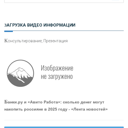
Н
етворкинг для предпринимателей
ЗАГРУЗКА ВИДЕО ИНФОРМАЦИИ
К
онсультирование, Презентация
О
шибки при покупке подержанного авто
Р
абота мечты. Что банки делают для того, чтобы
Б
анки.ру и «Авито Работа»: сколько денег могут
привлечь и удержать персонал - «Интервью»
накопить россияне в 2025 году - «Лента новостей»