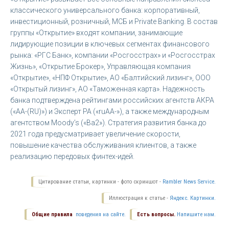
классического универсального банка: корпоративный,
инвестиционный, розничный, МСБ и Private Banking. В состав
группы «Открытие» входят компании, занимающие
лидирующие позиции в ключевых сегментах финансового
рынка: «РГС Банк», компании «Росгосстрах» и «Росгосстрах
Жизнь», «Открытие Брокер», Управляющая компания
«Открытие», «НПФ Открытие», АО «Балтийский лизинг», ООО
«Открытый лизинг», АО «Таможенная карта». Надежность
банка подтверждена рейтингами российских агентств АКРА
(«АА-(RU)») и Эксперт РА («ruAA-»), а также международным
агентством Moody’s («Ba2»). Стратегия развития банка до
2021 года предусматривает увеличение скорости,
повышение качества обслуживания клиентов, а также
реализацию передовых финтех-идей.
Цитирование статьи, картинки - фото скриншот -
Rambler News Service.
Иллюстрация к статье -
Яндекс. Картинки.
Общие правила
поведения на сайте.
Есть вопросы.
Напишите нам.