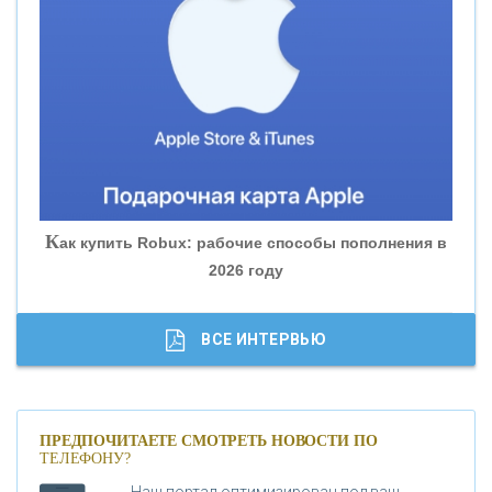
«ВНЕШПРОМБАНК»
«БАНК ЮГРА»
«БАНК ГЛОБЭКС»
«СОВКОМБАНК»
К
ак купить Robux: рабочие способы пополнения в
2026 году
«ТРАСТ»
«ГАЗПРОМБАНК»
ВСЕ ИНТЕРВЬЮ
«МОСКОВСКИЙ КРЕДИТНЫЙ БАНК»
ПРЕДПОЧИТАЕТЕ СМОТРЕТЬ НОВОСТИ ПО
ТЕЛЕФОНУ?
«АБСОЛЮТ БАНК»
Наш портал оптимизирован под ваш