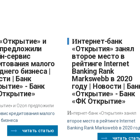
Интернет-банк
 предложили
«Открытия» занял
йн-сервис
второе место в
итования малого
рейтинге Internet
днего бизнеса |
Banking Rank
ти | Банк
Markswebb в 2020
рытие» - Банк
году | Новости | Бан
Открытие»
«Открытие» - Банк
«ФК Открытие»
рытие» и Ozon предложили
И
нтернет-банк «Открытия» занял
рвис кредитования малого
 бизнеса
второе место в рейтинге Internet
Banking Rank Markswebb в 2020 го
читать статью
читать стат