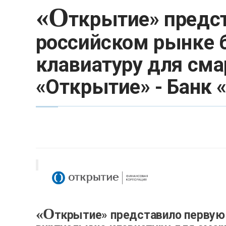
«О
ткрытие» предс
российском рынке 
клавиатуру для смар
«Открытие» - Банк
«О
ткрытие» представило первую