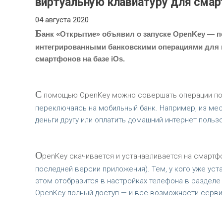
виртуальную клавиатуру для сма
04 августа 2020
Б
анк «Открытие» объявил о запуске OpenKey — п
интегрированными банковскими операциями для м
смартфонов на базе iOs.
С
помощью OpenKey можно совершать операции по ка
переключаясь на мобильный банк. Например, из ме
деньги другу или оплатить домашний интернет польз
O
penKey скачивается и устанавливается на смартф
последней версии приложения). Тем, у кого уже уст
этом отобразится в настройках телефона в разделе
OpenKey полный доступ — и все возможности серви