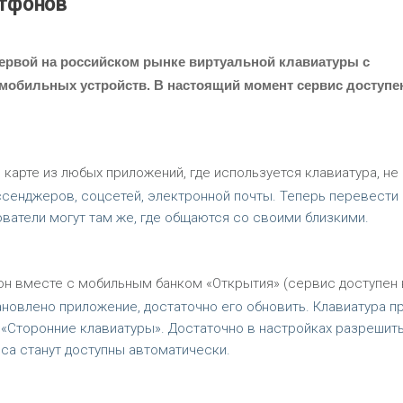
ртфонов
ервой на российском рынке виртуальной клавиатуры с
обильных устройств. В настоящий момент сервис доступе
рте из любых приложений, где используется клавиатура, не
ссенджеров, соцсетей, электронной почты. Теперь перевести
ователи могут там же, где общаются со своими близкими.
он вместе с мобильным банком «Открытия» (сервис доступен 
ановлено приложение, достаточно его обновить. Клавиатура п
 «Сторонние клавиатуры». Достаточно в настройках разрешит
са станут доступны автоматически.