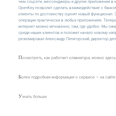
чем соцсети, мессенджеры и другие приложения в 
OpenKey позволит сделать взаимодействие с банком
клиенты по достоинству оценят новый функционал.
операции практически в любых приложениях. Теперь
интернет можно мгновенно, там, где удобно. Мы ож
среди наших клиентов и положит начало новому нап
резюмировал Александр Пятигорский, директор депар
П
осмотреть, как работает клавиатура, можно здесь
Б
олее подробная информация о сервисе — на сайте 
У
знать больше