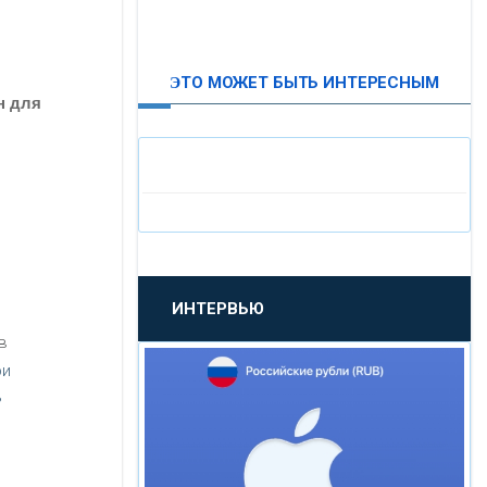
ВТБ24
ЭТО МОЖЕТ БЫТЬ ИНТЕРЕСНЫМ
«МОСКОВСКИЙ
н для
ИНДУСТРИАЛЬНЫЙ БАНК»
«ПАО МОСОБЛБАНК»
«БАНК САНКТ-ПЕТЕРБУРГ»
ИНТЕРВЬЮ
«ПРОМСВЯЗЬБАНК»
в
ри
«НОВИКОМБАНК»
ь
«СМП БАНК»