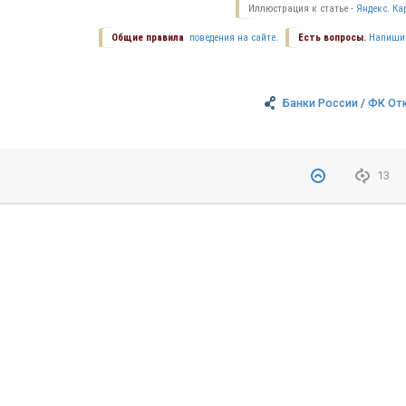
Иллюстрация к статье -
Яндекс. Ка
Общие правила
поведения на сайте.
Есть вопросы.
Напиши
Банки России
/
ФК От
13