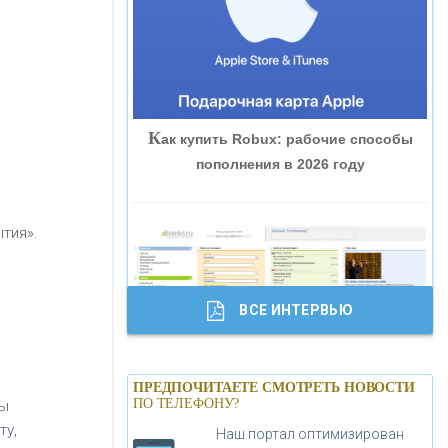
«ВНЕШПРОМБАНК»
«БАНК ЮГРА»
К
ак купить Robux: рабочие способы
«БАНК ГЛОБЭКС»
пополнения в 2026 году
«СОВКОМБАНК»
тия».
«ТРАСТ»
ВСЕ ИНТЕРВЬЮ
«ГАЗПРОМБАНК»
Б
анки.ру обновил логотип впервые за
«МОСКОВСКИЙ КРЕДИТНЫЙ
ПРЕДПОЧИТАЕТЕ СМОТРЕТЬ НОВОСТИ
19 лет - «Лента новостей»
ПО ТЕЛЕФОНУ?
бы
БАНК»
ту,
Наш портал оптимизирован