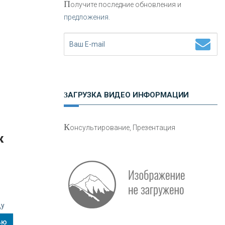
П
олучите последние обновления и
предложения.
Н
етворкинг для предпринимателей
ЗАГРУЗКА ВИДЕО ИНФОРМАЦИИ
О
шибки при покупке подержанного
К
онсультирование, Презентация
авто
к
ду
ью