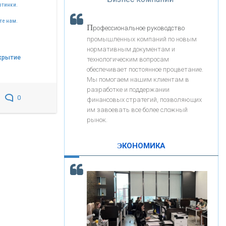
«Интервью»
ртинки.
«ЗАПСИБКОМБАНК»
те нам.
П
рофессиональное руководство
«РОСЕВРОБАНК»
промышленных компаний по новым
нормативным документам и
крытие
технологическим вопросам
«ПРЕСС-СЛУЖБА ВТБ24»
обеспечивает постоянное процветание.
Мы помогаем нашим клиентам в
разработке и поддержании
0
«АВТОГРАДБАНК»
финансовых стратегий, позволяющих
им завоевать все более сложный
рынок.
«ПРОМРЕГИОНБАНК»
ЭКОНОМИКА
С
корость - один из главных трендов в
ОНАС
кредитовании бизнеса - «Интервью»
КОНТАКТЫ