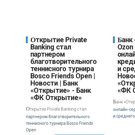
Открытие Private
Банк «Открытие» и
Banking стал
Ozon
партнером
онла
благотворительного
кред
теннисного турнира
и сре
Bosco Friends Open |
Новос
Новости | Банк
«Отк
«Открытие» - Банк
«ФК 
«ФК Открытие»
Б
анк «Отк
О
ткрытие Private Banking стал
онлайн-се
и среднего
партнером благотворительного
теннисного турнира Bosco Friends
Open