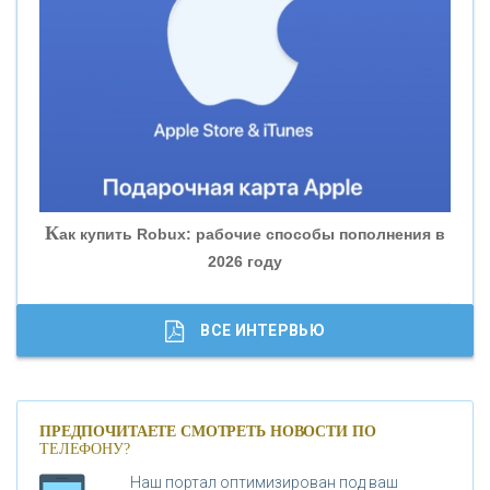
«ВНЕШПРОМБАНК»
«БАНК ЮГРА»
«БАНК ГЛОБЭКС»
«СОВКОМБАНК»
К
ак купить Robux: рабочие способы пополнения в
2026 году
«ТРАСТ»
«ГАЗПРОМБАНК»
ВСЕ ИНТЕРВЬЮ
«МОСКОВСКИЙ КРЕДИТНЫЙ БАНК»
ПРЕДПОЧИТАЕТЕ СМОТРЕТЬ НОВОСТИ ПО
ТЕЛЕФОНУ?
«АБСОЛЮТ БАНК»
Наш портал оптимизирован под ваш