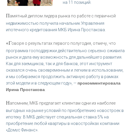
на 11 позиций.
П
амятный диплом лидера рынка по работе с первичной
недвижимостью получила начальник Управления
ипотечного кредитования МКБ Ирина Простакова.
«Г
оворя о результатах первого полугодия, отмечу, что
программа господдержки действительно серьезно оживила
рынок и дала ему возможность для дальнейшего развития.
Как для заемщиков, так и для банков, этот инструмент
оказался очень своевременным и легким в использовании,
и мы собираемся продолжить активную работу в рамках
этой модели и в следующем году», —
прокомментировала
Ирина Простакова
.
Н
апомним, МКБ предлагает клиентам одни из наиболее
выгодных на рынке условий по приобретению новостроек в
ипотеку. В МКБ действует специальная ставка 5% на
приобретение любой квартиры в новостройках компании
«Домус Финанс».