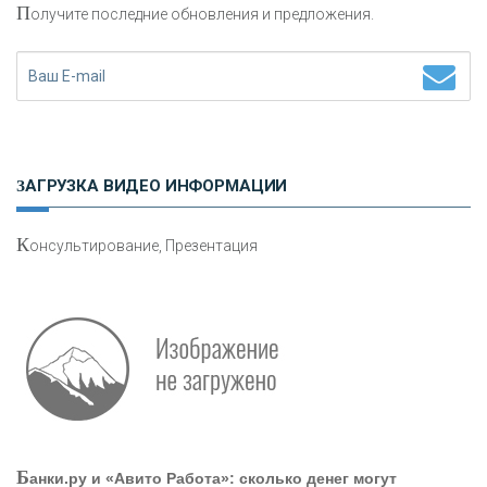
П
олучите последние обновления и предложения.
Н
етворкинг для предпринимателей
ЗАГРУЗКА ВИДЕО ИНФОРМАЦИИ
К
онсультирование, Презентация
Р
абота мечты. Что банки делают для того, чтобы
привлечь и удержать персонал - «Интервью»
О
шибки при покупке подержанного авто
Б
анки.ру и «Авито Работа»: сколько денег могут