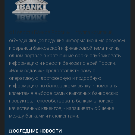
А
двокат it
Р
езкого разворота на рынке автокредитов не
«Н
овости Банков России» – группа компаний,
предвидится - «Интервью»
объединяющая ведущие информационные ресурсы
и сервисы банковской и финансовой тематики на
одном портале в кратчайшие сроки опубликовать
информацию и новости банков по всей России.
«Наши задачи» - предоставлять самую
оперативную, достоверную и подробную
информацию по банковскому рынку; - помогать
клиентам в выборе самых выгодных банковских
продуктов; - способствовать банкам в поиске
качественных клиентов; - налаживать общение
между банками и их клиентами.
ПОСЛЕДНИЕ НОВОСТИ