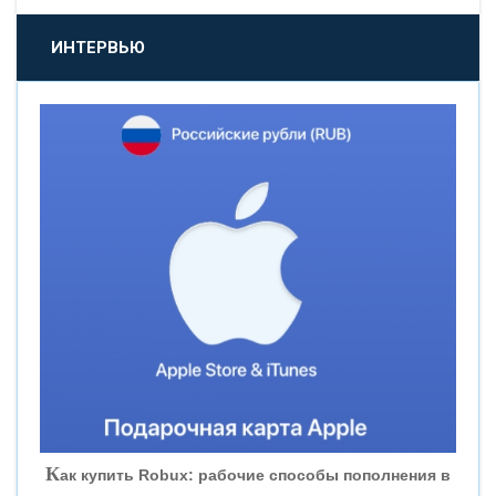
«ПРОМСВЯЗЬБАНК»
ИНТЕРВЬЮ
«НОВИКОМБАНК»
«СМП БАНК»
«ВНЕШПРОМБАНК»
«БАНК ЮГРА»
«БАНК ГЛОБЭКС»
«СОВКОМБАНК»
К
ак купить Robux: рабочие способы пополнения в