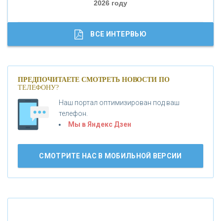
2026 году
«ТРАСТ»
«ГАЗПРОМБАНК»
ВСЕ ИНТЕРВЬЮ
«МОСКОВСКИЙ КРЕДИТНЫЙ БАНК»
ПРЕДПОЧИТАЕТЕ СМОТРЕТЬ НОВОСТИ ПО
ТЕЛЕФОНУ?
«АБСОЛЮТ БАНК»
Наш портал оптимизирован под ваш
телефон.
Б
«БАНК ВОЗРОЖДЕНИЕ»
анки.ру обновил логотип впервые за 19 лет -
Мы в Яндекс Дзен
«Лента новостей»
АО «КРЕДИТ ЕВРОПА БАНК»
СМОТРИТЕ НАС В МОБИЛЬНОЙ ВЕРСИИ
«ТАТФОНДБАНК»
«РОССИЙСКИЙ КАПИТАЛ»