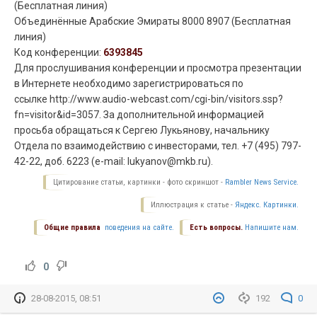
(Бесплатная линия)
Объединённые Арабские Эмираты 8000 8907 (Бесплатная
линия)
Код конференции:
6393845
Для прослушивания конференции и просмотра презентации
в Интернете необходимо зарегистрироваться по
ссылке http://www.audio-webcast.com/cgi-bin/visitors.ssp?
fn=visitor&id=3057. За дополнительной информацией
просьба обращаться к Сергею Лукьянову, начальнику
Отдела по взаимодействию с инвесторами, тел. +7 (495) 797-
42-22, доб. 6223 (e-mail: lukyanov@mkb.ru).
Цитирование статьи, картинки - фото скриншот -
Rambler News Service.
Иллюстрация к статье -
Яндекс. Картинки.
Общие правила
поведения на сайте.
Есть вопросы.
Напишите нам.
0
28-08-2015, 08:51
192
0