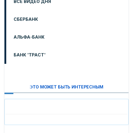
ВСЕ ВИДЕО ДНЯ
СБЕРБАНК
АЛЬФА-БАНК
БАНК "ТРАСТ"
ВТБ24
ЭТО МОЖЕТ БЫТЬ ИНТЕРЕСНЫМ
«МОСКОВСКИЙ ИНДУСТРИАЛЬНЫЙ БАНК»
«ПАО МОСОБЛБАНК»
«БАНК САНКТ-ПЕТЕРБУРГ»