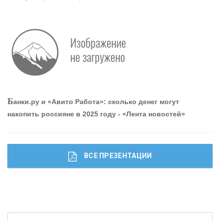
Р
абота мечты. Что банки делают для того, чтобы
привлечь и удержать персонал - «Интервью»
О
шибки при покупке подержанного авто
Б
анки.ру и «Авито Работа»: сколько денег могут
накопить россияне в 2025 году - «Лента новостей»
ВСЕ ПРЕЗЕНТАЦИИ
Ч
то будет с наличными деньгами при цифровом