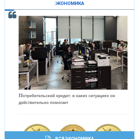
ЭКОНОМИКА
КОНТАКТЫ
С
корость - один из главных трендов в
кредитовании бизнеса - «Интервью»
П
отребительский кредит: в каких ситуациях он
действительно помогает
ВСЯ ЭКОНОМИКА