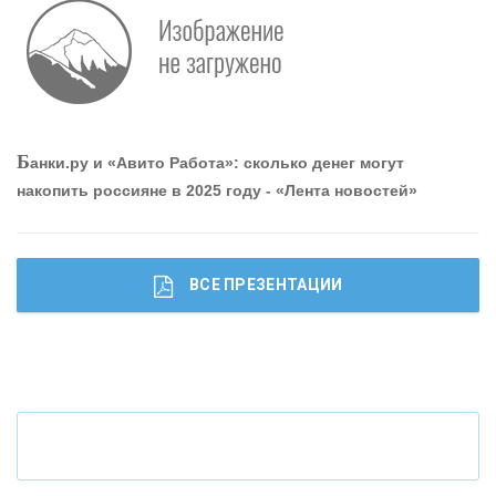
Р
абота мечты. Что банки делают для того, чтобы
привлечь и удержать персонал - «Интервью»
О
шибки при покупке подержанного авто
Б
анки.ру и «Авито Работа»: сколько денег могут
накопить россияне в 2025 году - «Лента новостей»
ВСЕ ПРЕЗЕНТАЦИИ
Ч
то будет с наличными деньгами при цифровом
рубле