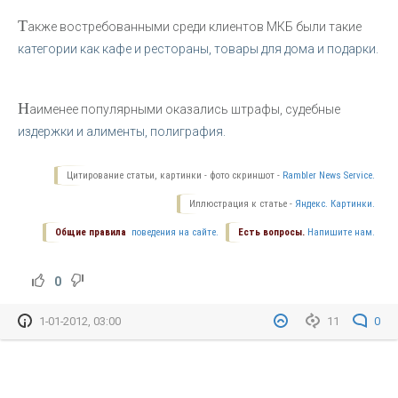
Т
акже востребованными среди клиентов МКБ были такие
категории как кафе и рестораны, товары для дома и подарки.
Н
аименее популярными оказались штрафы, судебные
издержки и алименты, полиграфия.
Цитирование статьи, картинки - фото скриншот -
Rambler News Service.
Иллюстрация к статье -
Яндекс. Картинки.
Общие правила
поведения на сайте.
Есть вопросы.
Напишите нам.
0
1-01-2012, 03:00
11
0