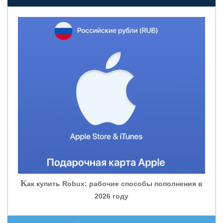
«НОВИКОМБАНК»
«СМП БАНК»
«ВНЕШПРОМБАНК»
«БАНК ЮГРА»
«БАНК ГЛОБЭКС»
«СОВКОМБАНК»
К
ак купить Robux: рабочие способы пополнения в
2026 году
«ТРАСТ»