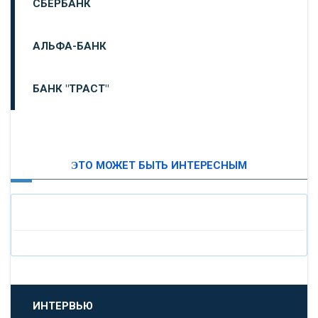
СБЕРБАНК
АЛЬФА-БАНК
БАНК "ТРАСТ"
ВТБ24
ЭТО МОЖЕТ БЫТЬ ИНТЕРЕСНЫМ
«МОСКОВСКИЙ ИНДУСТРИАЛЬНЫЙ БАНК»
«ПАО МОСОБЛБАНК»
«БАНК САНКТ-ПЕТЕРБУРГ»
«ПРОМСВЯЗЬБАНК»
ИНТЕРВЬЮ