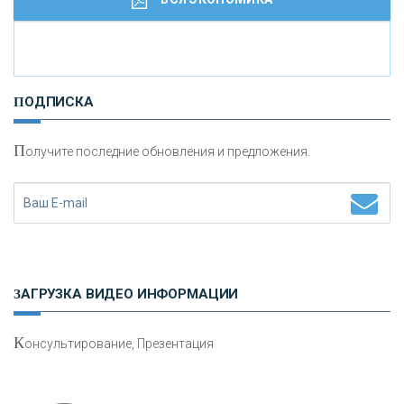
И
нвестиционные золотые монеты как средство
ПОДПИСКА
сохранения и увеличения капитала
П
олучите последние обновления и предложения.
Н
етворкинг для предпринимателей
ЗАГРУЗКА ВИДЕО ИНФОРМАЦИИ
К
онсультирование, Презентация