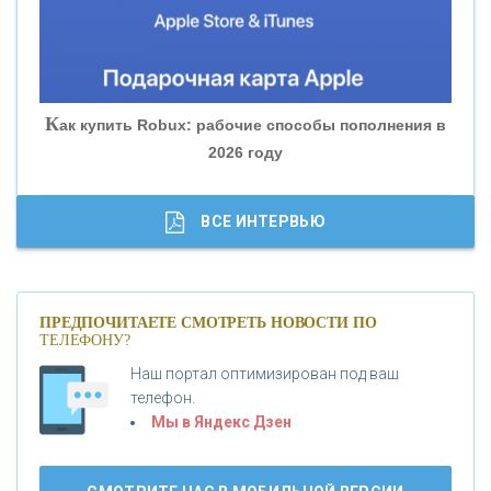
«БАНК ГЛОБЭКС»
«СОВКОМБАНК»
К
ак купить Robux: рабочие способы пополнения в
2026 году
«ТРАСТ»
«ГАЗПРОМБАНК»
ВСЕ ИНТЕРВЬЮ
«МОСКОВСКИЙ КРЕДИТНЫЙ БАНК»
ПРЕДПОЧИТАЕТЕ СМОТРЕТЬ НОВОСТИ ПО
ТЕЛЕФОНУ?
«АБСОЛЮТ БАНК»
Наш портал оптимизирован под ваш
телефон.
Б
«БАНК ВОЗРОЖДЕНИЕ»
анки.ру обновил логотип впервые за 19 лет -
Мы в Яндекс Дзен
«Лента новостей»
АО «КРЕДИТ ЕВРОПА БАНК»