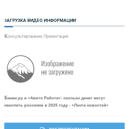
Н
етворкинг для предпринимателей
ЗАГРУЗКА ВИДЕО ИНФОРМАЦИИ
К
онсультирование, Презентация
Р
абота мечты. Что банки делают для того, чтобы
привлечь и удержать персонал - «Интервью»
О
шибки при покупке подержанного авто
Б
анки.ру и «Авито Работа»: сколько денег могут
накопить россияне в 2025 году - «Лента новостей»