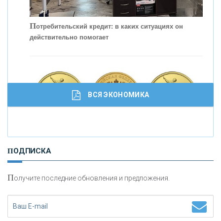
С
корость - один из главных трендов в
кредитовании бизнеса - «Интервью»
П
отребительский кредит: в каких ситуациях он
действительно помогает
ВСЯ ЭКОНОМИКА
И
нвестиционные золотые монеты как средство
ПОДПИСКА
сохранения и увеличения капитала
П
олучите последние обновления и предложения.