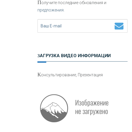
П
олучите последние обновления и
предложения.
Н
етворкинг для предпринимателей
ЗАГРУЗКА ВИДЕО ИНФОРМАЦИИ
О
шибки при покупке подержанного
К
онсультирование, Презентация
авто