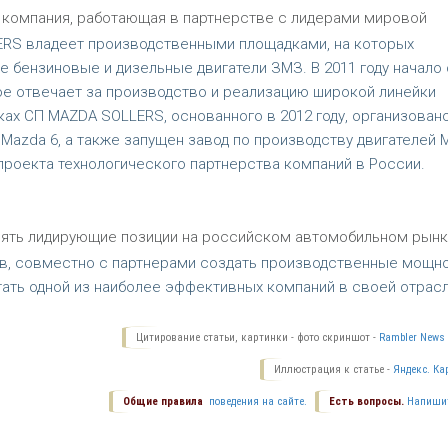
 компания, работающая в партнерстве с лидерами мировой
LLERS владеет производственными площадками, на которых
 бензиновые и дизельные двигатели ЗМЗ. В 2011 году начало
рое отвечает за производство и реализацию широкой линейки
ках СП MAZDA SOLLERS, основанного в 2012 году, организован
Mazda 6, а также запущен завод по производству двигателей 
и проекта технологического партнерства компаний в России.
нять лидирующие позиции на российском автомобильном рынк
ов, совместно с партнерами создать производственные мощн
тать одной из наиболее эффективных компаний в своей отрасл
Цитирование статьи, картинки - фото скриншот -
Rambler News 
Иллюстрация к статье -
Яндекс. Ка
Общие правила
поведения на сайте.
Есть вопросы.
Напиши