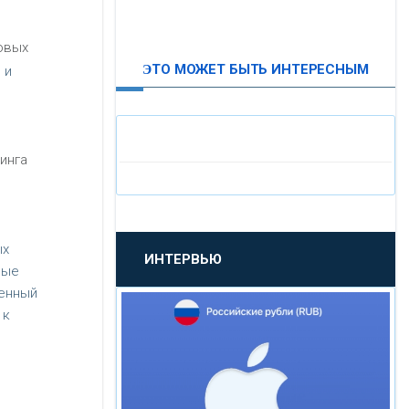
ВТБ24
овых
ЭТО МОЖЕТ БЫТЬ ИНТЕРЕСНЫМ
 и
«МОСКОВСКИЙ
ИНДУСТРИАЛЬНЫЙ БАНК»
«ПАО МОСОБЛБАНК»
инга
ь
«БАНК САНКТ-ПЕТЕРБУРГ»
ых
ИНТЕРВЬЮ
«ПРОМСВЯЗЬБАНК»
ные
ленный
 к
«НОВИКОМБАНК»
«СМП БАНК»