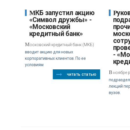
МКБ запустил акцию
Руководители
«Символ дружбы» -
подр
«Московский
прочи
кредитный банк»
моско
сотр
М
осковский кредитный банк (МКБ)
пров
вводит акцию для новых
- «М
корпоративных клиентов. По ее
кред
условиям
В
ноябре р
читать статью
подраздел
лекций пе
вузов.