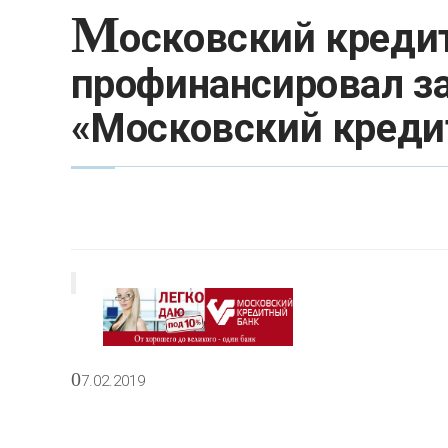
М
осковский креди
профинансировал за
«Московский креди
0
7.02.2019