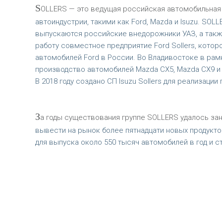
S
OLLERS — это ведущая российская автомобильная
автоиндустрии, такими как Ford, Mazda и Isuzu. SO
выпускаются российские внедорожники УАЗ, а также
работу совместное предприятие Ford Sollers, кото
автомобилей Ford в России. Во Владивостоке в рам
производство автомобилей Mazda CX5, Mazda CX9 и 
В 2018 году создано СП Isuzu Sollers для реализаци
З
а годы существования группе SOLLERS удалось за
вывести на рынок более пятнадцати новых продукт
для выпуска около 550 тысяч автомобилей в год и с