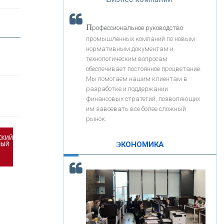
«Интервью»
«ЗАПСИБКОМБАНК»
П
рофессиональное руководство
«РОСЕВРОБАНК»
промышленных компаний по новым
нормативным документам и
технологическим вопросам
«ПРЕСС-СЛУЖБА ВТБ24»
обеспечивает постоянное процветание.
Мы помогаем нашим клиентам в
разработке и поддержании
«АВТОГРАДБАНК»
финансовых стратегий, позволяющих
им завоевать все более сложный
рынок.
«ПРОМРЕГИОНБАНК»
ЭКОНОМИКА
С
корость - один из главных трендов в
ОНАС
кредитовании бизнеса - «Интервью»
КОНТАКТЫ