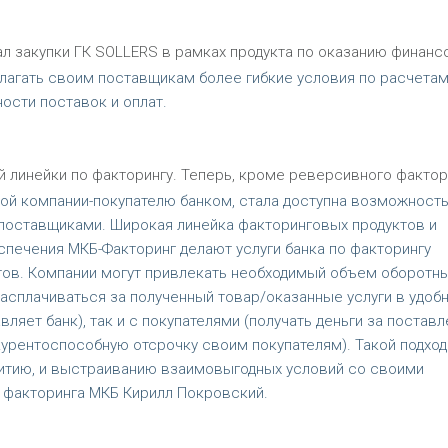
л закупки ГК SOLLERS в рамках продукта по оказанию финанс
длагать своим поставщикам более гибкие условия по расчетам
сти поставок и оплат.
 линейки по факторингу. Теперь, кроме реверсивного фактор
мой компании-покупателю банком, стала доступна возможност
 поставщиками. Широкая линейка факторинговых продуктов и
ечения МКБ-Факторинг делают услуги банка по факторингу
тов. Компании могут привлекать необходимый объем оборотн
асплачиваться за полученный товар/оказанные услуги в удоб
вляет банк), так и с покупателями (получать деньги за постав
курентоспособную отсрочку своим покупателям). Такой подход
итию, и выстраиванию взаимовыгодных условий со своими
 факторинга МКБ Кирилл Покровский.