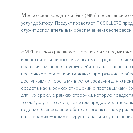
М
осковский кредитный банк (МКБ) профинансирова
услуг дебитору. Продукт позволяет ГК SOLLERS пре
служит дополнительным обеспечением бесперебойно
«М
КБ активно расширяет предложение продуктовой
и дополнительной отсрочки платежа, предоставляе
оказания финансовых услуг дебитору для расчета с
постоянное совершенствование программного обесп
доступными и простыми в использовании для клиен
средств как в рамках отношений с поставщиками (р
для них сроки, в рамках отсрочки, которую предоста
товар/услуги по факту, при этом предоставлять кон
ведению бизнеса способствует его активному разв
партнерами» — комментирует начальник управления