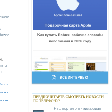
«ВНЕШПРОМБАНК»
 свою
«БАНК ЮГРА»
о
К
ак купить Robux: рабочие способы
Mazda.
«БАНК ГЛОБЭКС»
пополнения в 2026 году
«СОВКОМБАНК»
е,
ости
«ТРАСТ»
и.
ВСЕ ИНТЕРВЬЮ
«ГАЗПРОМБАНК»
Service.
Б
ртинки.
анки.ру обновил логотип впервые за
«МОСКОВСКИЙ КРЕДИТНЫЙ
ПРЕДПОЧИТАЕТЕ СМОТРЕТЬ НОВОСТИ
19 лет - «Лента новостей»
те нам.
ПО ТЕЛЕФОНУ?
БАНК»
Наш портал оптимизирован