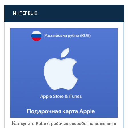
«ПРОМСВЯЗЬБАНК»
ИНТЕРВЬЮ
«НОВИКОМБАНК»
«СМП БАНК»
«ВНЕШПРОМБАНК»
«БАНК ЮГРА»
«БАНК ГЛОБЭКС»
«СОВКОМБАНК»
К
ак купить Robux: рабочие способы пополнения в