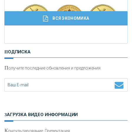
ВСЯ ЭКОНОМИКА
И
нвестиционные золотые монеты как средство
ПОДПИСКА
сохранения и увеличения капитала
П
олучите последние обновления и предложения.
Н
етворкинг для предпринимателей
ЗАГРУЗКА ВИДЕО ИНФОРМАЦИИ
К
онсультирование, Презентация