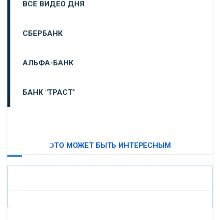
ВСЕ ВИДЕО ДНЯ
СБЕРБАНК
АЛЬФА-БАНК
БАНК "ТРАСТ"
ВТБ24
ЭТО МОЖЕТ БЫТЬ ИНТЕРЕСНЫМ
«МОСКОВСКИЙ ИНДУСТРИАЛЬНЫЙ БАНК»
«ПАО МОСОБЛБАНК»
«БАНК САНКТ-ПЕТЕРБУРГ»