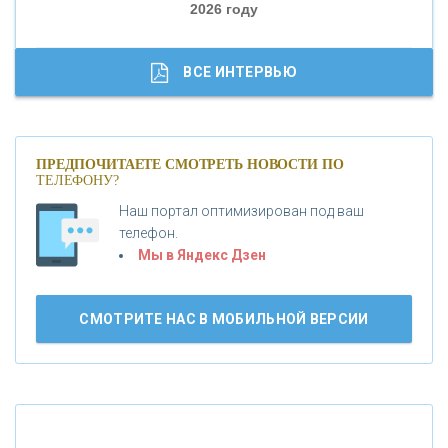
2026 году
«ТРАСТ»
«ГАЗПРОМБАНК»
ВСЕ ИНТЕРВЬЮ
«МОСКОВСКИЙ КРЕДИТНЫЙ БАНК»
ПРЕДПОЧИТАЕТЕ СМОТРЕТЬ НОВОСТИ ПО
ТЕЛЕФОНУ?
«АБСОЛЮТ БАНК»
Наш портал оптимизирован под ваш
телефон.
Б
«БАНК ВОЗРОЖДЕНИЕ»
анки.ру обновил логотип впервые за 19 лет -
Мы в Яндекс Дзен
«Лента новостей»
АО «КРЕДИТ ЕВРОПА БАНК»
СМОТРИТЕ НАС В МОБИЛЬНОЙ ВЕРСИИ
«ТАТФОНДБАНК»
«РОССИЙСКИЙ КАПИТАЛ»