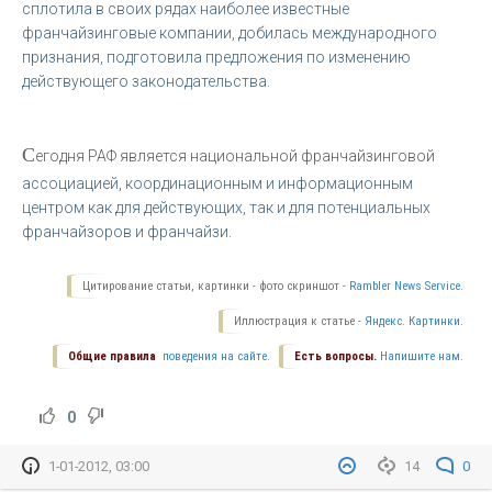
сплотила в своих рядах наиболее известные
франчайзинговые компании, добилась международного
признания, подготовила предложения по изменению
действующего законодательства.
С
егодня РАФ является национальной франчайзинговой
ассоциацией, координационным и информационным
центром как для действующих, так и для потенциальных
франчайзоров и франчайзи.
Цитирование статьи, картинки - фото скриншот -
Rambler News Service.
Иллюстрация к статье -
Яндекс. Картинки.
Общие правила
поведения на сайте.
Есть вопросы.
Напишите нам.
0
1-01-2012, 03:00
14
0