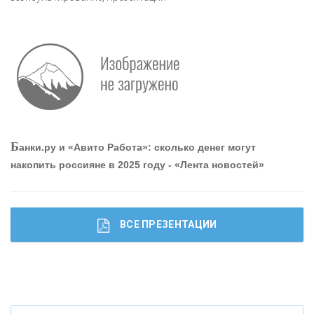
Р
абота мечты. Что банки делают для того, чтобы
привлечь и удержать персонал - «Интервью»
О
шибки при покупке подержанного авто
Б
анки.ру и «Авито Работа»: сколько денег могут
накопить россияне в 2025 году - «Лента новостей»
ВСЕ ПРЕЗЕНТАЦИИ
Ч
то будет с наличными деньгами при цифровом