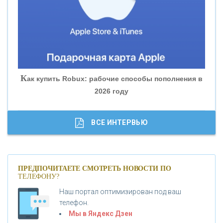
«БАНК ЮГРА»
«БАНК ГЛОБЭКС»
«СОВКОМБАНК»
К
ак купить Robux: рабочие способы пополнения в
2026 году
«ТРАСТ»
«ГАЗПРОМБАНК»
ВСЕ ИНТЕРВЬЮ
«МОСКОВСКИЙ КРЕДИТНЫЙ БАНК»
ПРЕДПОЧИТАЕТЕ СМОТРЕТЬ НОВОСТИ ПО
ТЕЛЕФОНУ?
«АБСОЛЮТ БАНК»
Наш портал оптимизирован под ваш
телефон.
Б
«БАНК ВОЗРОЖДЕНИЕ»
анки.ру обновил логотип впервые за 19 лет -
Мы в Яндекс Дзен