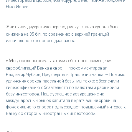
инвесторами в Цюрихе, Франкфурте, Вене, Париже, Лондоне и
Нью-Йорке.
У
читывая двукратную переподписку, ставка купона была
снижена на 35 б.п. по сравнению с верхней границей
изначального ценового диапазона.
«М
ы довольны результатами дебютного размещения
еврооблигаций Банка в евро, — прокомментировал
Владимир Чубарь, Председатель Правления Банка. — Помимо
удлинения сроков пассивной базы, мы также обеспечили
диверсификацию обязательств по валютам и расширили
базу инвесторов. Наше успешное возвращение на
международный рынок капитала в кратчайшие сроки на
фоне сильного спроса подтверждает повышенный интерес к
Банку со стороны иностранных инвесторов».