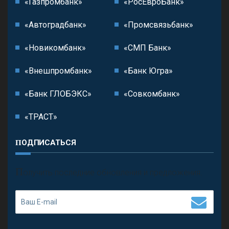
«Газпромбанк»
«РосЕвроБанк»
«Автоградбанк»
«Промсвязьбанк»
«Новикомбанк»
«СМП Банк»
«Внешпромбанк»
«Банк Югра»
«Банк ГЛОБЭКС»
«Совкомбанк»
«ТРАСТ»
ПОДПИСАТЬСЯ
П
олучить последние обновления и предложения.