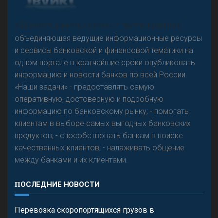
А
двокат it
Р
езкого разворота на рынке автокредитов не
«Н
овости Банков России» – группа компаний,
предвидится - «Интервью»
объединяющая ведущие информационные ресурсы
и сервисы банковской и финансовой тематики на
одном портале в кратчайшие сроки опубликовать
информацию и новости банков по всей России.
«Наши задачи» - предоставлять самую
оперативную, достоверную и подробную
информацию по банковскому рынку; - помогать
клиентам в выборе самых выгодных банковских
продуктов; - способствовать банкам в поиске
качественных клиентов; - налаживать общение
между банками и их клиентами.
ПОСЛЕДНИЕ НОВОСТИ
Перевозка скоропортящихся грузов в