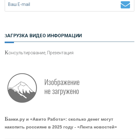
Н
етворкинг для предпринимателей
ЗАГРУЗКА ВИДЕО ИНФОРМАЦИИ
К
онсультирование, Презентация
Р
абота мечты. Что банки делают для того, чтобы
привлечь и удержать персонал - «Интервью»
О
шибки при покупке подержанного авто
Б
анки.ру и «Авито Работа»: сколько денег могут
накопить россияне в 2025 году - «Лента новостей»