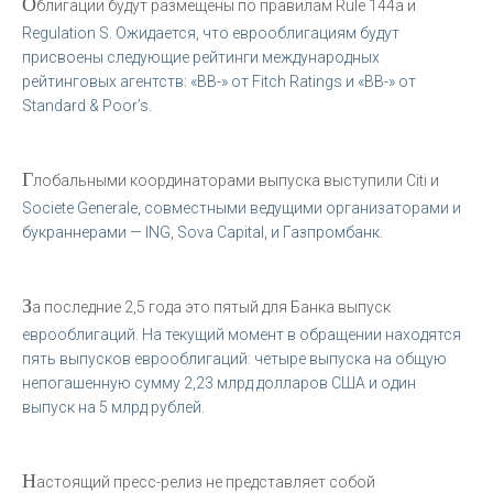
О
блигации будут размещены по правилам Rule 144a и
Regulation S. Ожидается, что еврооблигациям будут
присвоены следующие рейтинги международных
рейтинговых агентств: «BB-» от Fitch Ratings и «BB-» от
Standard & Poor’s.
Г
лобальными координаторами выпуска выступили Citi и
Societe Generale, совместными ведущими организаторами и
букраннерами — ING, Sova Capital, и Газпромбанк.
З
а последние 2,5 года это пятый для Банка выпуск
еврооблигаций. На текущий момент в обращении находятся
пять выпусков еврооблигаций: четыре выпуска на общую
непогашенную сумму 2,23 млрд долларов США и один
выпуск на 5 млрд рублей.
Н
астоящий пресс-релиз не представляет собой