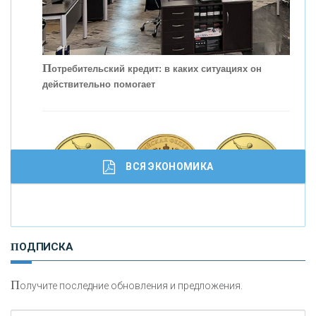
С
корость - один из главных трендов в
кредитовании бизнеса - «Интервью»
П
отребительский кредит: в каких ситуациях он
действительно помогает
ВСЯ ЭКОНОМИКА
И
нвестиционные золотые монеты как средство
ПОДПИСКА
сохранения и увеличения капитала
П
олучите последние обновления и предложения.