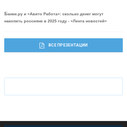
О
шибки при покупке подержанного авто
Р
абота мечты. Что банки делают для того, чтобы
Б
анки.ру и «Авито Работа»: сколько денег могут
привлечь и удержать персонал - «Интервью»
накопить россияне в 2025 году - «Лента новостей»
ВСЕ ПРЕЗЕНТАЦИИ
Ч
то будет с наличными деньгами при цифровом
рубле