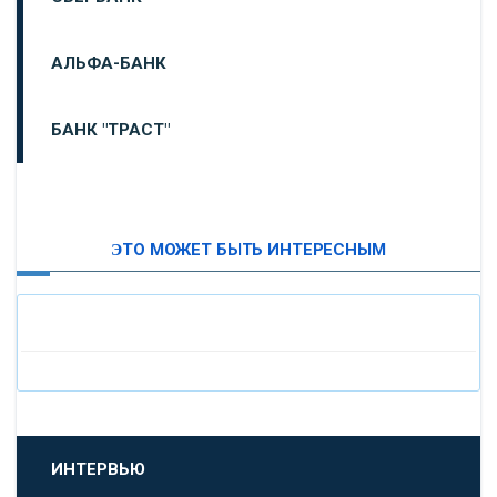
АЛЬФА-БАНК
БАНК "ТРАСТ"
ВТБ24
ЭТО МОЖЕТ БЫТЬ ИНТЕРЕСНЫМ
«МОСКОВСКИЙ ИНДУСТРИАЛЬНЫЙ БАНК»
«ПАО МОСОБЛБАНК»
«БАНК САНКТ-ПЕТЕРБУРГ»
«ПРОМСВЯЗЬБАНК»
ИНТЕРВЬЮ