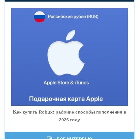
«НОВИКОМБАНК»
«СМП БАНК»
«ВНЕШПРОМБАНК»
«БАНК ЮГРА»
«БАНК ГЛОБЭКС»
«СОВКОМБАНК»
К
ак купить Robux: рабочие способы пополнения в
2026 году
«ТРАСТ»