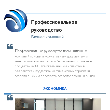
«ФК ОТКРЫТИЕ»
Профессиональное
«ЗАПСИБКОМБАНК»
руководство
Бизнес компаний
«РОСЕВРОБАНК»
П
рофессиональное руководство промышленных
«ПРЕСС-СЛУЖБА ВТБ24»
компаний по новым нормативным документам и
технологическим вопросам обеспечивает постоянное
процветание. Мы помогаем нашим клиентам в
«АВТОГРАДБАНК»
разработке и поддержании финансовых стратегий,
позволяющих им завоевать все более сложный рынок.
К
ак Система быстрых платежей за пять лет
«ПРОМРЕГИОНБАНК»
изменила финансовый рынок - «Интервью»
ЭКОНОМИКА
ОНАС