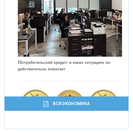
КОНТАКТЫ
П
отребительский кредит: в каких ситуациях он
действительно помогает
С
корость - один из главных трендов в
кредитовании бизнеса - «Интервью»
ВСЯ ЭКОНОМИКА
И
нвестиционные золотые монеты как средство