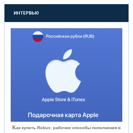
«ПРОМСВЯЗЬБАНК»
ИНТЕРВЬЮ
«НОВИКОМБАНК»
«СМП БАНК»
«ВНЕШПРОМБАНК»
«БАНК ЮГРА»
«БАНК ГЛОБЭКС»
«СОВКОМБАНК»
К
ак купить Robux: рабочие способы пополнения в