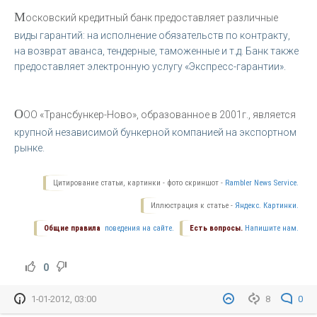
М
осковский кредитный банк предоставляет различные
виды гарантий: на исполнение обязательств по контракту,
на возврат аванса, тендерные, таможенные и т.д. Банк также
предоставляет электронную услугу «Экспресс-гарантии».
О
ОО «Трансбункер-Ново», образованное в 2001г., является
крупной независимой бункерной компанией на экспортном
рынке.
Цитирование статьи, картинки - фото скриншот -
Rambler News Service.
Иллюстрация к статье -
Яндекс. Картинки.
Общие правила
поведения на сайте.
Есть вопросы.
Напишите нам.
0
1-01-2012, 03:00
8
0