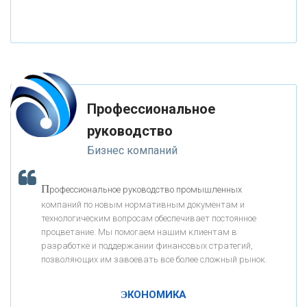
«НАЦИОНАЛЬНЫЙ КЛИРИНГОВЫЙ ЦЕНТР»
«ФК ОТКРЫТИЕ»
Профессиональное
«ЗАПСИБКОМБАНК»
руководство
Бизнес компаний
«РОСЕВРОБАНК»
П
рофессиональное руководство промышленных
«ПРЕСС-СЛУЖБА ВТБ24»
компаний по новым нормативным документам и
технологическим вопросам обеспечивает постоянное
процветание. Мы помогаем нашим клиентам в
«АВТОГРАДБАНК»
разработке и поддержании финансовых стратегий,
позволяющих им завоевать все более сложный рынок.
К
ак Система быстрых платежей за пять лет
«ПРОМРЕГИОНБАНК»
изменила финансовый рынок - «Интервью»
ЭКОНОМИКА