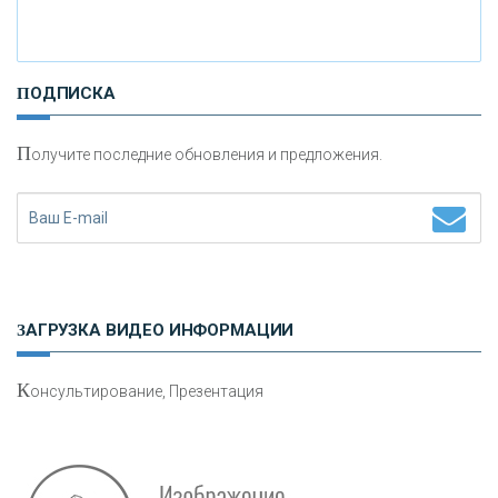
И
нвестиционные золотые монеты как средство
ПОДПИСКА
сохранения и увеличения капитала
П
олучите последние обновления и предложения.
Н
етворкинг для предпринимателей
ЗАГРУЗКА ВИДЕО ИНФОРМАЦИИ
К
онсультирование, Презентация