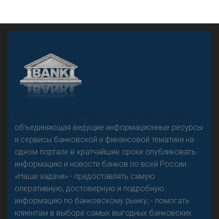
А
двокат it
«Н
овости Банков России» – группа компаний,
объединяющая ведущие информационные ресурсы
и сервисы банковской и финансовой тематики на
одном портале в кратчайшие сроки опубликовать
Р
езкого разворота на рынке автокредитов не
информацию и новости банков по всей России.
предвидится - «Интервью»
«Наши задачи» - предоставлять самую
оперативную, достоверную и подробную
информацию по банковскому рынку; - помогать
клиентам в выборе самых выгодных банковских