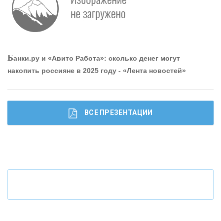
О
шибки при покупке подержанного авто
Р
абота мечты. Что банки делают для того, чтобы
Б
анки.ру и «Авито Работа»: сколько денег могут
привлечь и удержать персонал - «Интервью»
накопить россияне в 2025 году - «Лента новостей»
ВСЕ ПРЕЗЕНТАЦИИ
Ч
то будет с наличными деньгами при цифровом
рубле