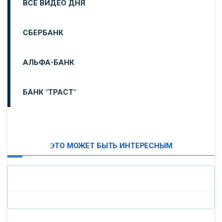
ВСЕ ВИДЕО ДНЯ
СБЕРБАНК
АЛЬФА-БАНК
БАНК "ТРАСТ"
ВТБ24
ЭТО МОЖЕТ БЫТЬ ИНТЕРЕСНЫМ
«МОСКОВСКИЙ ИНДУСТРИАЛЬНЫЙ БАНК»
«ПАО МОСОБЛБАНК»
«БАНК САНКТ-ПЕТЕРБУРГ»