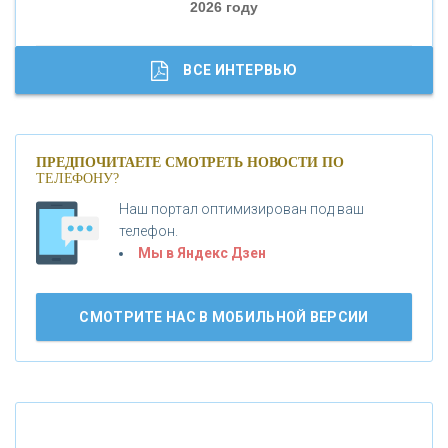
2026 году
«ТРАСТ»
«ГАЗПРОМБАНК»
ВСЕ ИНТЕРВЬЮ
«МОСКОВСКИЙ КРЕДИТНЫЙ БАНК»
ПРЕДПОЧИТАЕТЕ СМОТРЕТЬ НОВОСТИ ПО
ТЕЛЕФОНУ?
«АБСОЛЮТ БАНК»
Наш портал оптимизирован под ваш
телефон.
Б
«БАНК ВОЗРОЖДЕНИЕ»
анки.ру обновил логотип впервые за 19 лет -
Мы в Яндекс Дзен
«Лента новостей»
АО «КРЕДИТ ЕВРОПА БАНК»
СМОТРИТЕ НАС В МОБИЛЬНОЙ ВЕРСИИ
«ТАТФОНДБАНК»
«РОССИЙСКИЙ КАПИТАЛ»